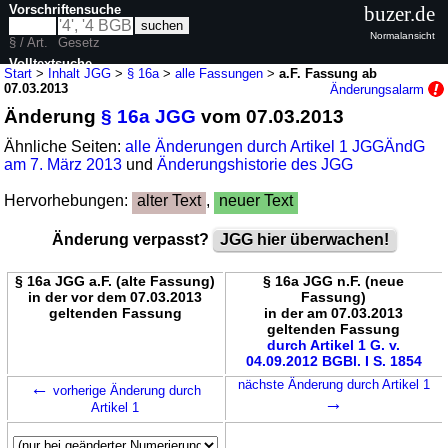
Vorschriftensuche
buzer.de
Normalansicht
§ / Art.
Gesetz
Volltextsuche
Start
>
Inhalt JGG
>
§ 16a
>
alle Fassungen
>
a.F. Fassung ab
07.03.2013
Änderungsalarm
nur in JGG
Änderung
§ 16a JGG
vom 07.03.2013
Ähnliche Seiten:
alle Änderungen durch Artikel 1 JGGÄndG
am 7. März 2013
und
Änderungshistorie des JGG
Hervorhebungen:
alter Text
,
neuer Text
Änderung verpasst?
JGG hier überwachen!
§ 16a JGG a.F. (alte Fassung)
§ 16a JGG n.F. (neue
in der vor dem 07.03.2013
Fassung)
geltenden Fassung
in der am 07.03.2013
geltenden Fassung
durch Artikel 1 G. v.
04.09.2012 BGBl. I S. 1854
←
nächste Änderung durch Artikel 1
vorherige Änderung durch
→
Artikel 1