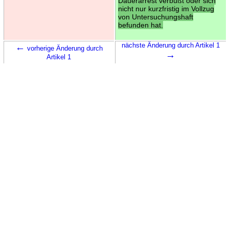
Dauerarrest verbüßt oder sich
nicht nur kurzfristig im Vollzug
von Untersuchungshaft
befunden hat.
←
nächste Änderung durch Artikel 1
vorherige Änderung durch
→
Artikel 1