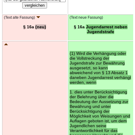
(Text alte Fassung)
(Text neue Fassung)
§ 16a
(neu)
§ 16a
Jugendarrest neben
Jugendstrafe
(1) Wird die Verhängung oder
die Vollstreckung der
Jugendstrafe zur Bewährung
ausgesetzt, so kann
abweichend von § 13 Absatz 1
daneben Jugendarrest verhängt
werden, wenn
1. dies unter Berücksichtigung
der Belehrung über die
Bedeutung der Aussetzung zur
Bewährung und unter
Berücksichtigung der
Möglichkeit von Weisungen und
Auflagen geboten ist, um dem
Jugendlichen seine
Verantwortlichkeit für das