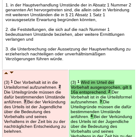
1. in der Hauptverhandlung Umstände der in Absatz 1 Nummer 2
genannten Art hervorgetreten sind, die allein oder in Verbindung
mit weiteren Umständen die in § 21 Absatz 1 Satz 1
vorausgesetzte Erwartung begründen könnten,
2. die Feststellungen, die sich auf die nach Nummer 1
bedeutsamen Umstände beziehen, aber weitere Ermittlungen
verlangen und
3. die Unterbrechung oder Aussetzung der Hauptverhandlung zu
erzieherisch nachteiligen oder unverhältnismäßigen
Verzögerungen führen würde.
(3)
1
Der Vorbehalt ist in die
(3)
1
Wird im Urteil der
Urteilsformel aufzunehmen.
2
Vorbehalt ausgesprochen, gilt §
Die Urteilsgründe müssen die
16a entsprechend.
2
Der
dafür bestimmenden Umstände
Vorbehalt ist in die Urteilsformel
anführen.
3
Bei der Verkündung
aufzunehmen.
3
Die
des Urteils ist der Jugendliche
Urteilsgründe müssen die dafür
über die Bedeutung des
bestimmenden Umstände
Vorbehalts und seines
anführen.
4
Bei der Verkündung
Verhaltens in der Zeit bis zu der
des Urteils ist der Jugendliche
nachträglichen Entscheidung zu
über die Bedeutung des
belehren.
Vorbehalts und seines
Verhaltens in der Zeit bis zu der