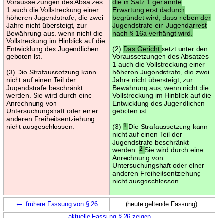
Voraussetzungen des Absatzes
die in Satz 1 genannte
1 auch die Vollstreckung einer
Erwartung erst dadurch
höheren Jugendstrafe, die zwei
begründet wird, dass neben der
Jahre nicht übersteigt, zur
Jugendstrafe ein Jugendarrest
Bewährung aus, wenn nicht die
nach § 16a verhängt wird.
Vollstreckung im Hinblick auf die
Entwicklung des Jugendlichen
(2)
Das Gericht
setzt unter den
geboten ist.
Voraussetzungen des Absatzes
1 auch die Vollstreckung einer
(3) Die Strafaussetzung kann
höheren Jugendstrafe, die zwei
nicht auf einen Teil der
Jahre nicht übersteigt, zur
Jugendstrafe beschränkt
Bewährung aus, wenn nicht die
werden. Sie wird durch eine
Vollstreckung im Hinblick auf die
Anrechnung von
Entwicklung des Jugendlichen
Untersuchungshaft oder einer
geboten ist.
anderen Freiheitsentziehung
nicht ausgeschlossen.
(3)
1
Die Strafaussetzung kann
nicht auf einen Teil der
Jugendstrafe beschränkt
werden.
2
Sie wird durch eine
Anrechnung von
Untersuchungshaft oder einer
anderen Freiheitsentziehung
nicht ausgeschlossen.
←
frühere Fassung von § 26
(heute geltende Fassung)
aktuelle Fassung § 26 zeigen