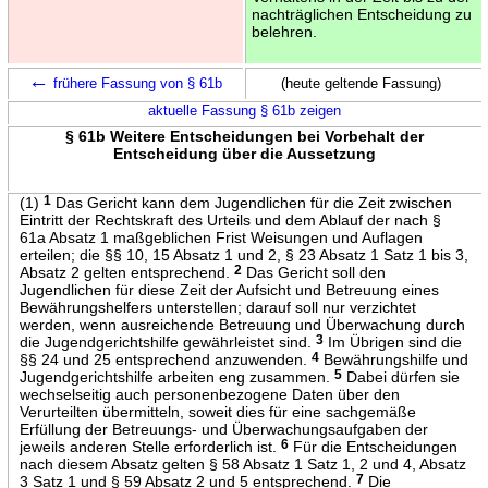
nachträglichen Entscheidung zu
belehren.
←
frühere Fassung von § 61b
(heute geltende Fassung)
aktuelle Fassung § 61b zeigen
§ 61b Weitere Entscheidungen bei Vorbehalt der
Entscheidung über die Aussetzung
(1)
1
Das Gericht kann dem Jugendlichen für die Zeit zwischen
Eintritt der Rechtskraft des Urteils und dem Ablauf der nach §
61a Absatz 1 maßgeblichen Frist Weisungen und Auflagen
erteilen; die §§ 10, 15 Absatz 1 und 2, § 23 Absatz 1 Satz 1 bis 3,
Absatz 2 gelten entsprechend.
2
Das Gericht soll den
Jugendlichen für diese Zeit der Aufsicht und Betreuung eines
Bewährungshelfers unterstellen; darauf soll nur verzichtet
werden, wenn ausreichende Betreuung und Überwachung durch
die Jugendgerichtshilfe gewährleistet sind.
3
Im Übrigen sind die
§§ 24 und 25 entsprechend anzuwenden.
4
Bewährungshilfe und
Jugendgerichtshilfe arbeiten eng zusammen.
5
Dabei dürfen sie
wechselseitig auch personenbezogene Daten über den
Verurteilten übermitteln, soweit dies für eine sachgemäße
Erfüllung der Betreuungs- und Überwachungsaufgaben der
jeweils anderen Stelle erforderlich ist.
6
Für die Entscheidungen
nach diesem Absatz gelten § 58 Absatz 1 Satz 1, 2 und 4, Absatz
3 Satz 1 und § 59 Absatz 2 und 5 entsprechend.
7
Die