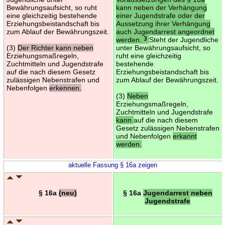
Bewährungsaufsicht, so ruht
kann neben der Verhängung
eine gleichzeitig bestehende
einer Jugendstrafe oder der
Erziehungsbeistandschaft bis
Aussetzung ihrer Verhängung
zum Ablauf der Bewährungszeit.
auch Jugendarrest angeordnet
werden.
3
Steht der Jugendliche
(3)
Der Richter kann neben
unter Bewährungsaufsicht, so
Erziehungsmaßregeln,
ruht eine gleichzeitig
Zuchtmitteln und Jugendstrafe
bestehende
auf die nach diesem Gesetz
Erziehungsbeistandschaft bis
zulässigen Nebenstrafen und
zum Ablauf der Bewährungszeit.
Nebenfolgen
erkennen.
(3)
Neben
Erziehungsmaßregeln,
Zuchtmitteln und Jugendstrafe
kann
auf die nach diesem
Gesetz zulässigen Nebenstrafen
und Nebenfolgen
erkannt
werden.
aktuelle Fassung § 16a zeigen
§ 16a
(neu)
§ 16a
Jugendarrest neben
Jugendstrafe