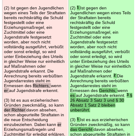
(2) Ist gegen den Jugendlichen
(2)
1
Ist gegen den
wegen eines Teils der Straftaten
Jugendlichen wegen eines Teils
bereits rechtskräftig die Schuld
der Straftaten bereits
festgestellt oder eine
rechtskräftig die Schuld
Erziehungsmaßregel, ein
festgestellt oder eine
Zuchtmittel oder eine
Erziehungsmaßregel, ein
Jugendstrafe festgesetzt
Zuchtmittel oder eine
worden, aber noch nicht
Jugendstrafe festgesetzt
vollständig ausgeführt, verbüßt
worden, aber noch nicht
oder sonst erledigt, so wird
vollständig ausgeführt, verbüßt
unter Einbeziehung des Urteils
oder sonst erledigt, so wird
in gleicher Weise nur einheitlich
unter Einbeziehung des Urteils
auf Maßnahmen oder
in gleicher Weise nur einheitlich
Jugendstrafe erkannt. Die
auf Maßnahmen oder
Anrechnung bereits verbüßten
Jugendstrafe erkannt.
2
Die
Jugendarrestes steht im
Anrechnung bereits verbüßten
Ermessen des
Richters,
wenn
Jugendarrestes steht im
er
auf Jugendstrafe erkennt.
Ermessen des
Gerichts,
wenn
es
auf Jugendstrafe erkennt.
3
§
(3) Ist es aus erzieherischen
26 Absatz 3 Satz 3 und § 30
Gründen zweckmäßig, so kann
Absatz 1 Satz 2 bleiben
der Richter
davon absehen,
unberührt.
schon abgeurteilte Straftaten in
die neue Entscheidung
(3)
1
Ist es aus erzieherischen
einzubeziehen. Dabei kann
er
Gründen zweckmäßig, so kann
Erziehungsmaßregeln und
das Gericht
davon absehen,
Zuchtmittel für erledigt erklären,
schon abgeurteilte Straftaten in