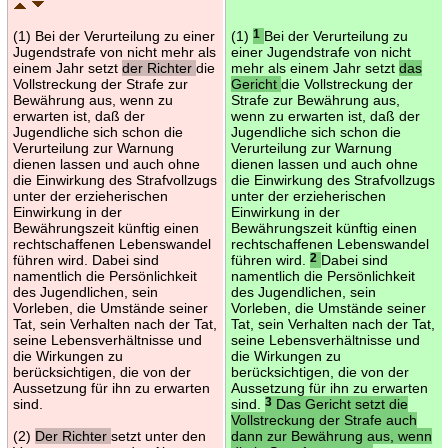
(1) Bei der Verurteilung zu einer
(1)
1
Bei der Verurteilung zu
Jugendstrafe von nicht mehr als
einer Jugendstrafe von nicht
einem Jahr setzt
der Richter
die
mehr als einem Jahr setzt
das
Vollstreckung der Strafe zur
Gericht
die Vollstreckung der
Bewährung aus, wenn zu
Strafe zur Bewährung aus,
erwarten ist, daß der
wenn zu erwarten ist, daß der
Jugendliche sich schon die
Jugendliche sich schon die
Verurteilung zur Warnung
Verurteilung zur Warnung
dienen lassen und auch ohne
dienen lassen und auch ohne
die Einwirkung des Strafvollzugs
die Einwirkung des Strafvollzugs
unter der erzieherischen
unter der erzieherischen
Einwirkung in der
Einwirkung in der
Bewährungszeit künftig einen
Bewährungszeit künftig einen
rechtschaffenen Lebenswandel
rechtschaffenen Lebenswandel
führen wird. Dabei sind
führen wird.
2
Dabei sind
namentlich die Persönlichkeit
namentlich die Persönlichkeit
des Jugendlichen, sein
des Jugendlichen, sein
Vorleben, die Umstände seiner
Vorleben, die Umstände seiner
Tat, sein Verhalten nach der Tat,
Tat, sein Verhalten nach der Tat,
seine Lebensverhältnisse und
seine Lebensverhältnisse und
die Wirkungen zu
die Wirkungen zu
berücksichtigen, die von der
berücksichtigen, die von der
Aussetzung für ihn zu erwarten
Aussetzung für ihn zu erwarten
sind.
sind.
3
Das Gericht setzt die
Vollstreckung der Strafe auch
(2)
Der Richter
setzt unter den
dann zur Bewährung aus, wenn