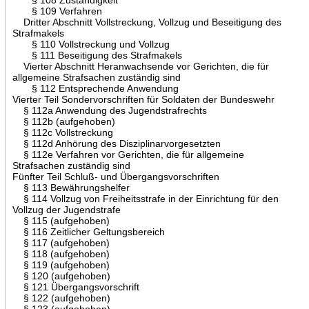
§ 109 Verfahren
Dritter Abschnitt Vollstreckung, Vollzug und Beseitigung des
Strafmakels
§ 110 Vollstreckung und Vollzug
§ 111 Beseitigung des Strafmakels
Vierter Abschnitt Heranwachsende vor Gerichten, die für
allgemeine Strafsachen zuständig sind
§ 112 Entsprechende Anwendung
Vierter Teil Sondervorschriften für Soldaten der Bundeswehr
§ 112a Anwendung des Jugendstrafrechts
§ 112b (aufgehoben)
§ 112c Vollstreckung
§ 112d Anhörung des Disziplinarvorgesetzten
§ 112e Verfahren vor Gerichten, die für allgemeine
Strafsachen zuständig sind
Fünfter Teil Schluß- und Übergangsvorschriften
§ 113 Bewährungshelfer
§ 114 Vollzug von Freiheitsstrafe in der Einrichtung für den
Vollzug der Jugendstrafe
§ 115 (aufgehoben)
§ 116 Zeitlicher Geltungsbereich
§ 117 (aufgehoben)
§ 118 (aufgehoben)
§ 119 (aufgehoben)
§ 120 (aufgehoben)
§ 121 Übergangsvorschrift
§ 122 (aufgehoben)
§ 123 (aufgehoben)