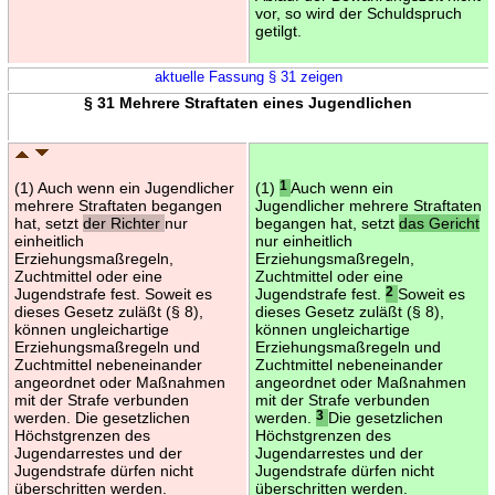
vor, so wird der Schuldspruch
getilgt.
aktuelle Fassung § 31 zeigen
§ 31 Mehrere Straftaten eines Jugendlichen
(1) Auch wenn ein Jugendlicher
(1)
1
Auch wenn ein
mehrere Straftaten begangen
Jugendlicher mehrere Straftaten
hat, setzt
der Richter
nur
begangen hat, setzt
das Gericht
einheitlich
nur einheitlich
Erziehungsmaßregeln,
Erziehungsmaßregeln,
Zuchtmittel oder eine
Zuchtmittel oder eine
Jugendstrafe fest. Soweit es
Jugendstrafe fest.
2
Soweit es
dieses Gesetz zuläßt (§ 8),
dieses Gesetz zuläßt (§ 8),
können ungleichartige
können ungleichartige
Erziehungsmaßregeln und
Erziehungsmaßregeln und
Zuchtmittel nebeneinander
Zuchtmittel nebeneinander
angeordnet oder Maßnahmen
angeordnet oder Maßnahmen
mit der Strafe verbunden
mit der Strafe verbunden
werden. Die gesetzlichen
werden.
3
Die gesetzlichen
Höchstgrenzen des
Höchstgrenzen des
Jugendarrestes und der
Jugendarrestes und der
Jugendstrafe dürfen nicht
Jugendstrafe dürfen nicht
überschritten werden.
überschritten werden.