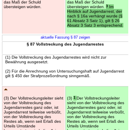
das Maß der Schuld
das Maß der Schuld
übersteigen würden.
übersteigen würden.
3
Im
Hinblick auf Jugendarrest, der
nach § 16a verhängt wurde (§
61 Absatz 3 Satz 1), gilt § 26
Absatz 3 Satz 3 entsprechend.
aktuelle Fassung § 87 zeigen
§ 87 Vollstreckung des Jugendarrestes
(1) Die Vollstreckung des Jugendarrestes wird nicht zur
Bewährung ausgesetzt.
(2) Für die Anrechnung von Untersuchungshaft auf Jugendarrest
gilt § 450 der Strafprozeßordnung sinngemäß.
(3) Der Vollstreckungsleiter sieht
(3)
1
Der Vollstreckungsleiter
von der Vollstreckung des
sieht von der Vollstreckung des
Jugendarrestes ganz oder, ist
Jugendarrestes ganz oder, ist
Jugendarrest teilweise verbüßt,
Jugendarrest teilweise verbüßt,
von der Vollstreckung des
von der Vollstreckung des
Restes ab, wenn seit Erlaß des
Restes ab, wenn seit Erlaß des
Urteils Umstände
Urteils Umstände