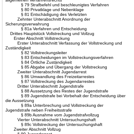
§ 79 Strafbefehl und beschleunigtes Verfahren
§ 80 Privatklage und Nebenklage
§ 81 Entschädigung des Verletzten
Zehnter Unterabschnitt Anordnung der
Sicherungsverwahrung
§ 81a Verfahren und Entscheidung
Drittes Hauptstück Vollstreckung und Vollzug
Erster Abschnitt Vollstreckung
Erster Unterabschnitt Verfassung der Vollstreckung und
Zuständigkeit
§ 82 Vollstreckungsleiter
§ 83 Entscheidungen im Vollstreckungsverfahren
§ 84 Örtliche Zuständigkeit
§ 85 Abgabe und Übergang der Vollstreckung
Zweiter Unterabschnitt Jugendarrest
§ 86 Umwandlung des Freizeitarrestes
§ 87 Vollstreckung des Jugendarrestes
Dritter Unterabschnitt Jugendstrafe
§ 88 Aussetzung des Restes der Jugendstrafe
§ 89 Jugendstrafe bei Vorbehalt der Entscheidung über
die Aussetzung
§ 89a Unterbrechung und Vollstreckung der
Jugendstrafe neben Freiheitsstrafe
§ 89b Ausnahme vom Jugendstrafvollzug
Vierter Unterabschnitt Untersuchungshaft
§ 89c Vollstreckung der Untersuchungshaft
Zweiter Abschnitt Vollzug
§ 90 Jugendarrest