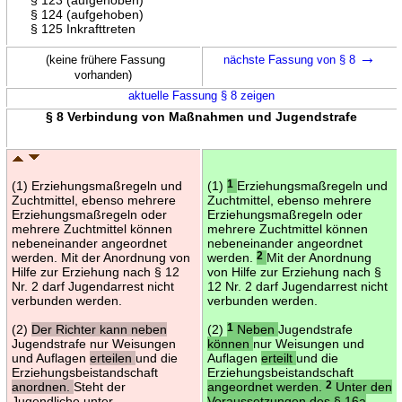
§ 124 (aufgehoben)
§ 125 Inkrafttreten
→
(keine frühere Fassung
nächste Fassung von § 8
vorhanden)
aktuelle Fassung § 8 zeigen
§ 8 Verbindung von Maßnahmen und Jugendstrafe
(1) Erziehungsmaßregeln und
(1)
1
Erziehungsmaßregeln und
Zuchtmittel, ebenso mehrere
Zuchtmittel, ebenso mehrere
Erziehungsmaßregeln oder
Erziehungsmaßregeln oder
mehrere Zuchtmittel können
mehrere Zuchtmittel können
nebeneinander angeordnet
nebeneinander angeordnet
werden. Mit der Anordnung von
werden.
2
Mit der Anordnung
Hilfe zur Erziehung nach § 12
von Hilfe zur Erziehung nach §
Nr. 2 darf Jugendarrest nicht
12 Nr. 2 darf Jugendarrest nicht
verbunden werden.
verbunden werden.
(2)
Der Richter kann neben
(2)
1
Neben
Jugendstrafe
Jugendstrafe nur Weisungen
können
nur Weisungen und
und Auflagen
erteilen
und die
Auflagen
erteilt
und die
Erziehungsbeistandschaft
Erziehungsbeistandschaft
anordnen.
Steht der
angeordnet werden.
2
Unter den
Jugendliche unter
Voraussetzungen des § 16a