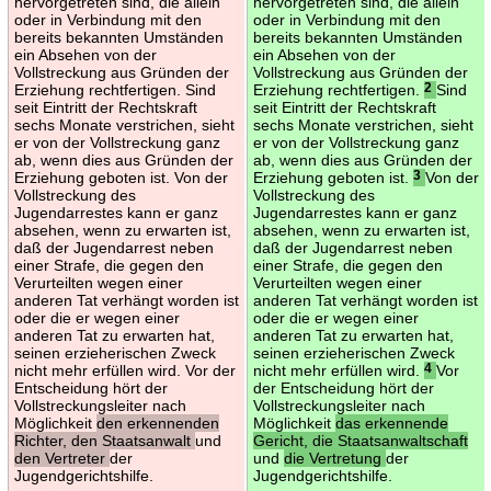
hervorgetreten sind, die allein
hervorgetreten sind, die allein
oder in Verbindung mit den
oder in Verbindung mit den
bereits bekannten Umständen
bereits bekannten Umständen
ein Absehen von der
ein Absehen von der
Vollstreckung aus Gründen der
Vollstreckung aus Gründen der
Erziehung rechtfertigen. Sind
Erziehung rechtfertigen.
2
Sind
seit Eintritt der Rechtskraft
seit Eintritt der Rechtskraft
sechs Monate verstrichen, sieht
sechs Monate verstrichen, sieht
er von der Vollstreckung ganz
er von der Vollstreckung ganz
ab, wenn dies aus Gründen der
ab, wenn dies aus Gründen der
Erziehung geboten ist. Von der
Erziehung geboten ist.
3
Von der
Vollstreckung des
Vollstreckung des
Jugendarrestes kann er ganz
Jugendarrestes kann er ganz
absehen, wenn zu erwarten ist,
absehen, wenn zu erwarten ist,
daß der Jugendarrest neben
daß der Jugendarrest neben
einer Strafe, die gegen den
einer Strafe, die gegen den
Verurteilten wegen einer
Verurteilten wegen einer
anderen Tat verhängt worden ist
anderen Tat verhängt worden ist
oder die er wegen einer
oder die er wegen einer
anderen Tat zu erwarten hat,
anderen Tat zu erwarten hat,
seinen erzieherischen Zweck
seinen erzieherischen Zweck
nicht mehr erfüllen wird. Vor der
nicht mehr erfüllen wird.
4
Vor
Entscheidung hört der
der Entscheidung hört der
Vollstreckungsleiter nach
Vollstreckungsleiter nach
Möglichkeit
den erkennenden
Möglichkeit
das erkennende
Richter, den Staatsanwalt
und
Gericht, die Staatsanwaltschaft
den Vertreter
der
und
die Vertretung
der
Jugendgerichtshilfe.
Jugendgerichtshilfe.