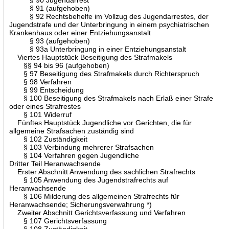
§ 91 (aufgehoben)
§ 92 Rechtsbehelfe im Vollzug des Jugendarrestes, der
Jugendstrafe und der Unterbringung in einem psychiatrischen
Krankenhaus oder einer Entziehungsanstalt
§ 93 (aufgehoben)
§ 93a Unterbringung in einer Entziehungsanstalt
Viertes Hauptstück Beseitigung des Strafmakels
§§ 94 bis 96 (aufgehoben)
§ 97 Beseitigung des Strafmakels durch Richterspruch
§ 98 Verfahren
§ 99 Entscheidung
§ 100 Beseitigung des Strafmakels nach Erlaß einer Strafe
oder eines Strafrestes
§ 101 Widerruf
Fünftes Hauptstück Jugendliche vor Gerichten, die für
allgemeine Strafsachen zuständig sind
§ 102 Zuständigkeit
§ 103 Verbindung mehrerer Strafsachen
§ 104 Verfahren gegen Jugendliche
Dritter Teil Heranwachsende
Erster Abschnitt Anwendung des sachlichen Strafrechts
§ 105 Anwendung des Jugendstrafrechts auf
Heranwachsende
§ 106 Milderung des allgemeinen Strafrechts für
Heranwachsende; Sicherungsverwahrung *)
Zweiter Abschnitt Gerichtsverfassung und Verfahren
§ 107 Gerichtsverfassung
§ 108 Zuständigkeit