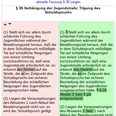
aktuelle Fassung § 30 zeigen
§ 30 Verhängung der Jugendstrafe; Tilgung des
Schuldspruchs
(1) Stellt sich vor allem durch
(1)
1
Stellt sich vor allem durch
schlechte Führung des
schlechte Führung des
Jugendlichen während der
Jugendlichen während der
Bewährungszeit heraus, daß die
Bewährungszeit heraus, daß die
in dem Schuldspruch mißbilligte
in dem Schuldspruch mißbilligte
Tat auf schädliche Neigungen
Tat auf schädliche Neigungen
von einem Umfang
von einem Umfang
zurückzuführen ist, daß eine
zurückzuführen ist, daß eine
Jugendstrafe erforderlich ist, so
Jugendstrafe erforderlich ist, so
erkennt
der Richter
auf die
erkennt
das Gericht
auf die
Strafe, die
er
im Zeitpunkt des
Strafe, die
es
im Zeitpunkt des
Schuldspruchs bei sicherer
Schuldspruchs bei sicherer
Beurteilung der schädlichen
Beurteilung der schädlichen
Neigungen des Jugendlichen
Neigungen des Jugendlichen
ausgesprochen hätte.
ausgesprochen hätte.
2
§ 26
Absatz 3 Satz 3 gilt
(2) Liegen die Voraussetzungen
entsprechend.
des Absatzes 1 nach Ablauf der
Bewährungszeit nicht vor, so
(2) Liegen die Voraussetzungen
wird der Schuldspruch getilgt.
des Absatzes
1 Satz
1 nach
Ablauf der Bewährungszeit nicht