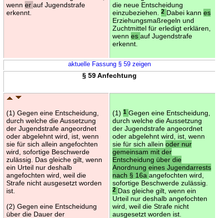
wenn
er
auf Jugendstrafe
die neue Entscheidung
erkennt.
einzubeziehen.
2
Dabei kann
es
Erziehungsmaßregeln und
Zuchtmittel für erledigt erklären,
wenn
es
auf Jugendstrafe
erkennt.
aktuelle Fassung § 59 zeigen
§ 59 Anfechtung
(1) Gegen eine Entscheidung,
(1)
1
Gegen eine Entscheidung,
durch welche die Aussetzung
durch welche die Aussetzung
der Jugendstrafe angeordnet
der Jugendstrafe angeordnet
oder abgelehnt wird, ist, wenn
oder abgelehnt wird, ist, wenn
sie für sich allein angefochten
sie für sich allein
oder nur
wird, sofortige Beschwerde
gemeinsam mit der
zulässig. Das gleiche gilt, wenn
Entscheidung über die
ein Urteil nur deshalb
Anordnung eines Jugendarrests
angefochten wird, weil die
nach § 16a
angefochten wird,
Strafe nicht ausgesetzt worden
sofortige Beschwerde zulässig.
ist.
2
Das gleiche gilt, wenn ein
Urteil nur deshalb angefochten
(2) Gegen eine Entscheidung
wird, weil die Strafe nicht
über die Dauer der
ausgesetzt worden ist.