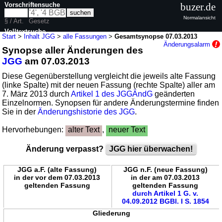
Vorschriftensuche
buzer.de
Normalansicht
§ / Art.
Gesetz
Volltextsuche
Start
>
Inhalt JGG
>
alle Fassungen
>
Gesamtsynopse 07.03.2013
Änderungsalarm
Synopse aller Änderungen des
nur in JGG
JGG
am 07.03.2013
Diese Gegenüberstellung vergleicht die jeweils alte Fassung
(linke Spalte) mit der neuen Fassung (rechte Spalte) aller am
7. März 2013 durch
Artikel 1 des JGGÄndG
geänderten
Einzelnormen. Synopsen für andere Änderungstermine finden
Sie in der
Änderungshistorie des JGG
.
Hervorhebungen:
alter Text
,
neuer Text
Änderung verpasst?
JGG hier überwachen!
JGG a.F. (alte Fassung)
JGG n.F. (neue Fassung)
in der vor dem 07.03.2013
in der am 07.03.2013
geltenden Fassung
geltenden Fassung
durch Artikel 1 G. v.
04.09.2012 BGBl. I S. 1854
Gliederung