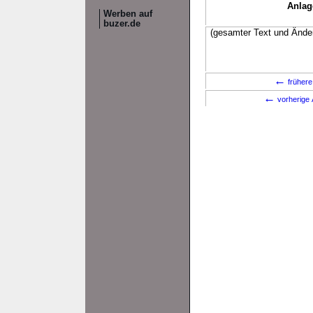
Anlag
Werben auf
buzer.de
(gesamter Text und Änder
←
frühere
←
vorherige 