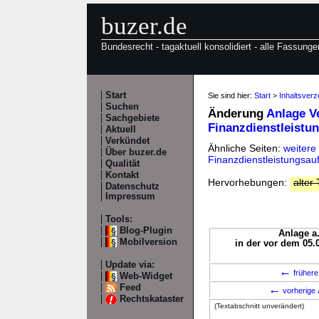
buzer.de
Bundesrecht - tagaktuell konsolidiert - alle Fassunge
Start
Sie sind hier:
Start
>
Inhaltsver
Suchen
Änderung
Anlage V
Sachgebiete
Finanzdienstleistu
Aktuell
Verkündet
Ähnliche Seiten:
weitere
Über buzer.de
Finanzdienstleistungsauf
Qualität
Kontakt
Hervorhebungen:
alter 
Datenschutz
Impressum
Tools:
Blog-Plugin
Anlage a.
Mobilversion
in der vor dem 05.
Update via:
←
frühere
Web-Widget
Feed
←
vorherige 
Rechtskataster
(Textabschnitt unverändert)