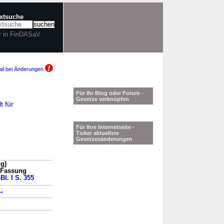
extsuche
r in FinDASaV
il bei Änderungen
Für Ihr Blog oder Forum -
Gesetze verknüpfen
t für
Für Ihre Internetseite -
Ticker aktuellste
Gesetzesänderungen
g)
n Fassung
Bl. I S. 355
→