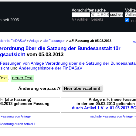
Vorschriftensuche
Vollt
§ / Artikel
Gesetz
n seit 2006
nu
zeichnis FinDASaV
>
Anlage
>
alle Fassungen
>
a.F. Fassung ab 05.03.2013
Ma
erordnung über die Satzung der Bundesanstalt für
ngsaufsicht
vom 05.03.2013
 Fassungen von Anlage Verordnung über die Satzung der Bundesanstal
sicht
und
Änderungshistorie der FinDASaV
Text
,
neuer Text
Änderung verpasst?
Hier überwachen!
F. (alte Fassung)
Anlage n.F. (neue Fassun
03.2013 geltenden Fassung
in der am 05.03.2013 geltende
durch Artikel 1 V. v. 01.03.2013 BG
 Fassung von Anlage
nächste Fassung von Anlage
Änderung durch Artikel 1