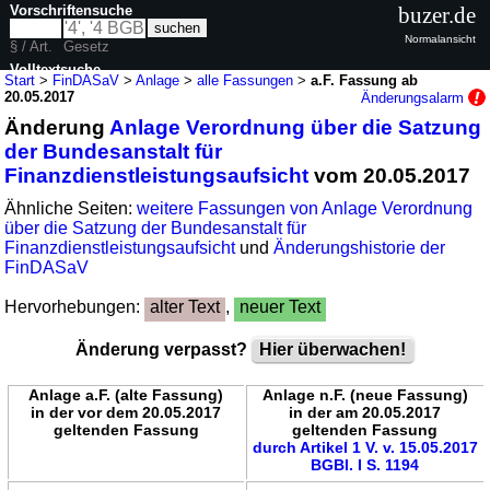
Vorschriftensuche
buzer.de
Normalansicht
§ / Art.
Gesetz
Volltextsuche
Start
>
FinDASaV
>
Anlage
>
alle Fassungen
>
a.F. Fassung ab
20.05.2017
Änderungsalarm
nur in FinDASaV
Änderung
Anlage Verordnung über die Satzung
der Bundesanstalt für
Finanzdienstleistungsaufsicht
vom 20.05.2017
Ähnliche Seiten:
weitere Fassungen von Anlage Verordnung
über die Satzung der Bundesanstalt für
Finanzdienstleistungsaufsicht
und
Änderungshistorie der
FinDASaV
Hervorhebungen:
alter Text
,
neuer Text
Änderung verpasst?
Hier überwachen!
Anlage a.F. (alte Fassung)
Anlage n.F. (neue Fassung)
in der vor dem 20.05.2017
in der am 20.05.2017
geltenden Fassung
geltenden Fassung
durch Artikel 1 V. v. 15.05.2017
BGBl. I S. 1194