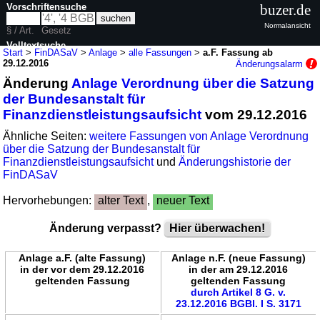
Vorschriftensuche
buzer.de
Normalansicht
§ / Art.
Gesetz
Volltextsuche
Start
>
FinDASaV
>
Anlage
>
alle Fassungen
>
a.F. Fassung ab
29.12.2016
Änderungsalarm
nur in FinDASaV
Änderung
Anlage Verordnung über die Satzung
der Bundesanstalt für
Finanzdienstleistungsaufsicht
vom 29.12.2016
Ähnliche Seiten:
weitere Fassungen von Anlage Verordnung
über die Satzung der Bundesanstalt für
Finanzdienstleistungsaufsicht
und
Änderungshistorie der
FinDASaV
Hervorhebungen:
alter Text
,
neuer Text
Änderung verpasst?
Hier überwachen!
Anlage a.F. (alte Fassung)
Anlage n.F. (neue Fassung)
in der vor dem 29.12.2016
in der am 29.12.2016
geltenden Fassung
geltenden Fassung
durch Artikel 8 G. v.
23.12.2016 BGBl. I S. 3171