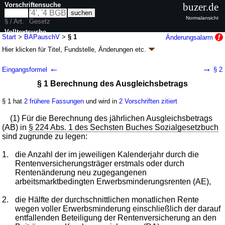
Vorschriftensuche
buzer.de
Normalansicht
§ / Art.
Gesetz
Volltextsuche
Start
>
BAPauschV
>
§ 1
Änderungsalarm
Hier klicken für
Titel, Fundstelle, Änderungen
etc.
nur in BAPauschV
§ 1 - Verordnung über die Pauschalierung und
←
→
Eingangsformel
§ 2
Zahlung des Ausgleichsbetrags der
§ 1 Berechnung des Ausgleichsbetrags
Bundesagentur für Arbeit an die Träger der
gesetzlichen Rentenversicherung für
§ 1 hat
2 frühere Fassungen
und wird in
2 Vorschriften zitiert
arbeitsmarktbedingte Renten wegen voller
Erwerbsminderung (BAPauschV
k.a.Abk.
)
(1) Für die Berechnung des jährlichen Ausgleichsbetrags
(AB) in
§ 224 Abs. 1 des Sechsten Buches Sozialgesetzbuch
V. v. 27.09.2002
BGBl. I S. 3961
; zuletzt geändert durch
Artikel 57
Abs. 32
sind zugrunde zu legen:
G. v. 12.12.2019
BGBl. I S. 2652
Geltung ab 11.10.2002; FNA: 860-6-24
Sozialgesetzbuch
1.
die Anzahl der im jeweiligen Kalenderjahr durch die
2 weitere Fassungen
|
Drucksachen / Entwurf / Begründung
|
Rentenversicherungsträger erstmals oder durch
wird in 2 Vorschriften zitiert
Rentenänderung neu zugegangenen
arbeitsmarktbedingten Erwerbsminderungsrenten (AE),
2.
die Hälfte der durchschnittlichen monatlichen Rente
wegen voller Erwerbsminderung einschließlich der darauf
entfallenden Beteiligung der Rentenversicherung an den