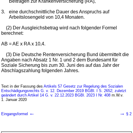
Beiträgen zur Krankenversicherung (RA),
3.
eine durchschnittliche Dauer des Anspruchs auf
Arbeitslosengeld von 10,4 Monaten.
(2) Der Ausgleichsbetrag wird nach folgender Formel
berechnet:
AB = AE x RA x 10,4.
(3) Die Deutsche Rentenversicherung Bund übermittelt die
Angaben nach Absatz 1 Nr. 1 und 2 dem Bundesamt für
Soziale Sicherung bis zum 30. Juni des auf das Jahr der
Abschlagszahlung folgenden Jahres.
Text in der Fassung des
Artikels 57 Gesetz zur Regelung des Sozialen
Entschädigungsrechts G. v. 12. Dezember 2019 BGBl. I S. 2652; zuletzt
geändert durch Artikel 14 G. v. 22.12.2023 BGBl. 2023 I Nr. 408
m.W.v.
1. Januar 2020
←
→
Eingangsformel
§ 2