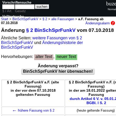
Vorschriftensuche
buze
Normal
§ / Art.
Gesetz
Volltextsuche
Start
>
BinSchSprFunkV
>
§ 2
>
alle Fassungen
>
a.F. Fassung ab
07.10.2018
Änderungsalarm
nur in BinSchSprFunkV
Änderung
§ 2 BinSchSprFunkV
vom 07.10.2018
Ähnliche Seiten:
weitere Fassungen von § 2
BinSchSprFunkV
und
Änderungshistorie der
BinSchSprFunkV
Hervorhebungen:
alter Text
,
neuer Text
Änderung verpasst?
BinSchSprFunkV hier überwachen!
§ 2 BinSchSprFunkV a.F. (alte
§ 2 BinSchSprFunkV n.F. 
Fassung)
Fassung)
in der vor dem 07.10.2018
in der am 18.01.2022 gelt
geltenden Fassung
Fassung
durch Artikel 6 V. v. 05.01
BGBl. I S. 2
←
frühere Fassung von § 2
(heute geltende Fassung)