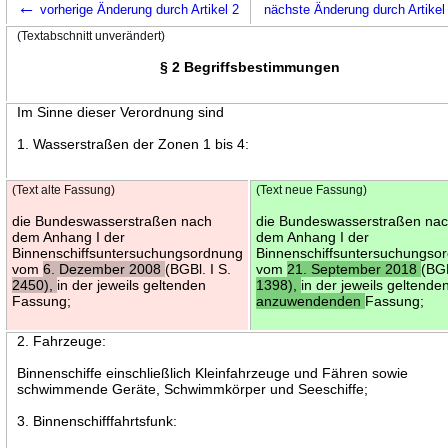
←
vorherige Änderung durch Artikel 2
nächste Änderung durch Artike
(Textabschnitt unverändert)
§ 2 Begriffsbestimmungen
Im Sinne dieser Verordnung sind
1. Wasserstraßen der Zonen 1 bis 4:
(Text alte Fassung)
(Text neue Fassung)
die Bundeswasserstraßen nach
die Bundeswasserstraßen na
dem Anhang I der
dem Anhang I der
Binnenschiffsuntersuchungsordnung
Binnenschiffsuntersuchungso
vom
6. Dezember 2008
(BGBl. I S.
vom
21. September 2018
(BGB
2450),
in der jeweils geltenden
1398),
in der jeweils geltend
Fassung;
anzuwendenden
Fassung;
2. Fahrzeuge:
Binnenschiffe einschließlich Kleinfahrzeuge und Fähren sowie
schwimmende Geräte, Schwimmkörper und Seeschiffe;
3. Binnenschifffahrtsfunk: