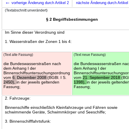
←
vorherige Änderung durch Artikel 2
nächste Änderung durch Artike
(Textabschnitt unverändert)
§ 2 Begriffsbestimmungen
Im Sinne dieser Verordnung sind
1. Wasserstraßen der Zonen 1 bis 4:
(Text alte Fassung)
(Text neue Fassung)
die Bundeswasserstraßen nach
die Bundeswasserstraßen na
dem Anhang I der
dem Anhang I der
Binnenschiffsuntersuchungsordnung
Binnenschiffsuntersuchungso
vom
6. Dezember 2008
(BGBl. I S.
vom
21. September 2018
(BGB
2450),
in der jeweils geltenden
1398),
in der jeweils geltende
Fassung;
Fassung;
2. Fahrzeuge:
Binnenschiffe einschließlich Kleinfahrzeuge und Fähren sowie
schwimmende Geräte, Schwimmkörper und Seeschiffe;
3. Binnenschifffahrtsfunk: