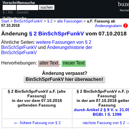
Vorschriftensuche
buze
Normal
§ / Art.
Gesetz
Volltextsuche
Start
>
BinSchSprFunkV
>
§ 2
>
alle Fassungen
>
a.F. Fassung ab
07.10.2018
Änderungsalarm
nur in BinSchSprFunkV
Änderung
§ 2 BinSchSprFunkV
vom 07.10.2018
Ähnliche Seiten:
weitere Fassungen von § 2
BinSchSprFunkV
und
Änderungshistorie der
BinSchSprFunkV
Hervorhebungen:
alter Text
,
neuer Text
Änderung verpasst?
BinSchSprFunkV hier überwachen!
§ 2 BinSchSprFunkV a.F. (alte
§ 2 BinSchSprFunkV n.F. 
Fassung)
Fassung)
in der vor dem 07.10.2018
in der am 07.10.2018 gelt
geltenden Fassung
Fassung
durch Artikel 2 § 9 V. v. 21.
BGBl. I S. 1398
←
frühere Fassung von § 2
nächste Fassung von § 2