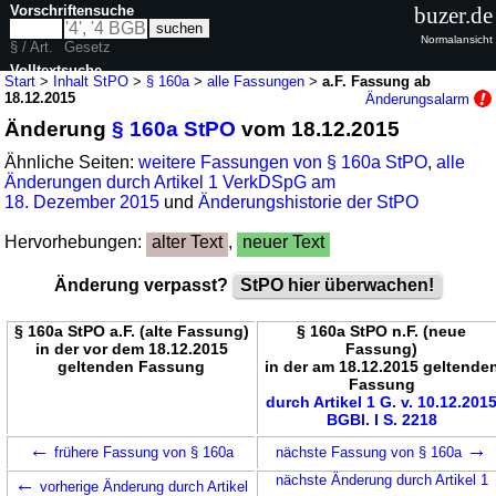
Vorschriftensuche
buzer.de
Normalansicht
§ / Art.
Gesetz
Volltextsuche
Start
>
Inhalt StPO
>
§ 160a
>
alle Fassungen
>
a.F. Fassung ab
18.12.2015
Änderungsalarm
nur in StPO
Änderung
§ 160a StPO
vom 18.12.2015
Ähnliche Seiten:
weitere Fassungen von § 160a StPO
,
alle
Änderungen durch Artikel 1 VerkDSpG am
18. Dezember 2015
und
Änderungshistorie der StPO
Hervorhebungen:
alter Text
,
neuer Text
Änderung verpasst?
StPO hier überwachen!
§ 160a StPO a.F. (alte Fassung)
§ 160a StPO n.F. (neue
in der vor dem 18.12.2015
Fassung)
geltenden Fassung
in der am 18.12.2015 geltende
Fassung
durch Artikel 1 G. v. 10.12.201
BGBl. I S. 2218
←
→
frühere Fassung von § 160a
nächste Fassung von § 160a
←
nächste Änderung durch Artikel 1
vorherige Änderung durch Artikel