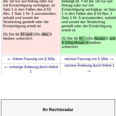
die Tat nur auf Antrag oder nur
beteiligt ist.
2
Ist die Tat nur auf
mit Ermächtigung verfolgbar, ist
Antrag oder nur mit
Satz 1 in den Fällen des § 53
Ermächtigung verfolgbar, ist Satz
Abs. 1 Satz 1 Nr. 5 anzuwenden,
1 in den Fällen des § 53 Abs. 1
sobald und soweit der
Satz 1 Nr. 5 anzuwenden, sobald
Strafantrag gestellt oder die
und soweit der Strafantrag
Ermächtigung erteilt ist.
gestellt oder die Ermächtigung
erteilt ist.
(5) Die §§
97 und
100c
Abs.
6
bleiben unberührt.
(5) Die §§
97,
100c
Absatz
6
und
§ 100g Absatz 4
bleiben
unberührt.
←
→
frühere Fassung von § 160a
nächste Fassung von § 160a
←
nächste Änderung durch Artikel 1
vorherige Änderung durch Artikel
→
1
Ihr Rechtsradar