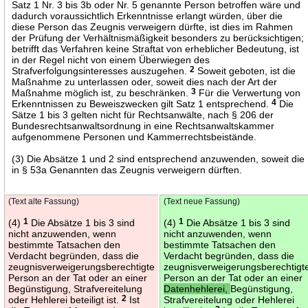
Satz 1 Nr. 3 bis 3b oder Nr. 5 genannte Person betroffen wäre und
dadurch voraussichtlich Erkenntnisse erlangt würden, über die
diese Person das Zeugnis verweigern dürfte, ist dies im Rahmen
der Prüfung der Verhältnismäßigkeit besonders zu berücksichtigen;
betrifft das Verfahren keine Straftat von erheblicher Bedeutung, ist
in der Regel nicht von einem Überwiegen des
Strafverfolgungsinteresses auszugehen.
2
Soweit geboten, ist die
Maßnahme zu unterlassen oder, soweit dies nach der Art der
Maßnahme möglich ist, zu beschränken.
3
Für die Verwertung von
Erkenntnissen zu Beweiszwecken gilt Satz 1 entsprechend.
4
Die
Sätze 1 bis 3 gelten nicht für Rechtsanwälte, nach § 206 der
Bundesrechtsanwaltsordnung in eine Rechtsanwaltskammer
aufgenommene Personen und Kammerrechtsbeistände.
(3) Die Absätze 1 und 2 sind entsprechend anzuwenden, soweit die
in § 53a Genannten das Zeugnis verweigern dürften.
(Text alte Fassung)
(Text neue Fassung)
(4)
1
Die Absätze 1 bis 3 sind
(4)
1
Die Absätze 1 bis 3 sind
nicht anzuwenden, wenn
nicht anzuwenden, wenn
bestimmte Tatsachen den
bestimmte Tatsachen den
Verdacht begründen, dass die
Verdacht begründen, dass die
zeugnisverweigerungsberechtigte
zeugnisverweigerungsberechtigt
Person an der Tat oder an einer
Person an der Tat oder an einer
Begünstigung, Strafvereitelung
Datenhehlerei,
Begünstigung,
oder Hehlerei beteiligt ist.
2
Ist
Strafvereitelung oder Hehlerei