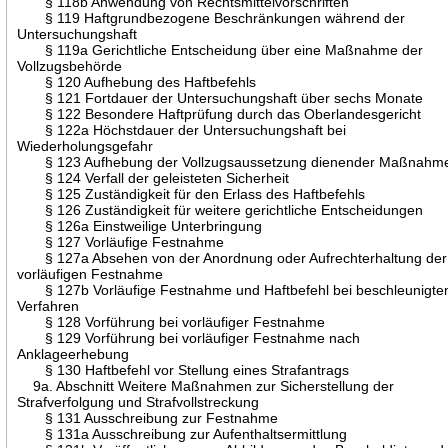
§ 118b Anwendung von Rechtsmittelvorschriften
§ 119 Haftgrundbezogene Beschränkungen während der
Untersuchungshaft
§ 119a Gerichtliche Entscheidung über eine Maßnahme der
Vollzugsbehörde
§ 120 Aufhebung des Haftbefehls
§ 121 Fortdauer der Untersuchungshaft über sechs Monate
§ 122 Besondere Haftprüfung durch das Oberlandesgericht
§ 122a Höchstdauer der Untersuchungshaft bei
Wiederholungsgefahr
§ 123 Aufhebung der Vollzugsaussetzung dienender Maßnahm
§ 124 Verfall der geleisteten Sicherheit
§ 125 Zuständigkeit für den Erlass des Haftbefehls
§ 126 Zuständigkeit für weitere gerichtliche Entscheidungen
§ 126a Einstweilige Unterbringung
§ 127 Vorläufige Festnahme
§ 127a Absehen von der Anordnung oder Aufrechterhaltung der
vorläufigen Festnahme
§ 127b Vorläufige Festnahme und Haftbefehl bei beschleunigt
Verfahren
§ 128 Vorführung bei vorläufiger Festnahme
§ 129 Vorführung bei vorläufiger Festnahme nach
Anklageerhebung
§ 130 Haftbefehl vor Stellung eines Strafantrags
9a. Abschnitt Weitere Maßnahmen zur Sicherstellung der
Strafverfolgung und Strafvollstreckung
§ 131 Ausschreibung zur Festnahme
§ 131a Ausschreibung zur Aufenthaltsermittlung