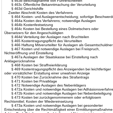
§ 463b Beschlagnahme von Führerscheinen
§ 463c Öffentliche Bekanntmachung der Verurteilung
§ 463d Gerichtshilfe
Zweiter Abschnitt Kosten des Verfahrens
§ 464 Kosten- und Auslagenentscheidung; sofortige Beschwerd
§ 464a Kosten des Verfahrens; notwendige Auslagen
§ 464b Kostenfestsetzung
§ 464c Kosten bei Bestellung eines Dolmetschers oder
Übersetzers für den Angeschuldigten
§ 464d Verteilung der Auslagen nach Bruchteilen
§ 465 Kostentragungspflicht des Verurteilten
§ 466 Haftung Mitverurteilter für Auslagen als Gesamtschuldner
§ 467 Kosten und notwendige Auslagen bei Freispruch,
Nichteröffnung und Einstellung
§ 467a Auslagen der Staatskasse bei Einstellung nach
Anklagerücknahme
§ 468 Kosten bei Straffreierklärung
§ 469 Kostentragungspflicht des Anzeigenden bei leichtfertiger
oder vorsätzlicher Erstattung einer unwahren Anzeige
§ 470 Kosten bei Zurücknahme des Strafantrags
§ 471 Kosten bei Privatklage
§ 472 Notwendige Auslagen des Nebenklägers
§ 472a Kosten und notwendige Auslagen bei Adhäsionsverfahr
§ 472b Kosten und notwendige Auslagen bei Nebenbeteiligung
§ 473 Kosten bei zurückgenommenem oder erfolglosem
Rechtsmittel; Kosten der Wiedereinsetzung
§ 473a Kosten und notwendige Auslagen bei gesonderter
Entscheidung über die Rechtmäßigkeit einer Ermittlungsmaßnahme