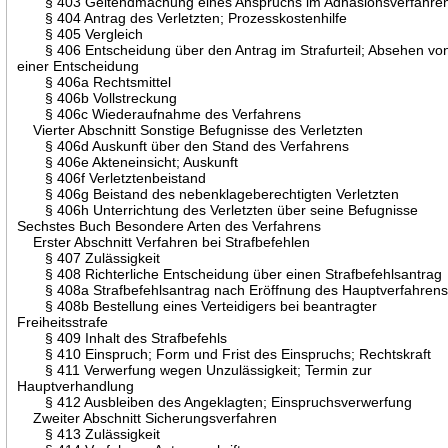
§ 403 Geltendmachung eines Anspruchs im Adhäsionsverfahre
§ 404 Antrag des Verletzten; Prozesskostenhilfe
§ 405 Vergleich
§ 406 Entscheidung über den Antrag im Strafurteil; Absehen vo
einer Entscheidung
§ 406a Rechtsmittel
§ 406b Vollstreckung
§ 406c Wiederaufnahme des Verfahrens
Vierter Abschnitt Sonstige Befugnisse des Verletzten
§ 406d Auskunft über den Stand des Verfahrens
§ 406e Akteneinsicht; Auskunft
§ 406f Verletztenbeistand
§ 406g Beistand des nebenklageberechtigten Verletzten
§ 406h Unterrichtung des Verletzten über seine Befugnisse
Sechstes Buch Besondere Arten des Verfahrens
Erster Abschnitt Verfahren bei Strafbefehlen
§ 407 Zulässigkeit
§ 408 Richterliche Entscheidung über einen Strafbefehlsantrag
§ 408a Strafbefehlsantrag nach Eröffnung des Hauptverfahren
§ 408b Bestellung eines Verteidigers bei beantragter
Freiheitsstrafe
§ 409 Inhalt des Strafbefehls
§ 410 Einspruch; Form und Frist des Einspruchs; Rechtskraft
§ 411 Verwerfung wegen Unzulässigkeit; Termin zur
Hauptverhandlung
§ 412 Ausbleiben des Angeklagten; Einspruchsverwerfung
Zweiter Abschnitt Sicherungsverfahren
§ 413 Zulässigkeit