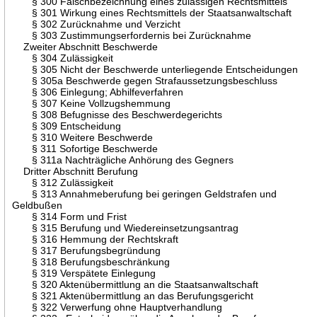
§ 300 Falschbezeichnung eines zulässigen Rechtsmittels
§ 301 Wirkung eines Rechtsmittels der Staatsanwaltschaft
§ 302 Zurücknahme und Verzicht
§ 303 Zustimmungserfordernis bei Zurücknahme
Zweiter Abschnitt Beschwerde
§ 304 Zulässigkeit
§ 305 Nicht der Beschwerde unterliegende Entscheidungen
§ 305a Beschwerde gegen Strafaussetzungsbeschluss
§ 306 Einlegung; Abhilfeverfahren
§ 307 Keine Vollzugshemmung
§ 308 Befugnisse des Beschwerdegerichts
§ 309 Entscheidung
§ 310 Weitere Beschwerde
§ 311 Sofortige Beschwerde
§ 311a Nachträgliche Anhörung des Gegners
Dritter Abschnitt Berufung
§ 312 Zulässigkeit
§ 313 Annahmeberufung bei geringen Geldstrafen und
Geldbußen
§ 314 Form und Frist
§ 315 Berufung und Wiedereinsetzungsantrag
§ 316 Hemmung der Rechtskraft
§ 317 Berufungsbegründung
§ 318 Berufungsbeschränkung
§ 319 Verspätete Einlegung
§ 320 Aktenübermittlung an die Staatsanwaltschaft
§ 321 Aktenübermittlung an das Berufungsgericht
§ 322 Verwerfung ohne Hauptverhandlung