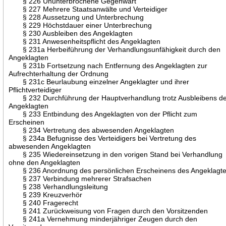
§ 226 Ununterbrochene Gegenwart
§ 227 Mehrere Staatsanwälte und Verteidiger
§ 228 Aussetzung und Unterbrechung
§ 229 Höchstdauer einer Unterbrechung
§ 230 Ausbleiben des Angeklagten
§ 231 Anwesenheitspflicht des Angeklagten
§ 231a Herbeiführung der Verhandlungsunfähigkeit durch den
Angeklagten
§ 231b Fortsetzung nach Entfernung des Angeklagten zur
Aufrechterhaltung der Ordnung
§ 231c Beurlaubung einzelner Angeklagter und ihrer
Pflichtverteidiger
§ 232 Durchführung der Hauptverhandlung trotz Ausbleibens d
Angeklagten
§ 233 Entbindung des Angeklagten von der Pflicht zum
Erscheinen
§ 234 Vertretung des abwesenden Angeklagten
§ 234a Befugnisse des Verteidigers bei Vertretung des
abwesenden Angeklagten
§ 235 Wiedereinsetzung in den vorigen Stand bei Verhandlung
ohne den Angeklagten
§ 236 Anordnung des persönlichen Erscheinens des Angeklagt
§ 237 Verbindung mehrerer Strafsachen
§ 238 Verhandlungsleitung
§ 239 Kreuzverhör
§ 240 Fragerecht
§ 241 Zurückweisung von Fragen durch den Vorsitzenden
§ 241a Vernehmung minderjähriger Zeugen durch den