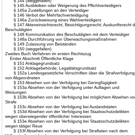
§ 144 (weggefallen)
§ 145 Ausbleiben oder Weigerung des Pflichtverteidigers
§ 145a Zustellungen an den Verteidiger
§ 146 Verbot der Mehrfachverteidigung
§ 146a Zurückweisung eines Wahlverteidigers
§ 147 Akteneinsichtsrecht, Besichtigungsrecht; Auskunftsrecht 
Beschuldigten
§ 148 Kommunikation des Beschuldigten mit dem Verteidiger
§ 148a Durchführung von Überwachungsmaßnahmen
§ 149 Zulassung von Beiständen
§ 150 (weggefallen)
Zweites Buch Verfahren im ersten Rechtszug
Erster Abschnitt Öffentliche Klage
§ 151 Anklagegrundsatz
§ 152 Anklagebehörde; Legalitätsgrundsatz
§ 152a Landesgesetzliche Vorschriften über die Strafverfolgung
von Abgeordneten
§ 153 Absehen von der Verfolgung bei Geringfügigkeit
§ 153a Absehen von der Verfolgung unter Auflagen und
Weisungen
§ 153b Absehen von der Verfolgung bei möglichem Absehen vo
Strafe
§ 153c Absehen von der Verfolgung bei Auslandstaten
§ 153d Absehen von der Verfolgung bei Staatsschutzdelikten
wegen überwiegender öffentlicher Interessen
§ 153e Absehen von der Verfolgung bei Staatsschutzdelikten
wegen tätiger Reue
§ 153f Absehen von der Verfolgung bei Straftaten nach dem