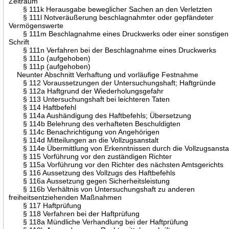
Zeitraum
§ 111k Herausgabe beweglicher Sachen an den Verletzten
§ 111l Notveräußerung beschlagnahmter oder gepfändeter
Vermögenswerte
§ 111m Beschlagnahme eines Druckwerks oder einer sonstigen
Schrift
§ 111n Verfahren bei der Beschlagnahme eines Druckwerks
§ 111o (aufgehoben)
§ 111p (aufgehoben)
Neunter Abschnitt Verhaftung und vorläufige Festnahme
§ 112 Voraussetzungen der Untersuchungshaft; Haftgründe
§ 112a Haftgrund der Wiederholungsgefahr
§ 113 Untersuchungshaft bei leichteren Taten
§ 114 Haftbefehl
§ 114a Aushändigung des Haftbefehls; Übersetzung
§ 114b Belehrung des verhafteten Beschuldigten
§ 114c Benachrichtigung von Angehörigen
§ 114d Mitteilungen an die Vollzugsanstalt
§ 114e Übermittlung von Erkenntnissen durch die Vollzugsansta
§ 115 Vorführung vor den zuständigen Richter
§ 115a Vorführung vor den Richter des nächsten Amtsgerichts
§ 116 Aussetzung des Vollzugs des Haftbefehls
§ 116a Aussetzung gegen Sicherheitsleistung
§ 116b Verhältnis von Untersuchungshaft zu anderen
freiheitsentziehenden Maßnahmen
§ 117 Haftprüfung
§ 118 Verfahren bei der Haftprüfung
§ 118a Mündliche Verhandlung bei der Haftprüfung