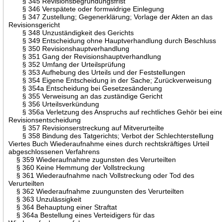
§ 345 Revisionsbegründungsfrist
§ 346 Verspätete oder formwidrige Einlegung
§ 347 Zustellung; Gegenerklärung; Vorlage der Akten an das
Revisionsgericht
§ 348 Unzuständigkeit des Gerichts
§ 349 Entscheidung ohne Hauptverhandlung durch Beschluss
§ 350 Revisionshauptverhandlung
§ 351 Gang der Revisionshauptverhandlung
§ 352 Umfang der Urteilsprüfung
§ 353 Aufhebung des Urteils und der Feststellungen
§ 354 Eigene Entscheidung in der Sache; Zurückverweisung
§ 354a Entscheidung bei Gesetzesänderung
§ 355 Verweisung an das zuständige Gericht
§ 356 Urteilsverkündung
§ 356a Verletzung des Anspruchs auf rechtliches Gehör bei ein
Revisionsentscheidung
§ 357 Revisionserstreckung auf Mitverurteilte
§ 358 Bindung des Tatgerichts; Verbot der Schlechterstellung
Viertes Buch Wiederaufnahme eines durch rechtskräftiges Urteil
abgeschlossenen Verfahrens
§ 359 Wiederaufnahme zugunsten des Verurteilten
§ 360 Keine Hemmung der Vollstreckung
§ 361 Wiederaufnahme nach Vollstreckung oder Tod des
Verurteilten
§ 362 Wiederaufnahme zuungunsten des Verurteilten
§ 363 Unzulässigkeit
§ 364 Behauptung einer Straftat
§ 364a Bestellung eines Verteidigers für das