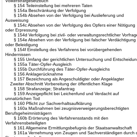
Völkerstrafgesetzbuch
§ 154 Teileinstellung bei mehreren Taten
§ 154a Beschränkung der Verfolgung
§ 154b Absehen von der Verfolgung bei Auslieferung und
Ausweisung
§ 154c Absehen von der Verfolgung des Opfers einer Nötigung
oder Erpressung
§ 154d Verfolgung bei zivil- oder verwaltungsrechtlicher Vorfrag
§ 154e Absehen von der Verfolgung bei falscher Verdächtigung
oder Beleidigung
§ 154f Einstellung des Verfahrens bei vorübergehenden
Hindernissen
§ 155 Umfang der gerichtlichen Untersuchung und Entscheidu
§ 155a Täter-Opfer-Ausgleich
§ 155b Durchführung des Täter-Opfer-Ausgleichs
§ 156 Anklagerücknahme
§ 157 Bezeichnung als Angeschuldigter oder Angeklagter
Zweiter Abschnitt Vorbereitung der öffentlichen Klage
§ 158 Strafanzeige; Strafantrag
§ 159 Anzeigepflicht bei Leichenfund und Verdacht auf
unnatürlichen Tod
§ 160 Pflicht zur Sachverhaltsaufklärung
§ 160a Maßnahmen bei zeugnisverweigerungsberechtigten
Berufsgeheimnisträgern
§ 160b Erörterung des Verfahrensstands mit den
Verfahrensbeteiligten
§ 161 Allgemeine Ermittlungsbefugnis der Staatsanwaltschaft
§ 161a Vernehmung von Zeugen und Sachverständigen durch 