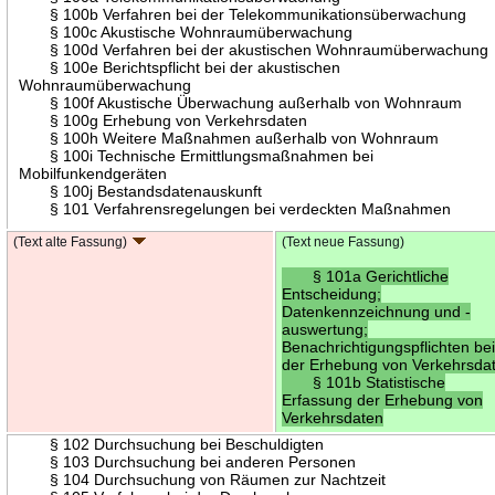
§ 100b Verfahren bei der Telekommunikationsüberwachung
§ 100c Akustische Wohnraumüberwachung
§ 100d Verfahren bei der akustischen Wohnraumüberwachung
§ 100e Berichtspflicht bei der akustischen
Wohnraumüberwachung
§ 100f Akustische Überwachung außerhalb von Wohnraum
§ 100g Erhebung von Verkehrsdaten
§ 100h Weitere Maßnahmen außerhalb von Wohnraum
§ 100i Technische Ermittlungsmaßnahmen bei
Mobilfunkendgeräten
§ 100j Bestandsdatenauskunft
§ 101 Verfahrensregelungen bei verdeckten Maßnahmen
(Text alte Fassung)
(Text neue Fassung)
§ 101a Gerichtliche
Entscheidung;
Datenkennzeichnung und -
auswertung;
Benachrichtigungspflichten be
der Erhebung von Verkehrsda
§ 101b Statistische
Erfassung der Erhebung von
Verkehrsdaten
§ 102 Durchsuchung bei Beschuldigten
§ 103 Durchsuchung bei anderen Personen
§ 104 Durchsuchung von Räumen zur Nachtzeit