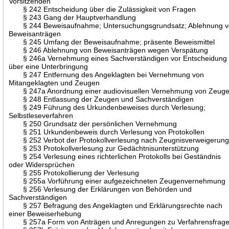
Vorsitzenden
§ 242 Entscheidung über die Zulässigkeit von Fragen
§ 243 Gang der Hauptverhandlung
§ 244 Beweisaufnahme; Untersuchungsgrundsatz; Ablehnung 
Beweisanträgen
§ 245 Umfang der Beweisaufnahme; präsente Beweismittel
§ 246 Ablehnung von Beweisanträgen wegen Verspätung
§ 246a Vernehmung eines Sachverständigen vor Entscheidung
über eine Unterbringung
§ 247 Entfernung des Angeklagten bei Vernehmung von
Mitangeklagten und Zeugen
§ 247a Anordnung einer audiovisuellen Vernehmung von Zeug
§ 248 Entlassung der Zeugen und Sachverständigen
§ 249 Führung des Urkundenbeweises durch Verlesung;
Selbstleseverfahren
§ 250 Grundsatz der persönlichen Vernehmung
§ 251 Urkundenbeweis durch Verlesung von Protokollen
§ 252 Verbot der Protokollverlesung nach Zeugnisverweigerun
§ 253 Protokollverlesung zur Gedächtnisunterstützung
§ 254 Verlesung eines richterlichen Protokolls bei Geständnis
oder Widersprüchen
§ 255 Protokollierung der Verlesung
§ 255a Vorführung einer aufgezeichneten Zeugenvernehmung
§ 256 Verlesung der Erklärungen von Behörden und
Sachverständigen
§ 257 Befragung des Angeklagten und Erklärungsrechte nach
einer Beweiserhebung
§ 257a Form von Anträgen und Anregungen zu Verfahrensfrag