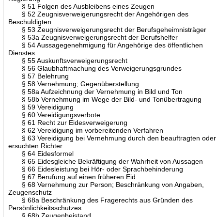
§ 51 Folgen des Ausbleibens eines Zeugen
§ 52 Zeugnisverweigerungsrecht der Angehörigen des
Beschuldigten
§ 53 Zeugnisverweigerungsrecht der Berufsgeheimnisträger
§ 53a Zeugnisverweigerungsrecht der Berufshelfer
§ 54 Aussagegenehmigung für Angehörige des öffentlichen
Dienstes
§ 55 Auskunftsverweigerungsrecht
§ 56 Glaubhaftmachung des Verweigerungsgrundes
§ 57 Belehrung
§ 58 Vernehmung; Gegenüberstellung
§ 58a Aufzeichnung der Vernehmung in Bild und Ton
§ 58b Vernehmung im Wege der Bild- und Tonübertragung
§ 59 Vereidigung
§ 60 Vereidigungsverbote
§ 61 Recht zur Eidesverweigerung
§ 62 Vereidigung im vorbereitenden Verfahren
§ 63 Vereidigung bei Vernehmung durch den beauftragten oder
ersuchten Richter
§ 64 Eidesformel
§ 65 Eidesgleiche Bekräftigung der Wahrheit von Aussagen
§ 66 Eidesleistung bei Hör- oder Sprachbehinderung
§ 67 Berufung auf einen früheren Eid
§ 68 Vernehmung zur Person; Beschränkung von Angaben,
Zeugenschutz
§ 68a Beschränkung des Fragerechts aus Gründen des
Persönlichkeitsschutzes
§ 68b Zeugenbeistand