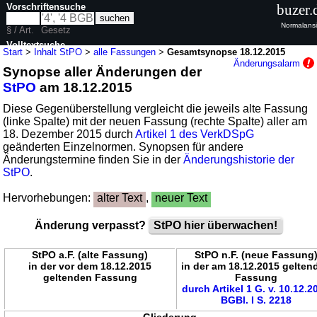
Vorschriftensuche
buzer.
Normalansi
§ / Art.
Gesetz
Volltextsuche
Start
>
Inhalt StPO
>
alle Fassungen
>
Gesamtsynopse 18.12.2015
Änderungsalarm
Synopse aller Änderungen der
nur in StPO
StPO
am 18.12.2015
Diese Gegenüberstellung vergleicht die jeweils alte Fassung
(linke Spalte) mit der neuen Fassung (rechte Spalte) aller am
18. Dezember 2015 durch
Artikel 1 des VerkDSpG
geänderten Einzelnormen. Synopsen für andere
Änderungstermine finden Sie in der
Änderungshistorie der
StPO
.
Hervorhebungen:
alter Text
,
neuer Text
Änderung verpasst?
StPO hier überwachen!
StPO a.F. (alte Fassung)
StPO n.F. (neue Fassung
in der vor dem 18.12.2015
in der am 18.12.2015 gelten
geltenden Fassung
Fassung
durch Artikel 1 G. v. 10.12.2
BGBl. I S. 2218
Gliederung