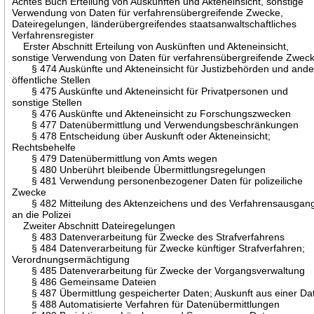
Achtes Buch Erteilung von Auskünften und Akteneinsicht, sonstige
Verwendung von Daten für verfahrensübergreifende Zwecke,
Dateiregelungen, länderübergreifendes staatsanwaltschaftliches
Verfahrensregister
Erster Abschnitt Erteilung von Auskünften und Akteneinsicht,
sonstige Verwendung von Daten für verfahrensübergreifende Zwec
§ 474 Auskünfte und Akteneinsicht für Justizbehörden und ande
öffentliche Stellen
§ 475 Auskünfte und Akteneinsicht für Privatpersonen und
sonstige Stellen
§ 476 Auskünfte und Akteneinsicht zu Forschungszwecken
§ 477 Datenübermittlung und Verwendungsbeschränkungen
§ 478 Entscheidung über Auskunft oder Akteneinsicht;
Rechtsbehelfe
§ 479 Datenübermittlung von Amts wegen
§ 480 Unberührt bleibende Übermittlungsregelungen
§ 481 Verwendung personenbezogener Daten für polizeiliche
Zwecke
§ 482 Mitteilung des Aktenzeichens und des Verfahrensausgan
an die Polizei
Zweiter Abschnitt Dateiregelungen
§ 483 Datenverarbeitung für Zwecke des Strafverfahrens
§ 484 Datenverarbeitung für Zwecke künftiger Strafverfahren;
Verordnungsermächtigung
§ 485 Datenverarbeitung für Zwecke der Vorgangsverwaltung
§ 486 Gemeinsame Dateien
§ 487 Übermittlung gespeicherter Daten; Auskunft aus einer Dat
§ 488 Automatisierte Verfahren für Datenübermittlungen