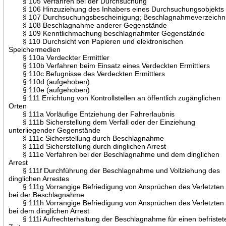
§ 105 Verfahren bei der Durchsuchung
§ 106 Hinzuziehung des Inhabers eines Durchsuchungsobjekts
§ 107 Durchsuchungsbescheinigung; Beschlagnahmeverzeichn
§ 108 Beschlagnahme anderer Gegenstände
§ 109 Kenntlichmachung beschlagnahmter Gegenstände
§ 110 Durchsicht von Papieren und elektronischen
Speichermedien
§ 110a Verdeckter Ermittler
§ 110b Verfahren beim Einsatz eines Verdeckten Ermittlers
§ 110c Befugnisse des Verdeckten Ermittlers
§ 110d (aufgehoben)
§ 110e (aufgehoben)
§ 111 Errichtung von Kontrollstellen an öffentlich zugänglichen
Orten
§ 111a Vorläufige Entziehung der Fahrerlaubnis
§ 111b Sicherstellung dem Verfall oder der Einziehung
unterliegender Gegenstände
§ 111c Sicherstellung durch Beschlagnahme
§ 111d Sicherstellung durch dinglichen Arrest
§ 111e Verfahren bei der Beschlagnahme und dem dinglichen
Arrest
§ 111f Durchführung der Beschlagnahme und Vollziehung des
dinglichen Arrestes
§ 111g Vorrangige Befriedigung von Ansprüchen des Verletzten
bei der Beschlagnahme
§ 111h Vorrangige Befriedigung von Ansprüchen des Verletzten
bei dem dinglichen Arrest
§ 111i Aufrechterhaltung der Beschlagnahme für einen befristet