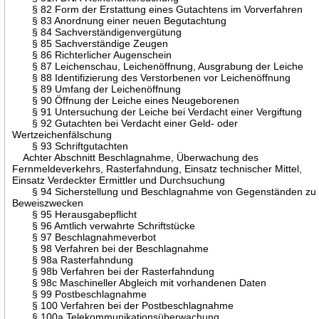
§ 82 Form der Erstattung eines Gutachtens im Vorverfahren
§ 83 Anordnung einer neuen Begutachtung
§ 84 Sachverständigenvergütung
§ 85 Sachverständige Zeugen
§ 86 Richterlicher Augenschein
§ 87 Leichenschau, Leichenöffnung, Ausgrabung der Leiche
§ 88 Identifizierung des Verstorbenen vor Leichenöffnung
§ 89 Umfang der Leichenöffnung
§ 90 Öffnung der Leiche eines Neugeborenen
§ 91 Untersuchung der Leiche bei Verdacht einer Vergiftung
§ 92 Gutachten bei Verdacht einer Geld- oder
Wertzeichenfälschung
§ 93 Schriftgutachten
Achter Abschnitt Beschlagnahme, Überwachung des
Fernmeldeverkehrs, Rasterfahndung, Einsatz technischer Mittel,
Einsatz Verdeckter Ermittler und Durchsuchung
§ 94 Sicherstellung und Beschlagnahme von Gegenständen zu
Beweiszwecken
§ 95 Herausgabepflicht
§ 96 Amtlich verwahrte Schriftstücke
§ 97 Beschlagnahmeverbot
§ 98 Verfahren bei der Beschlagnahme
§ 98a Rasterfahndung
§ 98b Verfahren bei der Rasterfahndung
§ 98c Maschineller Abgleich mit vorhandenen Daten
§ 99 Postbeschlagnahme
§ 100 Verfahren bei der Postbeschlagnahme
§ 100a Telekommunikationsüberwachung