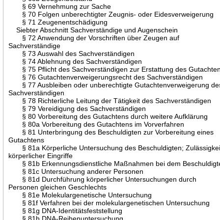
§ 69 Vernehmung zur Sache
§ 70 Folgen unberechtigter Zeugnis- oder Eidesverweigerung
§ 71 Zeugenentschädigung
Siebter Abschnitt Sachverständige und Augenschein
§ 72 Anwendung der Vorschriften über Zeugen auf
Sachverständige
§ 73 Auswahl des Sachverständigen
§ 74 Ablehnung des Sachverständigen
§ 75 Pflicht des Sachverständigen zur Erstattung des Gutachte
§ 76 Gutachtenverweigerungsrecht des Sachverständigen
§ 77 Ausbleiben oder unberechtigte Gutachtenverweigerung de
Sachverständigen
§ 78 Richterliche Leitung der Tätigkeit des Sachverständigen
§ 79 Vereidigung des Sachverständigen
§ 80 Vorbereitung des Gutachtens durch weitere Aufklärung
§ 80a Vorbereitung des Gutachtens im Vorverfahren
§ 81 Unterbringung des Beschuldigten zur Vorbereitung eines
Gutachtens
§ 81a Körperliche Untersuchung des Beschuldigten; Zulässigkei
körperlicher Eingriffe
§ 81b Erkennungsdienstliche Maßnahmen bei dem Beschuldigt
§ 81c Untersuchung anderer Personen
§ 81d Durchführung körperlicher Untersuchungen durch
Personen gleichen Geschlechts
§ 81e Molekulargenetische Untersuchung
§ 81f Verfahren bei der molekulargenetischen Untersuchung
§ 81g DNA-Identitätsfeststellung
§ 81h DNA-Reihenuntersuchung