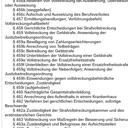
§ 456a Absehen von Vollstreckung bei Auslieferung, Überstellu
oder Ausweisung
§ 456b (weggefallen)
§ 456c Aufschub und Aussetzung des Berufsverbotes
§ 457 Ermittlungshandlungen; Vorführungsbefehl,
Vollstreckungshaftbefehl
§ 458 Gerichtliche Entscheidungen bei Strafvollstreckung
§ 459 Vollstreckung der Geldstrafe; Anwendung der
Justizbeitreibungsordnung
§ 459a Bewilligung von Zahlungserleichterungen
§ 459b Anrechnung von Teilbeträgen
§ 459c Beitreibung der Geldstrafe
§ 459d Unterbleiben der Vollstreckung einer Geldstrafe
§ 459e Vollstreckung der Ersatzfreiheitsstrafe
§ 459f Unterbleiben der Vollstreckung einer Ersatzfreiheitsstraf
§ 459g Vollstreckung der Nebenfolgen; Anwendung der
Justizbeitreibungsordnung
§ 459h Einwendungen gegen vollstreckungsbehördliche
Entscheidungen; Zuständigkeit
§ 459i (aufgehoben)
§ 460 Nachträgliche Gesamtstrafenbildung
§ 461 Anrechnung des Aufenthalts in einem Krankenhaus
§ 462 Verfahren bei gerichtlichen Entscheidungen; sofortige
Beschwerde
§ 462a Zuständigkeit der Strafvollstreckungskammer und des
erstinstanzlichen Gerichts
§ 463 Vollstreckung von Maßregeln der Besserung und Sicheru
§ 463a Zuständigkeit und Befugnisse der Aufsichtsstellen