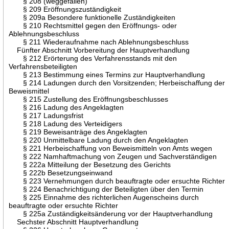
§ 208 (weggefallen)
§ 209 Eröffnungszuständigkeit
§ 209a Besondere funktionelle Zuständigkeiten
§ 210 Rechtsmittel gegen den Eröffnungs- oder
Ablehnungsbeschluss
§ 211 Wiederaufnahme nach Ablehnungsbeschluss
Fünfter Abschnitt Vorbereitung der Hauptverhandlung
§ 212 Erörterung des Verfahrensstands mit den
Verfahrensbeteiligten
§ 213 Bestimmung eines Termins zur Hauptverhandlung
§ 214 Ladungen durch den Vorsitzenden; Herbeischaffung der
Beweismittel
§ 215 Zustellung des Eröffnungsbeschlusses
§ 216 Ladung des Angeklagten
§ 217 Ladungsfrist
§ 218 Ladung des Verteidigers
§ 219 Beweisanträge des Angeklagten
§ 220 Unmittelbare Ladung durch den Angeklagten
§ 221 Herbeischaffung von Beweismitteln von Amts wegen
§ 222 Namhaftmachung von Zeugen und Sachverständigen
§ 222a Mitteilung der Besetzung des Gerichts
§ 222b Besetzungseinwand
§ 223 Vernehmungen durch beauftragte oder ersuchte Richter
§ 224 Benachrichtigung der Beteiligten über den Termin
§ 225 Einnahme des richterlichen Augenscheins durch
beauftragte oder ersuchte Richter
§ 225a Zuständigkeitsänderung vor der Hauptverhandlung
Sechster Abschnitt Hauptverhandlung