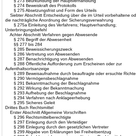
§ 273 Beurkundung der Hauptverhandlung
§ 274 Beweiskraft des Protokolls
§ 275 Absetzungsfrist und Form des Urteils
Siebter Abschnitt Entscheidung über die im Urteil vorbehaltene o
die nachträgliche Anordnung der Sicherungsverwahrung
§ 275a Einleitung des Verfahrens; Hauptverhandlung;
Unterbringungsbefehl
Achter Abschnitt Verfahren gegen Abwesende
§ 276 Begriff der Abwesenheit
§§ 277 bis 284
§ 285 Beweissicherungszweck
§ 286 Vertretung von Abwesenden
§ 287 Benachrichtigung von Abwesenden
§ 288 Öffentliche Aufforderung zum Erscheinen oder zur
Aufenthaltsortsanzeige
§ 289 Beweisaufnahme durch beauftragte oder ersuchte Richte
§ 290 Vermögensbeschlagnahme
§ 291 Bekanntmachung der Beschlagnahme
§ 292 Wirkung der Bekanntmachung
§ 293 Aufhebung der Beschlagnahme
§ 294 Verfahren nach Anklageerhebung
§ 295 Sicheres Geleit
Drittes Buch Rechtsmittel
Erster Abschnitt Allgemeine Vorschriften
§ 296 Rechtsmittelberechtigte
§ 297 Einlegung durch den Verteidiger
§ 298 Einlegung durch den gesetzlichen Vertreter
§ 299 Abgabe von Erklärungen bei Freiheitsentzug