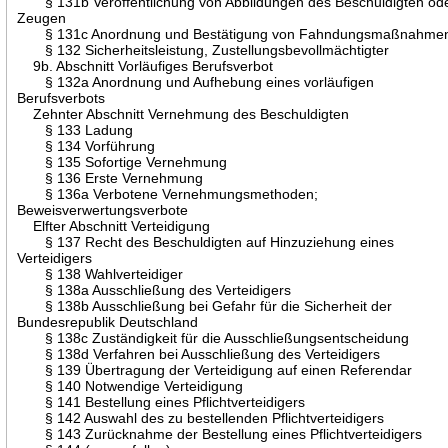
§ 131b Veröffentlichung von Abbildungen des Beschuldigten od
Zeugen
§ 131c Anordnung und Bestätigung von Fahndungsmaßnahme
§ 132 Sicherheitsleistung, Zustellungsbevollmächtigter
9b. Abschnitt Vorläufiges Berufsverbot
§ 132a Anordnung und Aufhebung eines vorläufigen
Berufsverbots
Zehnter Abschnitt Vernehmung des Beschuldigten
§ 133 Ladung
§ 134 Vorführung
§ 135 Sofortige Vernehmung
§ 136 Erste Vernehmung
§ 136a Verbotene Vernehmungsmethoden;
Beweisverwertungsverbote
Elfter Abschnitt Verteidigung
§ 137 Recht des Beschuldigten auf Hinzuziehung eines
Verteidigers
§ 138 Wahlverteidiger
§ 138a Ausschließung des Verteidigers
§ 138b Ausschließung bei Gefahr für die Sicherheit der
Bundesrepublik Deutschland
§ 138c Zuständigkeit für die Ausschließungsentscheidung
§ 138d Verfahren bei Ausschließung des Verteidigers
§ 139 Übertragung der Verteidigung auf einen Referendar
§ 140 Notwendige Verteidigung
§ 141 Bestellung eines Pflichtverteidigers
§ 142 Auswahl des zu bestellenden Pflichtverteidigers
§ 143 Zurücknahme der Bestellung eines Pflichtverteidigers