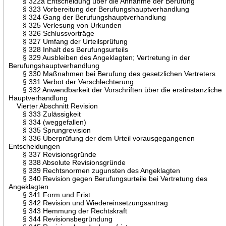
§ 322a Entscheidung über die Annahme der Berufung
§ 323 Vorbereitung der Berufungshauptverhandlung
§ 324 Gang der Berufungshauptverhandlung
§ 325 Verlesung von Urkunden
§ 326 Schlussvorträge
§ 327 Umfang der Urteilsprüfung
§ 328 Inhalt des Berufungsurteils
§ 329 Ausbleiben des Angeklagten; Vertretung in der
Berufungshauptverhandlung
§ 330 Maßnahmen bei Berufung des gesetzlichen Vertreters
§ 331 Verbot der Verschlechterung
§ 332 Anwendbarkeit der Vorschriften über die erstinstanzliche
Hauptverhandlung
Vierter Abschnitt Revision
§ 333 Zulässigkeit
§ 334 (weggefallen)
§ 335 Sprungrevision
§ 336 Überprüfung der dem Urteil vorausgegangenen
Entscheidungen
§ 337 Revisionsgründe
§ 338 Absolute Revisionsgründe
§ 339 Rechtsnormen zugunsten des Angeklagten
§ 340 Revision gegen Berufungsurteile bei Vertretung des
Angeklagten
§ 341 Form und Frist
§ 342 Revision und Wiedereinsetzungsantrag
§ 343 Hemmung der Rechtskraft
§ 344 Revisionsbegründung