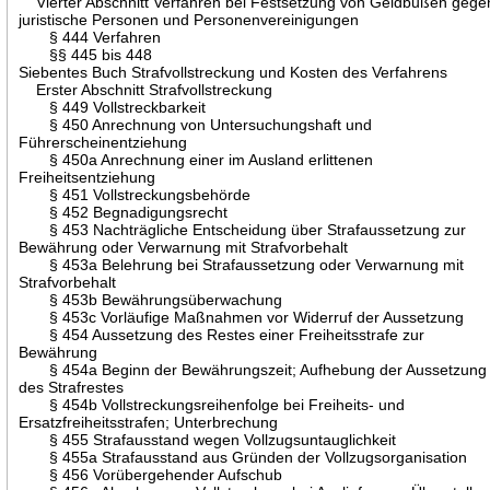
Vierter Abschnitt Verfahren bei Festsetzung von Geldbußen gege
juristische Personen und Personenvereinigungen
§ 444 Verfahren
§§ 445 bis 448
Siebentes Buch Strafvollstreckung und Kosten des Verfahrens
Erster Abschnitt Strafvollstreckung
§ 449 Vollstreckbarkeit
§ 450 Anrechnung von Untersuchungshaft und
Führerscheinentziehung
§ 450a Anrechnung einer im Ausland erlittenen
Freiheitsentziehung
§ 451 Vollstreckungsbehörde
§ 452 Begnadigungsrecht
§ 453 Nachträgliche Entscheidung über Strafaussetzung zur
Bewährung oder Verwarnung mit Strafvorbehalt
§ 453a Belehrung bei Strafaussetzung oder Verwarnung mit
Strafvorbehalt
§ 453b Bewährungsüberwachung
§ 453c Vorläufige Maßnahmen vor Widerruf der Aussetzung
§ 454 Aussetzung des Restes einer Freiheitsstrafe zur
Bewährung
§ 454a Beginn der Bewährungszeit; Aufhebung der Aussetzung
des Strafrestes
§ 454b Vollstreckungsreihenfolge bei Freiheits- und
Ersatzfreiheitsstrafen; Unterbrechung
§ 455 Strafausstand wegen Vollzugsuntauglichkeit
§ 455a Strafausstand aus Gründen der Vollzugsorganisation
§ 456 Vorübergehender Aufschub