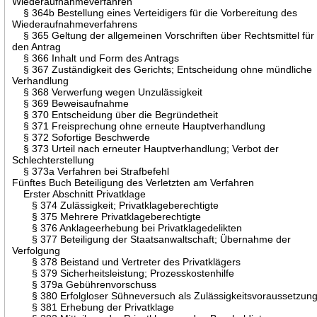
Wiederaufnahmeverfahren
§ 364b Bestellung eines Verteidigers für die Vorbereitung des
Wiederaufnahmeverfahrens
§ 365 Geltung der allgemeinen Vorschriften über Rechtsmittel für
den Antrag
§ 366 Inhalt und Form des Antrags
§ 367 Zuständigkeit des Gerichts; Entscheidung ohne mündliche
Verhandlung
§ 368 Verwerfung wegen Unzulässigkeit
§ 369 Beweisaufnahme
§ 370 Entscheidung über die Begründetheit
§ 371 Freisprechung ohne erneute Hauptverhandlung
§ 372 Sofortige Beschwerde
§ 373 Urteil nach erneuter Hauptverhandlung; Verbot der
Schlechterstellung
§ 373a Verfahren bei Strafbefehl
Fünftes Buch Beteiligung des Verletzten am Verfahren
Erster Abschnitt Privatklage
§ 374 Zulässigkeit; Privatklageberechtigte
§ 375 Mehrere Privatklageberechtigte
§ 376 Anklageerhebung bei Privatklagedelikten
§ 377 Beteiligung der Staatsanwaltschaft; Übernahme der
Verfolgung
§ 378 Beistand und Vertreter des Privatklägers
§ 379 Sicherheitsleistung; Prozesskostenhilfe
§ 379a Gebührenvorschuss
§ 380 Erfolgloser Sühneversuch als Zulässigkeitsvoraussetzun
§ 381 Erhebung der Privatklage