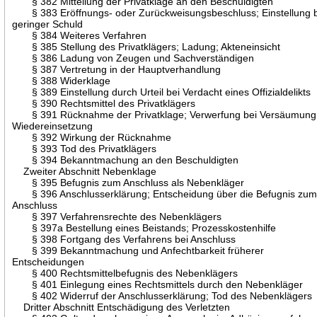
§ 382 Mitteilung der Privatklage an den Beschuldigten
§ 383 Eröffnungs- oder Zurückweisungsbeschluss; Einstellung 
geringer Schuld
§ 384 Weiteres Verfahren
§ 385 Stellung des Privatklägers; Ladung; Akteneinsicht
§ 386 Ladung von Zeugen und Sachverständigen
§ 387 Vertretung in der Hauptverhandlung
§ 388 Widerklage
§ 389 Einstellung durch Urteil bei Verdacht eines Offizialdelikts
§ 390 Rechtsmittel des Privatklägers
§ 391 Rücknahme der Privatklage; Verwerfung bei Versäumung
Wiedereinsetzung
§ 392 Wirkung der Rücknahme
§ 393 Tod des Privatklägers
§ 394 Bekanntmachung an den Beschuldigten
Zweiter Abschnitt Nebenklage
§ 395 Befugnis zum Anschluss als Nebenkläger
§ 396 Anschlusserklärung; Entscheidung über die Befugnis zu
Anschluss
§ 397 Verfahrensrechte des Nebenklägers
§ 397a Bestellung eines Beistands; Prozesskostenhilfe
§ 398 Fortgang des Verfahrens bei Anschluss
§ 399 Bekanntmachung und Anfechtbarkeit früherer
Entscheidungen
§ 400 Rechtsmittelbefugnis des Nebenklägers
§ 401 Einlegung eines Rechtsmittels durch den Nebenkläger
§ 402 Widerruf der Anschlusserklärung; Tod des Nebenklägers
Dritter Abschnitt Entschädigung des Verletzten