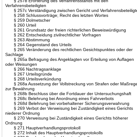
§ 257b Erörterung des Verfahrensstands mit den
Verfahrensbeteiligten
§ 257c Verständigung zwischen Gericht und Verfahrensbeteiligt
§ 258 Schlussvorträge; Recht des letzten Wortes
§ 259 Dolmetscher
§ 260 Urteil
§ 261 Grundsatz der freien richterlichen Beweiswürdigung
§ 262 Entscheidung zivilrechtlicher Vorfragen
§ 263 Abstimmung
§ 264 Gegenstand des Urteils
§ 265 Veränderung des rechtlichen Gesichtspunktes oder der
Sachlage
§ 265a Befragung des Angeklagten vor Erteilung von Auflagen
oder Weisungen
§ 266 Nachtragsanklage
§ 267 Urteilsgründe
§ 268 Urteilsverkündung
§ 268a Aussetzung der Vollstreckung von Strafen oder Maßreg
zur Bewährung
§ 268b Beschluss über die Fortdauer der Untersuchungshaft
§ 268c Belehrung bei Anordnung eines Fahrverbots
§ 268d Belehrung bei vorbehaltener Sicherungsverwahrung
§ 269 Verbot der Verweisung bei Zuständigkeit eines Gerichts
niederer Ordnung
§ 270 Verweisung bei Zuständigkeit eines Gerichts höherer
Ordnung
§ 271 Hauptverhandlungsprotokoll
§ 272 Inhalt des Hauptverhandlungsprotokolls