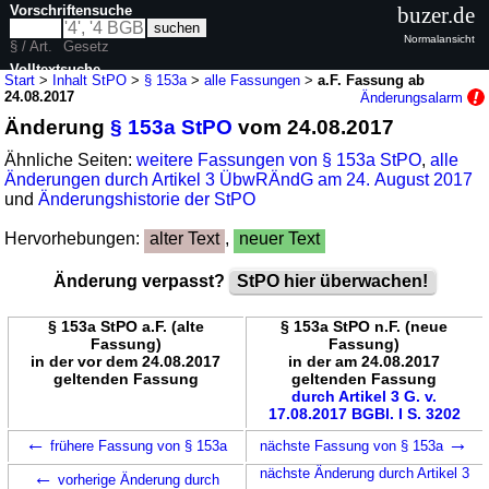
Vorschriftensuche
buzer.de
Normalansicht
§ / Art.
Gesetz
Volltextsuche
Start
>
Inhalt StPO
>
§ 153a
>
alle Fassungen
>
a.F. Fassung ab
24.08.2017
Änderungsalarm
nur in StPO
Änderung
§ 153a StPO
vom 24.08.2017
Ähnliche Seiten:
weitere Fassungen von § 153a StPO
,
alle
Änderungen durch Artikel 3 ÜbwRÄndG am 24. August 2017
und
Änderungshistorie der StPO
Hervorhebungen:
alter Text
,
neuer Text
Änderung verpasst?
StPO hier überwachen!
§ 153a StPO a.F. (alte
§ 153a StPO n.F. (neue
Fassung)
Fassung)
in der vor dem 24.08.2017
in der am 24.08.2017
geltenden Fassung
geltenden Fassung
durch Artikel 3 G. v.
17.08.2017 BGBl. I S. 3202
←
→
frühere Fassung von § 153a
nächste Fassung von § 153a
←
nächste Änderung durch Artikel 3
vorherige Änderung durch