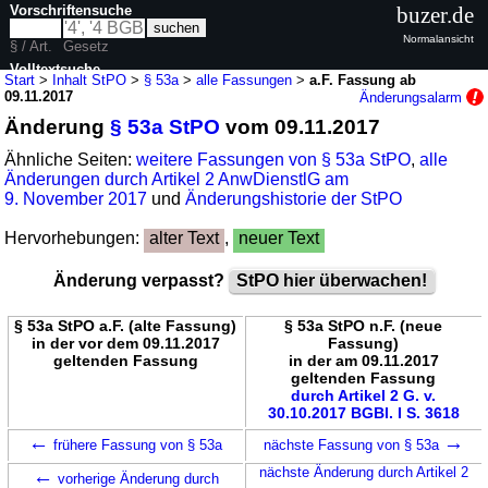
Vorschriftensuche
buzer.de
Normalansicht
§ / Art.
Gesetz
Volltextsuche
Start
>
Inhalt StPO
>
§ 53a
>
alle Fassungen
>
a.F. Fassung ab
09.11.2017
Änderungsalarm
nur in StPO
Änderung
§ 53a StPO
vom 09.11.2017
Ähnliche Seiten:
weitere Fassungen von § 53a StPO
,
alle
Änderungen durch Artikel 2 AnwDienstlG am
9. November 2017
und
Änderungshistorie der StPO
Hervorhebungen:
alter Text
,
neuer Text
Änderung verpasst?
StPO hier überwachen!
§ 53a StPO a.F. (alte Fassung)
§ 53a StPO n.F. (neue
in der vor dem 09.11.2017
Fassung)
geltenden Fassung
in der am 09.11.2017
geltenden Fassung
durch Artikel 2 G. v.
30.10.2017 BGBl. I S. 3618
←
→
frühere Fassung von § 53a
nächste Fassung von § 53a
←
nächste Änderung durch Artikel 2
vorherige Änderung durch