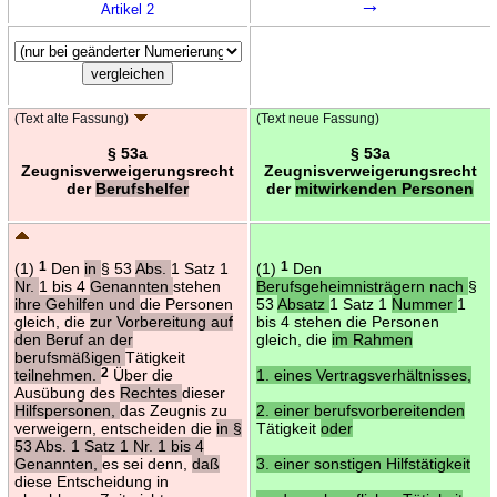
→
Artikel 2
(Text alte Fassung)
(Text neue Fassung)
§ 53a
§ 53a
Zeugnisverweigerungsrecht
Zeugnisverweigerungsrecht
der
Berufshelfer
der
mitwirkenden Personen
(1)
1
Den
in
§ 53
Abs.
1 Satz 1
(1)
1
Den
Nr.
1 bis 4
Genannten
stehen
Berufsgeheimnisträgern nach
§
ihre Gehilfen und
die Personen
53
Absatz
1 Satz 1
Nummer
1
gleich, die
zur Vorbereitung auf
bis 4 stehen die Personen
den Beruf an der
gleich, die
im Rahmen
berufsmäßigen
Tätigkeit
teilnehmen.
2
Über die
1. eines Vertragsverhältnisses,
Ausübung des
Rechtes
dieser
Hilfspersonen,
das Zeugnis zu
2. einer berufsvorbereitenden
verweigern, entscheiden die
in §
Tätigkeit
oder
53 Abs. 1 Satz 1 Nr. 1 bis 4
Genannten,
es sei denn,
daß
3. einer sonstigen Hilfstätigkeit
diese Entscheidung in