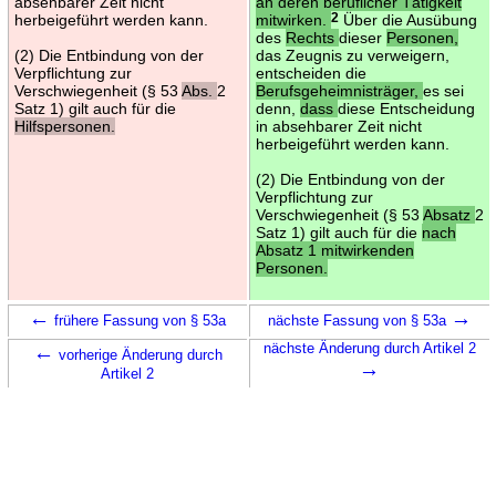
absehbarer Zeit nicht
an deren beruflicher Tätigkeit
herbeigeführt werden kann.
mitwirken.
2
Über die Ausübung
des
Rechts
dieser
Personen,
(2) Die Entbindung von der
das Zeugnis zu verweigern,
Verpflichtung zur
entscheiden die
Verschwiegenheit (§ 53
Abs.
2
Berufsgeheimnisträger,
es sei
Satz 1) gilt auch für die
denn,
dass
diese Entscheidung
Hilfspersonen.
in absehbarer Zeit nicht
herbeigeführt werden kann.
(2) Die Entbindung von der
Verpflichtung zur
Verschwiegenheit (§ 53
Absatz
2
Satz 1) gilt auch für die
nach
Absatz 1 mitwirkenden
Personen.
←
→
frühere Fassung von § 53a
nächste Fassung von § 53a
←
nächste Änderung durch Artikel 2
vorherige Änderung durch
→
Artikel 2