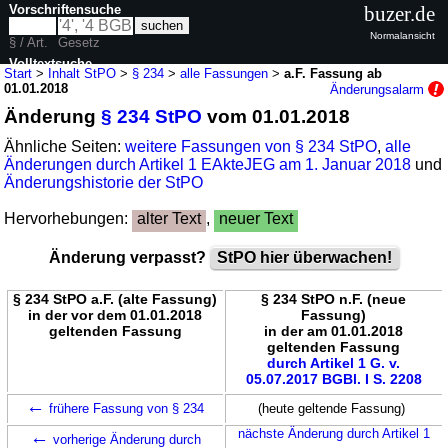
Vorschriftensuche
buzer.de
Normalansicht
§ / Art.
Gesetz
Volltextsuche
Start
>
Inhalt StPO
>
§ 234
>
alle Fassungen
>
a.F. Fassung ab
01.01.2018
Änderungsalarm
nur in StPO
Änderung
§ 234 StPO
vom 01.01.2018
Ähnliche Seiten:
weitere Fassungen von § 234 StPO
,
alle
Änderungen durch Artikel 1 EAkteJEG am 1. Januar 2018
und
Änderungshistorie der StPO
Hervorhebungen:
alter Text
,
neuer Text
Änderung verpasst?
StPO hier überwachen!
§ 234 StPO a.F. (alte Fassung)
§ 234 StPO n.F. (neue
in der vor dem 01.01.2018
Fassung)
geltenden Fassung
in der am 01.01.2018
geltenden Fassung
durch Artikel 1 G. v.
05.07.2017 BGBl. I S. 2208
←
frühere Fassung von § 234
(heute geltende Fassung)
←
nächste Änderung durch Artikel 1
vorherige Änderung durch