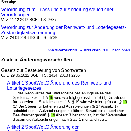
Sonstige
Verordnung zum Erlass und zur Änderung steuerlicher
Verordnungen
V. v. 11.12.2012 BGBl. I S. 2637
Verordnung zur Änderung der Rennwett- und Lotteriegesetz-
Zuständigkeitsverordnung
V. v. 24.09.2013 BGBl. I S. 3709
Inhaltsverzeichnis
|
Ausdrucken/PDF
|
nach oben
Zitate in Änderungsvorschriften
Gesetz zur Besteuerung von Sportwetten
G. v. 29.06.2012 BGBl. I S. 1424, 2013 I 2236
Artikel 1 SportWettG Änderung des Rennwett- und
Lotteriegesetzes
... des Nennwertes der Wettscheine beziehungsweise des
Spieleinsatzes." 8. §
19
wird wie folgt gefasst: „§ 19 (1) Die Steuer
für Lotterien ... Spieleinsatzes." 8. § 19 wird wie folgt gefasst: „§
19
(1) Die Steuer für Lotterien und Ausspielungen (§ 17 Absatz 1)
schuldet der ... Aufzeichnungen zu führen. Soweit ein steuerlicher
Beauftragter gemäß §
19
Absatz 3 benannt ist, hat der Veranstalter
diesem die Aufzeichnungen nach Satz 1 monatlich zu ...
Artikel 2 SportWettG Änderung der