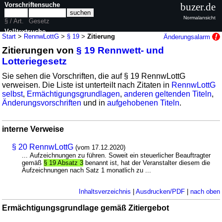
Vorschriftensuche
buzer.de
Normalansicht
§ / Art.
Gesetz
Volltextsuche
Start
>
RennwLottG
>
§ 19
>
Zitierung
Änderungsalarm
Zitierungen von
§ 19 Rennwett- und
nur in RennwLottG
Lotteriegesetz
Sie sehen die Vorschriften, die auf § 19 RennwLottG
verweisen. Die Liste ist unterteilt nach Zitaten in
RennwLottG
selbst
,
Ermächtigungsgrundlagen
,
anderen geltenden Titeln
,
Änderungsvorschriften
und in
aufgehobenen Titeln
.
interne Verweise
§ 20 RennwLottG
(vom 17.12.2020)
... Aufzeichnungen zu führen. Soweit ein steuerlicher Beauftragter
gemäß
§ 19 Absatz 3
benannt ist, hat der Veranstalter diesem die
Aufzeichnungen nach Satz 1 monatlich zu ...
Inhaltsverzeichnis
|
Ausdrucken/PDF
|
nach oben
Ermächtigungsgrundlage gemäß Zitiergebot