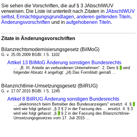
Sie sehen die Vorschriften, die auf § 3 JAbschlWUV
verweisen. Die Liste ist unterteilt nach Zitaten in
JAbschlWUV
selbst
,
Ermächtigungsgrundlagen
,
anderen geltenden Titeln
,
Änderungsvorschriften
und in
aufgehobenen Titeln
.
Zitate in Änderungsvorschriften
Bilanzrechtsmodernisierungsgesetz (BilMoG)
G. v. 25.05.2009 BGBl. I S. 1102
Artikel 13 BilMoG Änderung sonstigen Bundesrechts
... „B. III. Anteile an verbundenen Unternehmen". 2. Dem §
3
wird
folgender Absatz 4 angefügt: „(4) Das Formblatt gemäß ...
Bilanzrichtlinie-Umsetzungsgesetz (BilRUG)
G. v. 17.07.2015 BGBl. I S. 1245
Artikel 8 BilRUG Änderung sonstigen Bundesrechts
... „elektronisch beim Betreiber des Bundesanzeigers" ersetzt. 4. §
3
wird wie folgt gefasst: „§ 3 § 2 in der Fassung des ... ersetzt. 4. § 3
wird wie folgt gefasst: „§
3
§ 2 in der Fassung des Bilanzrichtlinie-
Umsetzungsgesetzes vom 17. Juli 2015 ...