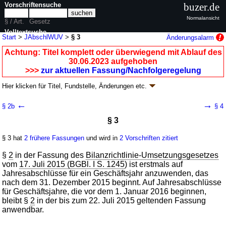
Vorschriftensuche
buzer.de
Normalansicht
§ / Art.
Gesetz
Volltextsuche
Start
>
JAbschlWUV
>
§ 3
Änderungsalarm
nur in JAbschlWUV
Achtung: Titel komplett oder überwiegend mit Ablauf des
30.06.2023 aufgehoben
>>>
zur aktuellen Fassung/Nachfolgeregelung
Hier klicken für
Titel, Fundstelle, Änderungen
etc.
§ 3 - Verordnung über Formblätter für die
←
→
§ 2b
§ 4
Gliederung des Jahresabschlusses von
§ 3
Wohnungsunternehmen (JAbschlWUV
k.a.Abk.
)
V. v. 22.09.1970
BGBl. I S. 1334
; aufgehoben durch
§ 7
V. v. 14.06.2023
§ 3 hat
2 frühere Fassungen
und wird in
2 Vorschriften zitiert
BGBl. 2023 I Nr. 152
Geltung ab 26.09.1970; FNA: 4141-13
Gliederung des Jahresabschlusses
§
2
in der Fassung des
Bilanzrichtlinie-Umsetzungsgesetzes
6 weitere Fassungen
|
wird in 7 Vorschriften zitiert
vom
17. Juli 2015 (BGBl. I S. 1245
) ist erstmals auf
Jahresabschlüsse für ein Geschäftsjahr anzuwenden, das
nach dem 31. Dezember 2015 beginnt. Auf Jahresabschlüsse
für Geschäftsjahre, die vor dem 1. Januar 2016 beginnen,
bleibt §
2
in der bis zum 22. Juli 2015 geltenden Fassung
anwendbar.