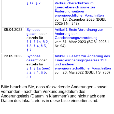
§ 1a
,
§ 7
Verbraucherschutzes im
Energiebereich sowie zur
Änderung weiterer
energierechtlicher Vorschriften
vom 18. Dezember 2025 (BGBl.
2025 I Nr. 347)
05.04.2023
Synopse
Artikel 1 Erste Verordnung zur
gesamt
oder
Änderung der
einzeln für
Gassicherungsverordnung
§ 1
,
§ 1a
,
§ 2
,
vom 31. März 2023 (BGBl. 2023 I
§ 3
,
§ 4
,
§ 5
,
Nr. 94)
§ 7
23.05.2022
Synopse
Artikel 3 Gesetz zur Änderung des
gesamt
oder
Energiesicherungsgesetzes 1975
einzeln für
und anderer
§ 1
,
§ 1a (neu)
,
energiewirtschaftlicher Vorschriften
§ 2
,
§ 4
,
§ 5
,
vom 20. Mai 2022 (BGBl. I S. 730)
§ 7
Bitte beachten Sie, dass rückwirkende Änderungen - soweit
vorhanden - nach dem Verkündungsdatum des
Änderungstitels (Datum in Klammern) und nicht nach dem
Datum des Inkrafttretens in diese Liste einsortiert sind.