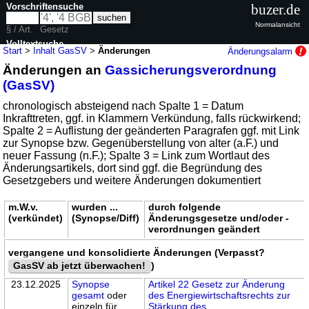
Vorschriftensuche
buzer.de
Normalansicht
§ / Art.
Gesetz
Volltextsuche
Start
>
Inhalt GasSV
>
Änderungen
Änderungsalarm
Änderungen an
Gassicherungsverordnung
nur in GasSV
(GasSV)
chronologisch absteigend nach Spalte 1 = Datum
Inkrafttreten, ggf. in Klammern Verkündung, falls rückwirkend;
Spalte 2 = Auflistung der geänderten Paragrafen ggf. mit Link
zur Synopse bzw. Gegenüberstellung von alter (a.F.) und
neuer Fassung (n.F.); Spalte 3 = Link zum Wortlaut des
Änderungsartikels, dort sind ggf. die Begründung des
Gesetzgebers und weitere Änderungen dokumentiert
m.W.v.
wurden ...
durch folgende
(verkündet)
(Synopse/Diff)
Änderungsgesetze und/oder -
verordnungen geändert
vergangene und konsolidierte Änderungen (Verpasst?
GasSV ab jetzt überwachen!
)
23.12.2025
Synopse
Artikel 22 Gesetz zur Änderung
gesamt
oder
des Energiewirtschaftsrechts zur
einzeln für
Stärkung des