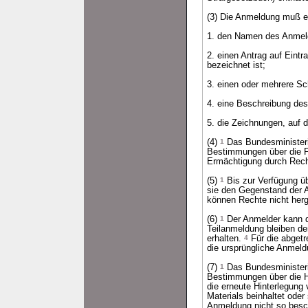
(3) Die Anmeldung muß e
1. den Namen des Anmel
2. einen Antrag auf Ein
bezeichnet ist;
3. einen oder mehrere Sc
4. eine Beschreibung d
5. die Zeichnungen, auf 
(4)
1
Das Bundesministeri
Bestimmungen über die F
Ermächtigung durch Rech
(5)
1
Bis zur Verfügung ü
sie den Gegenstand der 
können Rechte nicht herg
(6)
1
Der Anmelder kann d
Teilanmeldung bleiben de
erhalten.
4
Für die abgetre
die ursprüngliche Anmeld
(7)
1
Das Bundesministeri
Bestimmungen über die H
die erneute Hinterlegung
Materials beinhaltet oder 
Anmeldung nicht so besc