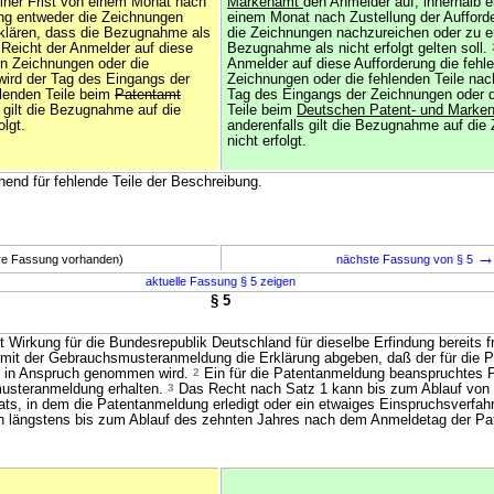
einer Frist von einem Monat nach
Markenamt
den Anmelder auf, innerhalb e
ung entweder die Zeichnungen
einem Monat nach Zustellung der Aufford
klären, dass die Bezugnahme als
die Zeichnungen nachzureichen oder zu er
Reicht der Anmelder auf diese
Bezugnahme als nicht erfolgt gelten soll.
en Zeichnungen oder die
Anmelder auf diese Aufforderung die fehl
 wird der Tag des Eingangs der
Zeichnungen oder die fehlenden Teile nach
lenden Teile beim
Patentamt
Tag des Eingangs der Zeichnungen oder d
 gilt die Bezugnahme auf die
Teile beim
Deutschen Patent- und Marke
olgt.
anderenfalls gilt die Bezugnahme auf die
nicht erfolgt.
chend für fehlende Teile der Beschreibung.
ere Fassung vorhanden)
nächste Fassung von § 5
aktuelle Fassung § 5 zeigen
§ 5
 Wirkung für die Bundesrepublik Deutschland für dieselbe Erfindung bereits f
 mit der Gebrauchsmusteranmeldung die Erklärung abgeben, daß der für die 
 in Anspruch genommen wird.
2
Ein für die Patentanmeldung beanspruchtes Pr
musteranmeldung erhalten.
3
Das Recht nach Satz 1 kann bis zum Ablauf von
s, in dem die Patentanmeldung erledigt oder ein etwaiges Einspruchsverfah
ch längstens bis zum Ablauf des zehnten Jahres nach dem Anmeldetag der P