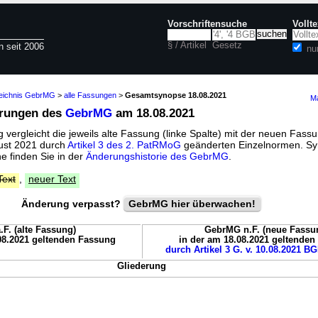
Vorschriftensuche
Vollt
§ / Artikel
Gesetz
n seit 2006
nu
zeichnis GebrMG
>
alle Fassungen
>
Gesamtsynopse 18.08.2021
Ma
erungen des
GebrMG
am 18.08.2021
vergleicht die jeweils alte Fassung (linke Spalte) mit der neuen Fassu
gust 2021 durch
Artikel 3 des 2. PatRMoG
geänderten Einzelnormen. Sy
 finden Sie in der
Änderungshistorie des GebrMG
.
Text
,
neuer Text
Änderung verpasst?
GebrMG hier überwachen!
F. (alte Fassung)
GebrMG n.F. (neue Fassu
08.2021 geltenden Fassung
in der am 18.08.2021 geltende
durch Artikel 3 G. v. 10.08.2021 BG
Gliederung