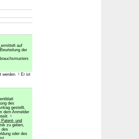
t
ermittelt auf
 Beurteilung der
brauchsmusters
lt werden.
2
Er ist
entblatt
agung des
ntrag gestellt,
em dem Anmelder
teilt.
3
 Patent- und
nik zu geben,
t des
ldung oder des
st.