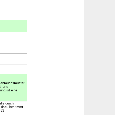
 Gebrauchsmuster
t- und
ung ist eine
lle durch
t dazu bestimmt
 93