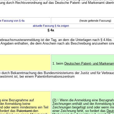
ung durch Rechtsverordnung auf das Deutsche Patent- und Markenamt übert
e Fassung von § 4a
(heute geltende Fassung)
aktuelle Fassung § 4a zeigen
§ 4a
ebrauchsmusteranmeldung ist der Tag, an dem die Unterlagen nach § 4 Abs. 
ls Angaben enthalten, die dem Anschein nach als Beschreibung anzusehen sin
1. beim
Deutschen Patent- und Markena
le durch Bekanntmachung des Bundesministeriums der Justiz und für Verbrau
estimmt ist, bei einem Patentinformationszentrum
 eine Bezugnahme auf
(2)
1
Wenn die Anmeldung eine Bezugnah
 der Anmeldung keine
Zeichnungen enthält und der Anmeldung 
nd oder wenn mindestens ein Teil
Zeichnungen beigefügt sind oder wenn min
 fordert das
Patentamt
den
einer Zeichnung fehlt, so fordert das
Deut