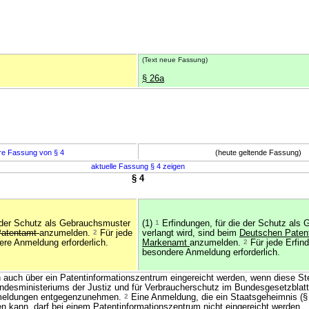
(Text neue Fassung)
§ 26a
re Fassung von § 4
(heute geltende Fassung)
aktuelle Fassung § 4 zeigen
§ 4
 der Schutz als Gebrauchsmuster
(1)
1
Erfindungen, für die der Schutz als
Patentamt
anzumelden.
2
Für jede
verlangt wird, sind beim
Deutschen Paten
ere Anmeldung erforderlich.
Markenamt
anzumelden.
2
Für jede Erfind
besondere Anmeldung erforderlich.
auch über ein Patentinformationszentrum eingereicht werden, wenn diese Ste
esministeriums der Justiz und für Verbraucherschutz im Bundesgesetzblat
meldungen entgegenzunehmen.
2
Eine Anmeldung, die ein Staatsgeheimnis (§
en kann, darf bei einem Patentinformationszentrum nicht eingereicht werden.