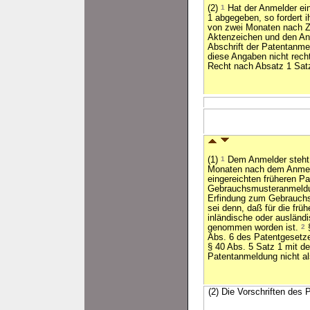
(2)
1
Hat der Anmelder ei
1 abgegeben, so fordert 
von zwei Monaten nach Zu
Aktenzeichen und den An
Abschrift der Patentanme
diese Angaben nicht rech
Recht nach Absatz 1 Satz
(1)
1
Dem Anmelder steht i
Monaten nach dem Anmel
eingereichten früheren Pa
Gebrauchsmusteranmeldun
Erfindung zum Gebrauchsm
sei denn, daß für die fr
inländische oder ausländi
genommen worden ist.
2
§
Abs. 6 des Patentgesetz
§ 40 Abs. 5 Satz 1 mit d
Patentanmeldung nicht a
(2) Die Vorschriften des