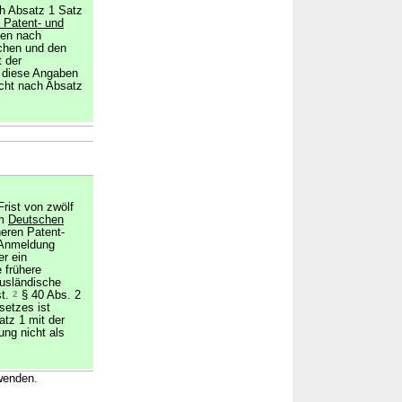
h Absatz 1 Satz
 Patent- und
ten nach
ichen und den
 der
diese Angaben
echt nach Absatz
rist von zwölf
im
Deutschen
heren Patent-
 Anmeldung
r ein
e frühere
usländische
st.
2
§ 40 Abs. 2
setzes ist
tz 1 mit der
ng nicht als
uwenden.