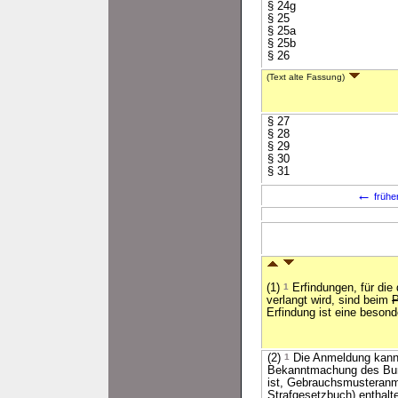
§ 24g
§ 25
§ 25a
§ 25b
§ 26
(Text alte Fassung)
§ 27
§ 28
§ 29
§ 30
§ 31
←
frühe
(1)
1
Erfindungen, für die
verlangt wird, sind beim
Erfindung ist eine besond
(2)
1
Die Anmeldung kann 
Bekanntmachung des Bund
ist, Gebrauchsmusteran
Strafgesetzbuch) enthalt