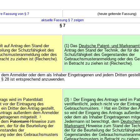
re Fassung von § 7
(heute geltende Fassung)
aktuelle Fassung § 7 zeigen
§ 7
elt auf Antrag den Stand der
(1) Das
Deutsche Patent- und Markenam
teilung der Schutzfähigkeit des
Antrag den Stand der Technik, der für die
uchsmusteranmeldung oder des
Schutzfähigkeit des Gegenstandes der
acht zu ziehen ist (Recherche).
Gebrauchsmusteranmeldung oder des Ge
in Betracht zu ziehen ist (Recherche).
 dem Anmelder oder dem als Inhaber Eingetragenen und jedem Dritten gestel
§ 28 ist entsprechend anzuwenden.
ags wird im Patentblatt
(3)
1
Der Eingang des Antrags wird im Pat
ht vor der Eintragung des
veröffentlicht, jedoch nicht vor der Eintr
ein Dritter den Antrag gestellt,
Gebrauchsmusters.
2
Hat ein Dritter den A
 Antrags außerdem dem Anmelder
so wird der Eingang des Antrags außerd
getragenen mitgeteilt.
3
oder dem als Inhaber Eingetragenen mitge
t, dem
Patentamt
Hinweise zum
Jedermann ist berechtigt, dem
Deutschen
n, der für die Beurteilung der
Markenamt
Hinweise zum Stand der Tech
enstandes der
der für die Beurteilung der Schutzfähigkei
ng oder des Gebrauchsmusters
Gegenstandes der Gebrauchsmusteranme
Gebrauchsmusters in Betracht zu ziehen i