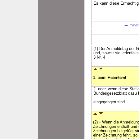
Es kann diese Ermächtig
←
früher
(1) Der Anmeldetag der G
und, soweit sie jedenfal
3 Nr. 4
1. beim
Patentamt
2. oder, wenn diese Stel
Bundesgesetzblatt dazu b
eingegangen sind.
(2)
1
Wenn die Anmeldung
Zeichnungen enthält und
Zeichnungen beigefügt si
einer Zeichnung fehlt, so