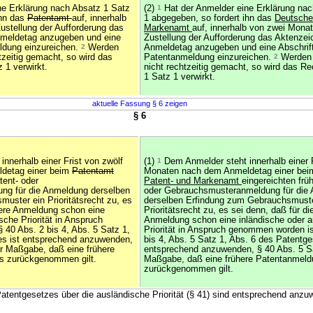
ne Erklärung nach Absatz 1 Satz
(2)
1
Hat der Anmelder eine Erklärung nac
ihn das
Patentamt
auf, innerhalb
1 abgegeben, so fordert ihn das
Deutsche
stellung der Aufforderung das
Markenamt
auf, innerhalb von zwei Mona
meldetag anzugeben und eine
Zustellung der Aufforderung das Aktenze
ldung einzureichen.
2
Werden
Anmeldetag anzugeben und eine Abschrift
tzeitig gemacht, so wird das
Patentanmeldung einzureichen.
2
Werden 
 1 verwirkt.
nicht rechtzeitig gemacht, so wird das R
1 Satz 1 verwirkt.
aktuelle Fassung § 6 zeigen
§ 6
nnerhalb einer Frist von zwölf
(1)
1
Dem Anmelder steht innerhalb einer F
detag einer beim
Patentamt
Monaten nach dem Anmeldetag einer be
tent- oder
Patent- und Markenamt
eingereichten frü
g für die Anmeldung derselben
oder Gebrauchsmusteranmeldung für die
uster ein Prioritätsrecht zu, es
derselben Erfindung zum Gebrauchsmuste
ühere Anmeldung schon eine
Prioritätsrecht zu, es sei denn, daß für di
sche Priorität in Anspruch
Anmeldung schon eine inländische oder a
 40 Abs. 2 bis 4, Abs. 5 Satz 1,
Priorität in Anspruch genommen worden i
es ist entsprechend anzuwenden,
bis 4, Abs. 5 Satz 1, Abs. 6 des Patentge
er Maßgabe, daß eine frühere
entsprechend anzuwenden, § 40 Abs. 5 Sa
ls zurückgenommen gilt.
Maßgabe, daß eine frühere Patentanmeldu
zurückgenommen gilt.
 Patentgesetzes über die ausländische Priorität (§ 41) sind entsprechend anz