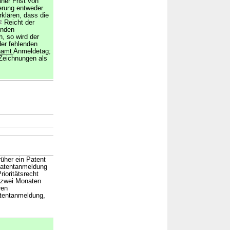
iner Frist von
erung entweder
klären, dass die
2
Reicht der
enden
, so wird der
er fehlenden
namt
Anmeldetag;
 Zeichnungen als
→
rüher ein Patent
Patentanmeldung
ioritätsrecht
 zwei Monaten
ren
atentanmeldung,