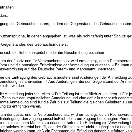
nthalten:
ders;
tragung des Gebrauchsmusters, in dem der Gegenstand des Gebrauchsmuster
hutzansprüche, in denen angegeben ist, was als schutzfähig unter Schutz gest
es Gegenstandes des Gebrauchsmusters;
die sich die Schutzansprüche oder die Beschreibung beziehen.
um der Justiz und für Verbraucherschutz wird ermächtigt, durch Rechtsveror
orm und die sonstigen Erfordernisse der Anmeldung zu erlassen.
2
Es kann d
tsverordnung auf das Deutsche Patent- und Markenamt übertragen.
ber die Eintragung des Gebrauchsmusters sind Änderungen der Anmeldung zul
Anmeldung nicht erweitern.
2
Aus Änderungen, die den Gegenstand der Anmeld
eleitet werden.
ie Anmeldung jederzeit teilen.
2
Die Teilung ist schriftlich zu erklären.
3
Für j
r Zeitpunkt der ursprünglichen Anmeldung und eine dafür in Anspruch genomm
nnte Anmeldung sind für die Zeit bis zur Teilung die gleichen Gebühren zu ent
ung zu entrichten waren.
um der Justiz und für Verbraucherschutz wird ermächtigt, durch Rechtsveror
interlegung, den Zugang einschließlich des zum Zugang berechtigten Person
 von biologischem Material zu erlassen, sofern die Erfindung die Verwendung 
sie solches Material betrifft, das der Öffentlichkeit nicht zugänglich ist und da
hrieben werden kann, daß ein Fachmann die Erfindung danach ausführen kan