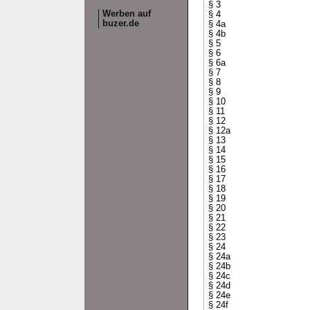
§ 3
Werben auf
§ 4
buzer.de
§ 4a
§ 4b
§ 5
§ 6
§ 6a
§ 7
§ 8
§ 9
§ 10
§ 11
§ 12
§ 12a
§ 13
§ 14
§ 15
§ 16
§ 17
§ 18
§ 19
§ 20
§ 21
§ 22
§ 23
§ 24
§ 24a
§ 24b
§ 24c
§ 24d
§ 24e
§ 24f