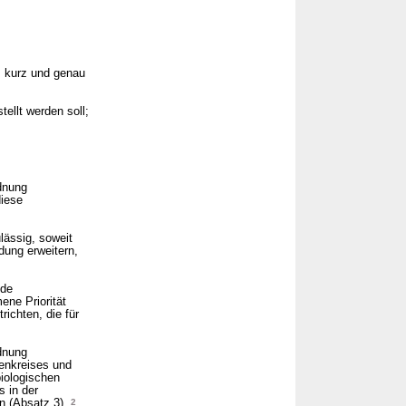
s kurz und genau
ellt werden soll;
dnung
iese
ässig, soweit
ung erweitern,
ede
ene Priorität
richten, die für
dnung
enkreises und
biologischen
s in der
n (Absatz 3).
2