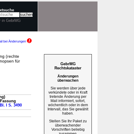
extsuche
r in GebrMG
il bei Änderungen
ng (rechte
nopsen für
GebrMG
Rechtskataster
Änderungen
überwachen
Sie werden über jede
verkündete oder in Kraft
tretende Änderung per
ng)
Mail informiert, sofort,
n Fassung
wöchentlich oder in dem
Bl. I S. 3490
Intervall, das Sie gewählt
haben.
Stellen Sie Ihr Paket zu
überwachender
Vorschriften beliebig
zusammen.