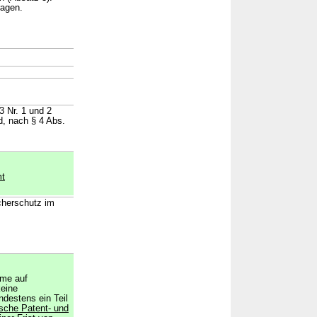
ragen.
3 Nr. 1 und 2
d, nach § 4 Abs.
mt
cherschutz im
me auf
keine
destens ein Teil
sche Patent- und