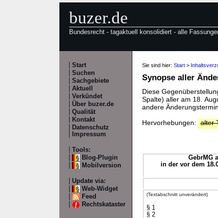
buzer.de
Bundesrecht - tagaktuell konsolidiert - alle Fassunge
Start
Sie sind hier:
Start
>
Inhaltsver
Suchen
Synopse aller Änd
Sachgebiete
Aktuell
Diese Gegenüberstellung 
Verkündet
Spalte) aller am 18. Au
Über buzer.de
andere Änderungstermine
Qualität
Kontakt
Hervorhebungen:
alter 
Datenschutz
Impressum
Tools:
Blog-Plugin
GebrMG a.
in der vor dem 18.
Mobilversion
Update via:
Web-Widget
(Textabschnitt unverändert)
Feed
Rechtskataster
§ 1
§ 2