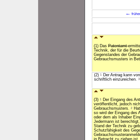
←
frühe
(1) Das
Patentamt
ermitt
Technik, der für die Beur
Gegenstandes der Gebra
Gebrauchsmusters in Betr
(2)
1
Der Antrag kann von
schriftlich einzureichen.
3
(3)
1
Der Eingang des Antr
veröffentlicht, jedoch nic
Gebrauchsmusters.
2
Hat 
so wird der Eingang des
oder dem als Inhaber Ein
Jedermann ist berechtig
Stand der Technik zu gebe
Schutzfähigkeit des Geg
Gebrauchsmusteranmeldu
in Betracht zu ziehen ist.