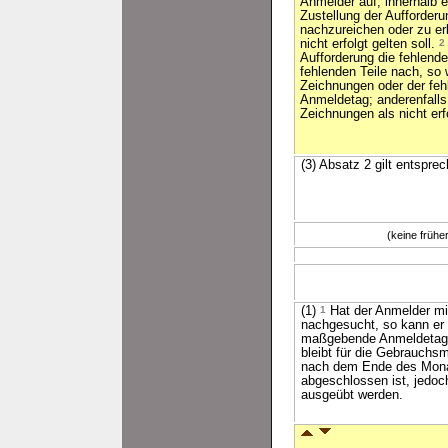
Anmelder auf, innerhalb 
Zustellung der Aufforder
nachzureichen oder zu er
nicht erfolgt gelten soll.
2
Aufforderung die fehlend
fehlenden Teile nach, so
Zeichnungen oder der feh
Anmeldetag; anderenfalls
Zeichnungen als nicht erf
(3) Absatz 2 gilt entspre
(keine früh
(1)
1
Hat der Anmelder mit
nachgesucht, so kann er
maßgebende Anmeldetag
bleibt für die Gebrauchs
nach dem Ende des Monat
abgeschlossen ist, jedo
ausgeübt werden.