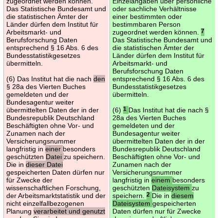
zugeordnet werden können.
Einzelangaben über persönliche
Das Statistische Bundesamt und
oder sachliche Verhältnisse
die statistischen Ämter der
einer bestimmten oder
Länder dürfen dem Institut für
bestimmbaren Person
Arbeitsmarkt- und
zugeordnet werden können.
7
Berufsforschung Daten
Das Statistische Bundesamt und
entsprechend § 16 Abs. 6 des
die statistischen Ämter der
Bundesstatistikgesetzes
Länder dürfen dem Institut für
übermitteln.
Arbeitsmarkt- und
Berufsforschung Daten
(6) Das Institut hat die nach
den
entsprechend § 16 Abs. 6 des
§ 28a des Vierten Buches
Bundesstatistikgesetzes
gemeldeten und der
übermitteln.
Bundesagentur weiter
übermittelten Daten der in der
(6)
1
Das Institut hat die nach §
Bundesrepublik Deutschland
28a des Vierten Buches
Beschäftigten ohne Vor- und
gemeldeten und der
Zunamen nach der
Bundesagentur weiter
Versicherungsnummer
übermittelten Daten der in der
langfristig in
einer
besonders
Bundesrepublik Deutschland
geschützten
Datei
zu speichern.
Beschäftigten ohne Vor- und
Die in
dieser Datei
Zunamen nach der
gespeicherten Daten dürfen nur
Versicherungsnummer
für Zwecke der
langfristig in
einem
besonders
wissenschaftlichen Forschung,
geschützten
Dateisystem
zu
der Arbeitsmarktstatistik und der
speichern.
2
Die in
diesem
nicht einzelfallbezogenen
Dateisystem
gespeicherten
Planung
verarbeitet und genutzt
Daten dürfen nur für Zwecke