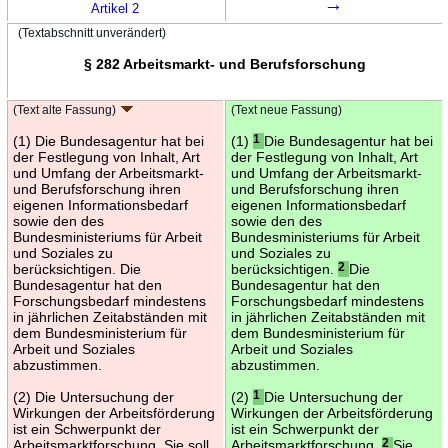
→
Artikel 2
(Textabschnitt unverändert)
§ 282 Arbeitsmarkt- und Berufsforschung
(Text alte Fassung)
(Text neue Fassung)
(1) Die Bundesagentur hat bei
(1)
1
Die Bundesagentur hat bei
der Festlegung von Inhalt, Art
der Festlegung von Inhalt, Art
und Umfang der Arbeitsmarkt-
und Umfang der Arbeitsmarkt-
und Berufsforschung ihren
und Berufsforschung ihren
eigenen Informationsbedarf
eigenen Informationsbedarf
sowie den des
sowie den des
Bundesministeriums für Arbeit
Bundesministeriums für Arbeit
und Soziales zu
und Soziales zu
berücksichtigen. Die
berücksichtigen.
2
Die
Bundesagentur hat den
Bundesagentur hat den
Forschungsbedarf mindestens
Forschungsbedarf mindestens
in jährlichen Zeitabständen mit
in jährlichen Zeitabständen mit
dem Bundesministerium für
dem Bundesministerium für
Arbeit und Soziales
Arbeit und Soziales
abzustimmen.
abzustimmen.
(2) Die Untersuchung der
(2)
1
Die Untersuchung der
Wirkungen der Arbeitsförderung
Wirkungen der Arbeitsförderung
ist ein Schwerpunkt der
ist ein Schwerpunkt der
Arbeitsmarktforschung. Sie soll
Arbeitsmarktforschung.
2
Sie