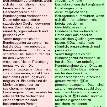
Befragenden durchführen, wenn
Arbeitsmarkt- und
sich die Informationen nicht
Berufsforschung darf ergänzend
bereits aus den im
Erhebungen ohne
Geschäftsbereich der
Auskunftspflicht der zu
Bundesagentur vorhandenen
Befragenden durchführen, wenn
Daten oder aus anderen
sich die Informationen nicht
statistischen Quellen gewinnen
bereits aus den im
lassen. Das Institut, das
Geschäftsbereich der
räumlich, organisatorisch und
Bundesagentur vorhandenen
personell vom
Daten oder aus anderen
Verwaltungsbereich der
statistischen Quellen gewinnen
Bundesagentur zu trennen ist,
lassen.
3
Das Institut, das
hat die Daten vor unbefugter
räumlich, organisatorisch und
Kenntnisnahme durch Dritte zu
personell vom
schützen. Die Daten dürfen nur
Verwaltungsbereich der
für den Zweck der
Bundesagentur zu trennen ist,
wissenschaftlichen Forschung
hat die Daten vor unbefugter
genutzt werden. Die
Kenntnisnahme durch Dritte zu
personenbezogenen Daten sind
schützen.
4
Die Daten dürfen
zu anonymisieren, sobald dies
nur für den Zweck der
nach dem Forschungszweck
wissenschaftlichen Forschung
möglich ist. Bis dahin sind die
genutzt werden.
5
Die
Merkmale gesondert zu
personenbezogenen Daten sind
speichern, mit denen
zu anonymisieren, sobald dies
Einzelangaben über persönliche
nach dem Forschungszweck
oder sachliche Verhältnisse
möglich ist.
6
Bis dahin sind die
einer bestimmten oder
Merkmale gesondert zu
bestimmbaren Person
speichern, mit denen