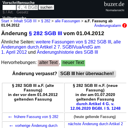
Vorschriftensuche
buzer.de
Normalansicht
§ / Art.
Gesetz
Volltextsuche
Start
>
Inhalt SGB III
>
§ 282
>
alle Fassungen
>
a.F. Fassung ab
01.04.2012
Änderungsalarm
nur in SGB III
Änderung
§ 282 SGB III
vom 01.04.2012
Ähnliche Seiten:
weitere Fassungen von § 282 SGB III
,
alle
Änderungen durch Artikel 2 7. SGBIVuaÄndG am
1. April 2012
und
Änderungshistorie des SGB III
Hervorhebungen:
alter Text
,
neuer Text
Änderung verpasst?
SGB III hier überwachen!
§ 282 SGB III a.F. (alte
§ 282 SGB III n.F. (neue
Fassung)
Fassung)
in der vor dem 01.04.2012
in der am 01.07.2020
geltenden Fassung
geltenden Fassung
durch Artikel 4 G. v.
12.06.2020 BGBl. I S. 1248
←
frühere Fassung von § 282
(heute geltende Fassung)
←
nächste Änderung durch Artikel 2
vorherige Änderung durch