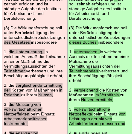
zeitnah erfolgen und ist
soll zeitnah erfolgen und ist
ständige Aufgabe des Instituts
ständige Aufgabe des Instituts
für Arbeitsmarkt- und
für Arbeitsmarkt- und
Berufsforschung.
Berufsforschung.
(3) Die Wirkungsforschung soll
(3) Die Wirkungsforschung soll
unter Berücksichtigung der
unter Berücksichtigung der
unterschiedlichen Zielsetzungen
unterschiedlichen Zielsetzungen
des Gesetzes
insbesondere
dieses Buches
insbesondere
1.
die Untersuchung,
in
1.
untersuchen,
in welchem
welchem Ausmaß die Teilnahme
Ausmaß die Teilnahme an einer
an einer Maßnahme die
Maßnahme die
Vermittlungsaussichten der
Vermittlungsaussichten der
Teilnehmer
verbessert und ihre
Teilnehmenden
verbessert und
Beschäftigungsfähigkeit erhöht,
ihre Beschäftigungsfähigkeit
erhöht,
2. die
vergleichende Ermittlung
der
Kosten von Maßnahmen
in
2.
vergleichend
die Kosten von
Relation
zu ihrem
Nutzen,
Maßnahmen
im Verhältnis
zu
ihrem
Nutzen ermitteln,
3.
die Messung von
volkswirtschaftlichen
3.
volkswirtschaftliche
Nettoeffekten
beim Einsatz
Nettoeffekte
beim Einsatz
von
arbeitsmarktpolitischer
Leistungen der aktiven
Instrumente,
Arbeitsförderung messen und
4.
die Analyse von
4. Auswirkungen auf