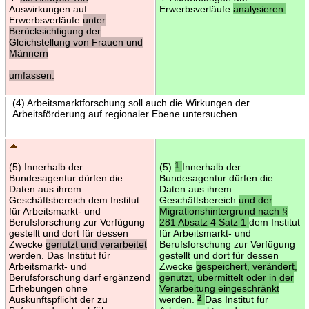
Auswirkungen auf
Erwerbsverläufe
analysieren.
Erwerbsverläufe
unter
Berücksichtigung der
Gleichstellung von Frauen und
Männern
umfassen.
(4) Arbeitsmarktforschung soll auch die Wirkungen der
Arbeitsförderung auf regionaler Ebene untersuchen.
(5) Innerhalb der
(5)
1
Innerhalb der
Bundesagentur dürfen die
Bundesagentur dürfen die
Daten aus ihrem
Daten aus ihrem
Geschäftsbereich dem Institut
Geschäftsbereich
und der
für Arbeitsmarkt- und
Migrationshintergrund nach §
Berufsforschung zur Verfügung
281 Absatz 4 Satz 1
dem Institut
gestellt und dort für dessen
für Arbeitsmarkt- und
Zwecke
genutzt und verarbeitet
Berufsforschung zur Verfügung
werden. Das Institut für
gestellt und dort für dessen
Arbeitsmarkt- und
Zwecke
gespeichert, verändert,
Berufsforschung darf ergänzend
genutzt, übermittelt oder in der
Erhebungen ohne
Verarbeitung eingeschränkt
Auskunftspflicht der zu
werden.
2
Das Institut für