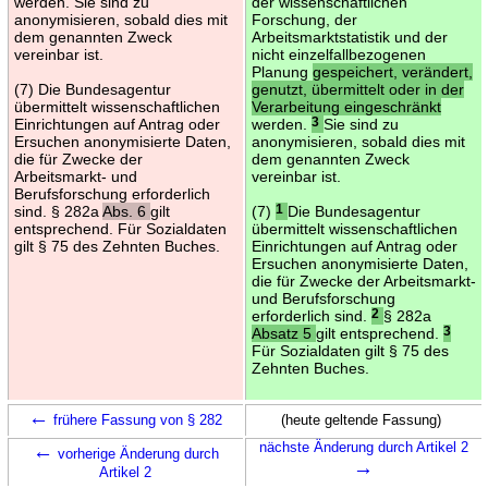
werden. Sie sind zu
der wissenschaftlichen
anonymisieren, sobald dies mit
Forschung, der
dem genannten Zweck
Arbeitsmarktstatistik und der
vereinbar ist.
nicht einzelfallbezogenen
Planung
gespeichert, verändert,
(7) Die Bundesagentur
genutzt, übermittelt oder in der
übermittelt wissenschaftlichen
Verarbeitung eingeschränkt
Einrichtungen auf Antrag oder
werden.
3
Sie sind zu
Ersuchen anonymisierte Daten,
anonymisieren, sobald dies mit
die für Zwecke der
dem genannten Zweck
Arbeitsmarkt- und
vereinbar ist.
Berufsforschung erforderlich
sind. § 282a
Abs. 6
gilt
(7)
1
Die Bundesagentur
entsprechend. Für Sozialdaten
übermittelt wissenschaftlichen
gilt § 75 des Zehnten Buches.
Einrichtungen auf Antrag oder
Ersuchen anonymisierte Daten,
die für Zwecke der Arbeitsmarkt-
und Berufsforschung
erforderlich sind.
2
§ 282a
Absatz 5
gilt entsprechend.
3
Für Sozialdaten gilt § 75 des
Zehnten Buches.
←
frühere Fassung von § 282
(heute geltende Fassung)
←
nächste Änderung durch Artikel 2
vorherige Änderung durch
→
Artikel 2