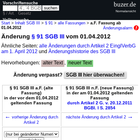
Vorschriftensuche
buzer.de
Normalansicht
§ / Art.
Gesetz
Volltextsuche
Start
>
Inhalt SGB III
>
§ 91
>
alle Fassungen
>
a.F. Fassung ab
01.04.2012
Änderungsalarm
nur in SGB III
Änderung
§ 91 SGB III
vom 01.04.2012
Ähnliche Seiten:
alle Änderungen durch Artikel 2 EinglVerbG
am 1. April 2012
und
Änderungshistorie des SGB III
Hervorhebungen:
alter Text
,
neuer Text
Änderung verpasst?
SGB III hier überwachen!
§ 91 SGB III a.F. (alte
§ 91 SGB III n.F. (neue Fassung)
Fassung)
in der am 01.04.2012 geltenden
in der vor dem 01.04.2012
Fassung
geltenden Fassung
durch Artikel 2 G. v. 20.12.2011
BGBl. I S. 2854
←
→
vorherige Änderung durch
nächste Änderung durch Artikel 2
Artikel 2