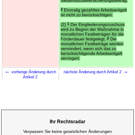
Gesamtsozialversicherungsbeitrag.
2
Einmalig gezahltes Arbeitsentgelt
ist nicht zu berücksichtigen.
(2)
1
Der Eingliederungszuschuss
wird zu Beginn der Maßnahme in
monatlichen Festbeträgen für die
Förderdauer festgelegt.
2
Die
monatlichen Festbeträge werden
vermindert, wenn sich das zu
berücksichtigende Arbeitsentgelt
verringert.
←
→
vorherige Änderung durch
nächste Änderung durch Artikel 2
Artikel 2
Ihr Rechtsradar
Verpassen Sie keine gesetzlichen Änderungen