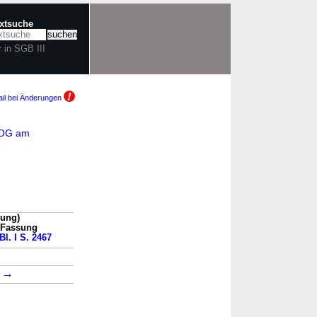
extsuche
r in SGB III
il bei Änderungen
VNOG am
sung)
n Fassung
Bl. I S. 2467
→
4