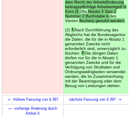
dem Recht der Arbeitsförderung
beitragspflichtige Arbeitsentgelt in
Euro (§
28a
Absatz 3 Satz 2
Nummer 2 Buchstabe b
des
Vierten
Buches) genutzt werden.
(2)
1
Nach Durchführung des
Abgleichs hat die Bundesagentur
die Daten, die für die in Absatz 1
genannten Zwecke nicht
erforderlich sind, unverzüglich zu
löschen.
2
Die übrigen Daten
dürfen nur für die in Absatz 1
genannten Zwecke und für die
Verfolgung von Straftaten und
Ordnungswidrigkeiten verwendet
werden, die im Zusammenhang
mit der Beantragung oder dem
Bezug von Leistungen stehen.
←
→
frühere Fassung von § 397
nächste Fassung von § 397
←
vorherige Änderung durch
Artikel 4