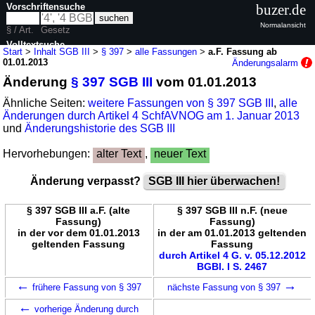
Vorschriftensuche
buzer.de
Normalansicht
§ / Art.
Gesetz
Volltextsuche
Start
>
Inhalt SGB III
>
§ 397
>
alle Fassungen
>
a.F. Fassung ab
01.01.2013
Änderungsalarm
nur in SGB III
Änderung
§ 397 SGB III
vom 01.01.2013
Ähnliche Seiten:
weitere Fassungen von § 397 SGB III
,
alle
Änderungen durch Artikel 4 SchfAVNOG am 1. Januar 2013
und
Änderungshistorie des SGB III
Hervorhebungen:
alter Text
,
neuer Text
Änderung verpasst?
SGB III hier überwachen!
§ 397 SGB III a.F. (alte
§ 397 SGB III n.F. (neue
Fassung)
Fassung)
in der vor dem 01.01.2013
in der am 01.01.2013 geltenden
geltenden Fassung
Fassung
durch Artikel 4 G. v. 05.12.2012
BGBl. I S. 2467
←
→
frühere Fassung von § 397
nächste Fassung von § 397
←
vorherige Änderung durch