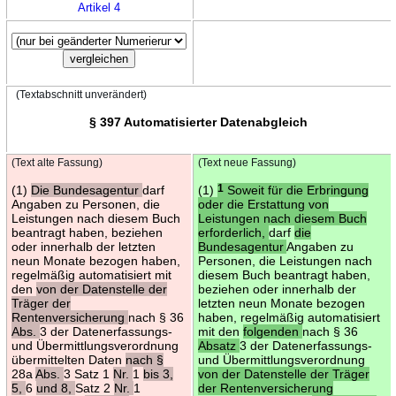
Artikel 4
(Textabschnitt unverändert)
§ 397 Automatisierter Datenabgleich
(Text alte Fassung)
(Text neue Fassung)
(1)
Die Bundesagentur
darf
(1)
1
Soweit für die Erbringung
Angaben zu Personen, die
oder die Erstattung von
Leistungen nach diesem Buch
Leistungen nach diesem Buch
beantragt haben, beziehen
erforderlich,
darf
die
oder innerhalb der letzten
Bundesagentur
Angaben zu
neun Monate bezogen haben,
Personen, die Leistungen nach
regelmäßig automatisiert mit
diesem Buch beantragt haben,
den
von der Datenstelle der
beziehen oder innerhalb der
Träger der
letzten neun Monate bezogen
Rentenversicherung
nach § 36
haben, regelmäßig automatisiert
Abs.
3 der Datenerfassungs-
mit den
folgenden
nach § 36
und Übermittlungsverordnung
Absatz
3 der Datenerfassungs-
übermittelten Daten
nach §
und Übermittlungsverordnung
28a
Abs.
3 Satz 1
Nr.
1
bis 3,
von der Datenstelle der Träger
5,
6
und 8,
Satz 2
Nr.
1
der Rentenversicherung