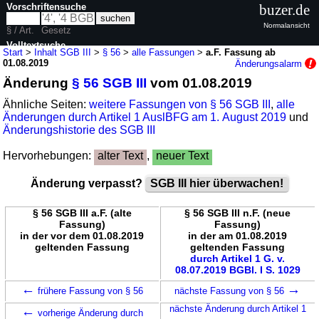
Vorschriftensuche
buzer.de
Normalansicht
§ / Art.
Gesetz
Volltextsuche
Start
>
Inhalt SGB III
>
§ 56
>
alle Fassungen
>
a.F. Fassung ab
01.08.2019
Änderungsalarm
nur in SGB III
Änderung
§ 56 SGB III
vom 01.08.2019
Ähnliche Seiten:
weitere Fassungen von § 56 SGB III
,
alle
Änderungen durch Artikel 1 AuslBFG am 1. August 2019
und
Änderungshistorie des SGB III
Hervorhebungen:
alter Text
,
neuer Text
Änderung verpasst?
SGB III hier überwachen!
§ 56 SGB III a.F. (alte
§ 56 SGB III n.F. (neue
Fassung)
Fassung)
in der vor dem 01.08.2019
in der am 01.08.2019
geltenden Fassung
geltenden Fassung
durch Artikel 1 G. v.
08.07.2019 BGBl. I S. 1029
←
→
frühere Fassung von § 56
nächste Fassung von § 56
←
nächste Änderung durch Artikel 1
vorherige Änderung durch