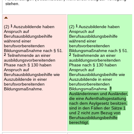
stehen.
(2)
1
Auszubildende haben
(2)
1
Auszubildende haben
Anspruch auf
Anspruch auf
Berufsausbildungsbeihilfe
Berufsausbildungsbeihilfe
während einer
während einer
berufsvorbereitenden
berufsvorbereitenden
Bildungsmaßnahme nach § 51.
Bildungsmaßnahme nach § 51.
2
Teilnehmende an einer
2
Teilnehmende an einer
ausbildungsvorbereitenden
ausbildungsvorbereitenden
Phase nach § 130 haben
Phase nach § 130 haben
Anspruch auf
Anspruch auf
Berufsausbildungsbeihilfe wie
Berufsausbildungsbeihilfe wie
Auszubildende in einer
Auszubildende in einer
berufsvorbereitenden
berufsvorbereitenden
Bildungsmaßnahme.
Bildungsmaßnahme.
3
Ausländerinnen und Ausländer,
die eine Aufenthaltsgestattung
nach dem Asylgesetz besitzen,
sind in den Fällen der Sätze 1
und 2 nicht zum Bezug von
Berufsausbildungsbeihilfe
berechtigt.