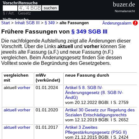
Vorschriftensuche
buzer.de
Normalansicht
§ / Art.
Gesetz
Volltextsuche
Start
>
Inhalt SGB III
>
§ 349
>
alte Fassungen
Änderungsalarm
Frühere Fassungen von
§ 349 SGB III
nur in SGB III
Die nachfolgende Aufstellung zeigt alle Änderungen dieser
Vorschrift. Über die Links
aktuell
und
vorher
können Sie
jeweils alte Fassung (a.F.) und neue Fassung (n.F.)
vergleichen. Beim Änderungsgesetz finden Sie dessen
Volltext sowie die Begründung des Gesetzgebers.
vergleichen
mWv
neue Fassung durch
mit
(verkündet)
aktuell
vorher
01.01.2024
Artikel 5 8. SGB IV-
Änderungsgesetz (8. SGB IV-
ÄndG)
vom 20.12.2022 BGBl. I S. 2759
aktuell
vorher
01.01.2020
Artikel 30 Gesetz zur Regelung des
Sozialen Entschädigungsrechts
vom 12.12.2019 BGBl. I S. 2652
aktuell
vorher
01.01.2017
Artikel 3 Zweites
Pflegestärkungsgesetz (PSG II)
vom 21.12.2015 BGBl. I S. 2424