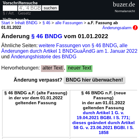
Vorschriftensuche
buzer.de
Normalansicht
§ / Art.
Gesetz
Volltextsuche
Start
>
Inhalt BNDG
>
§ 46
>
alle Fassungen
>
a.F. Fassung ab
01.01.2022
Änderungsalarm
nur in BNDG
Änderung
§ 46 BNDG
vom 01.01.2022
Ähnliche Seiten:
weitere Fassungen von § 46 BNDG
,
alle
Änderungen durch Artikel 1 BNDGuaÄndG am 1. Januar 2022
und
Änderungshistorie des BNDG
Hervorhebungen:
alter Text
,
neuer Text
Änderung verpasst?
BNDG hier überwachen!
§ 46 BNDG a.F. (alte Fassung)
§ 46 BNDG n.F. (neue
in der vor dem 01.01.2022
Fassung)
geltenden Fassung
in der am 01.01.2022
geltenden Fassung
durch Artikel 1 G. v.
19.04.2021 BGBl. I S. 771;
dieses geändert durch Artikel
58 G. v. 23.06.2021 BGBl. I S.
1858