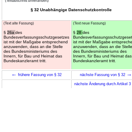
(Textabschnitt unverändert)
§ 32 Unabhängige Datenschutzkontrolle
(Text alte Fassung)
(Text neue Fassung)
§
26a
des
§
28
des
Bundesverfassungsschutzgesetzes
Bundesverfassungsschutzgese
ist mit der Maßgabe entsprechend
ist mit der Maßgabe entsprech
anzuwenden, dass an die Stelle
anzuwenden, dass an die Stell
des Bundesministeriums des
des Bundesministeriums des
Innern, für Bau und Heimat das
Innern, für Bau und Heimat das
Bundeskanzleramt tritt.
Bundeskanzleramt tritt.
←
frühere Fassung von § 32
nächste Fassung von § 32
nächste Änderung durch Artikel 