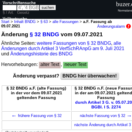
Vorschriftensuche
buzer.
Normalans
§ / Art.
Gesetz
Volltextsuche
Start
>
Inhalt BNDG
>
§ 63
>
alle Fassungen
>
a.F. Fassung ab
09.07.2021
Änderungsalarm
nur in BNDG
Änderung
§ 32 BNDG
vom 09.07.2021
Ähnliche Seiten:
weitere Fassungen von § 32 BNDG
,
alle
Änderungen durch Artikel 3 VerfSchRAnpG am 9. Juli 2021
und
Änderungshistorie des BNDG
Hervorhebungen:
alter Text
,
neuer Text
Änderung verpasst?
BNDG hier überwachen!
§ 32 BNDG a.F. (alte Fassung)
§ 32 BNDG n.F. (neue Fassu
in der vor dem 09.07.2021
in der am 09.07.2021 gelten
geltenden Fassung
Fassung
durch Artikel 3 G. v. 05.07.2
BGBl. I S. 2274
←
frühere Fassung von § 32
nächste Fassung von § 32
nächste Änderung durch Artikel 