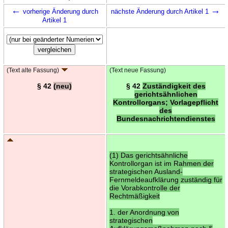
←
→
vorherige Änderung durch
nächste Änderung durch Artikel 1
Artikel 1
(Text alte Fassung)
(Text neue Fassung)
§ 42
(neu)
§ 42
Zuständigkeit des
gerichtsähnlichen
Kontrollorgans; Vorlagepflicht
des
Bundesnachrichtendienstes
(1) Das gerichtsähnliche
Kontrollorgan ist im Rahmen der
strategischen Ausland-
Fernmeldeaufklärung zuständig für
die Vorabkontrolle der
Rechtmäßigkeit
1. der Anordnung von
strategischen