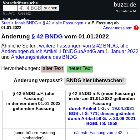
Vorschriftensuche
buzer.de
Normalansicht
§ / Art.
Gesetz
Volltextsuche
Start
>
Inhalt BNDG
>
§ 42
>
alle Fassungen
>
a.F. Fassung ab
01.01.2022
Änderungsalarm
nur in BNDG
Änderung
§ 42 BNDG
vom 01.01.2022
Ähnliche Seiten:
weitere Fassungen von § 42 BNDG
,
alle
Änderungen durch Artikel 1 BNDGuaÄndG am 1. Januar 2022
und
Änderungshistorie des BNDG
Hervorhebungen:
alter Text
,
neuer Text
Änderung verpasst?
BNDG hier überwachen!
§ 42 BNDG a.F. (alte
§ 42 BNDG n.F. (neue Fassung)
Fassung)
in der am 01.01.2022 geltenden
in der vor dem 01.01.2022
Fassung
geltenden Fassung
durch Artikel 1 G. v. 19.04.2021
BGBl. I S. 771; dieses geändert
durch Artikel 58 G. v. 23.06.2021
BGBl. I S. 1858
→
(keine frühere Fassung
nächste Fassung von § 42
vorhanden)