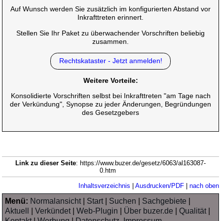
Auf Wunsch werden Sie zusätzlich im konfigurierten Abstand vor
Inkrafttreten erinnert.
Stellen Sie Ihr Paket zu überwachender Vorschriften beliebig
zusammen.
Rechtskataster - Jetzt anmelden!
Weitere Vorteile:
Konsolidierte Vorschriften selbst bei Inkrafttreten "am Tage nach
der Verkündung", Synopse zu jeder Änderungen, Begründungen
des Gesetzgebers
Link zu dieser Seite
: https://www.buzer.de/gesetz/6063/al163087-
0.htm
Inhaltsverzeichnis
|
Ausdrucken/PDF
|
nach oben
Menü:
Normalansicht
|
Start
|
Suchen
|
Sachgebiete
|
Aktuell
|
Verkündet
|
Web-Plugin
|
Über buzer.de
|
Qualität
|
Kontakt
|
Werbung
|
Datenschutz, Impressum