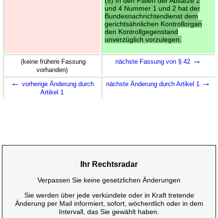
(5) In den Fällen der Absätze 2
und 4 Nummer 1 und 2 hat der
Bundesnachrichtendienst dem
gerichtsähnlichen Kontrollorgan
den Kontrollgegenstand
unverzüglich vorzulegen.
→
(keine frühere Fassung
nächste Fassung von § 42
vorhanden)
←
→
vorherige Änderung durch
nächste Änderung durch Artikel 1
Artikel 1
Ihr Rechtsradar
Verpassen Sie keine gesetzlichen Änderungen
Sie werden über jede verkündete oder in Kraft tretende
Änderung per Mail informiert, sofort, wöchentlich oder in dem
Intervall, das Sie gewählt haben.