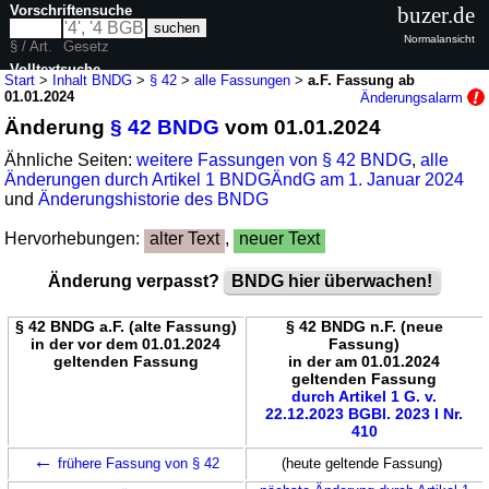
Vorschriftensuche
buzer.de
Normalansicht
§ / Art.
Gesetz
Volltextsuche
Start
>
Inhalt BNDG
>
§ 42
>
alle Fassungen
>
a.F. Fassung ab
01.01.2024
Änderungsalarm
nur in BNDG
Änderung
§ 42 BNDG
vom 01.01.2024
Ähnliche Seiten:
weitere Fassungen von § 42 BNDG
,
alle
Änderungen durch Artikel 1 BNDGÄndG am 1. Januar 2024
und
Änderungshistorie des BNDG
Hervorhebungen:
alter Text
,
neuer Text
Änderung verpasst?
BNDG hier überwachen!
§ 42 BNDG a.F. (alte Fassung)
§ 42 BNDG n.F. (neue
in der vor dem 01.01.2024
Fassung)
geltenden Fassung
in der am 01.01.2024
geltenden Fassung
durch Artikel 1 G. v.
22.12.2023 BGBl. 2023 I Nr.
410
←
frühere Fassung von § 42
(heute geltende Fassung)