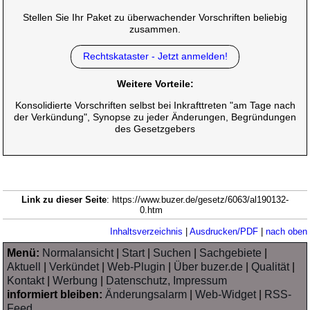
Stellen Sie Ihr Paket zu überwachender Vorschriften beliebig
zusammen.
Rechtskataster - Jetzt anmelden!
Weitere Vorteile:
Konsolidierte Vorschriften selbst bei Inkrafttreten "am Tage nach
der Verkündung", Synopse zu jeder Änderungen, Begründungen
des Gesetzgebers
Link zu dieser Seite
: https://www.buzer.de/gesetz/6063/al190132-
0.htm
Inhaltsverzeichnis
|
Ausdrucken/PDF
|
nach oben
Menü:
Normalansicht
|
Start
|
Suchen
|
Sachgebiete
|
Aktuell
|
Verkündet
|
Web-Plugin
|
Über buzer.de
|
Qualität
|
Kontakt
|
Werbung
|
Datenschutz, Impressum
informiert bleiben:
Änderungsalarm
|
Web-Widget
|
RSS-
Feed