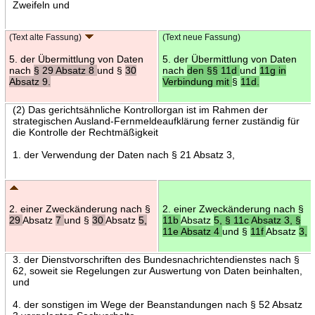
Zweifeln und
(Text alte Fassung)
(Text neue Fassung)
5. der Übermittlung von Daten
5. der Übermittlung von Daten
nach
§ 29 Absatz 8
und §
30
nach
den §§ 11d
und
11g in
Absatz 9.
Verbindung mit
§
11d.
(2) Das gerichtsähnliche Kontrollorgan ist im Rahmen der
strategischen Ausland-Fernmeldeaufklärung ferner zuständig für
die Kontrolle der Rechtmäßigkeit
1. der Verwendung der Daten nach § 21 Absatz 3,
2. einer Zweckänderung nach §
2. einer Zweckänderung nach §
29
Absatz
7
und §
30
Absatz
5,
11b
Absatz
5, § 11c Absatz 3, §
11e Absatz 4
und §
11f
Absatz
3,
3. der Dienstvorschriften des Bundesnachrichtendienstes nach §
62, soweit sie Regelungen zur Auswertung von Daten beinhalten,
und
4. der sonstigen im Wege der Beanstandungen nach § 52 Absatz