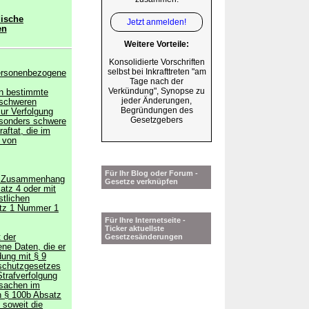
dische
Jetzt anmelden!
en
Weitere Vorteile:
Konsolidierte Vorschriften
selbst bei Inkrafttreten "am
personenbezogene
Tage nach der
Verkündung", Synopse zu
nn bestimmte
jeder Änderungen,
 schweren
Begründungen des
zur Verfolgung
Gesetzgebers
sonders schwere
aftat, die im
t von
Für Ihr Blog oder Forum -
rem Zusammenhang
Gesetze verknüpfen
atz 4 oder mit
stlichen
atz 1 Nummer 1
Für Ihre Internetseite -
Ticker aktuellste
 der
Gesetzesänderungen
ne Daten, die er
ung mit § 9
schutzgesetzes
Strafverfolgung
tsachen im
ch § 100b Absatz
 soweit die