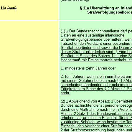
(Text neue Fassung)
 11a
(neu)
§ 11a
Übermittlung an inlän
Strafverfolgungsbehörd
(1)
1
Der Bundesnachrichtendienst darf 
Daten an eine zuständige inländische
Strafverfolgungsbehörde übermitteln, we
Tatsachen den Verdacht einer besonders
Straftat begründen und soweit die Daten 
dieser Straftat erforderlich sind.
2
Eine be
Straftat im Sinne des Satzes 1 ist eine Str
Höchstmaß mit Freiheitsstrafe bedroht is
1. mindestens zehn Jahren oder
2. fünf Jahren, wenn sie in unmittelba
mit einem Gefahrenbereich nach § 19 Abs
sicherheitsgefährdenden oder geheimdien
Tätigkeiten im Sinne des § 2 Absatz 1 S
steht.
(2)
1
Abweichend von Absatz 1 übermittelt
Bundesnachrichtendienst personenbezoge
durch eine Maßnahme nach § 5 in Verbind
Absatz 2 Satz 1 des Bundesverfassungs
erhoben hat, an eine im Einzelfall für die 
zuständige Behörde, wenn bestimmte Ta
Einzelfall den Verdacht einer Straftat na
2 der Strafprozessordnung begründen und