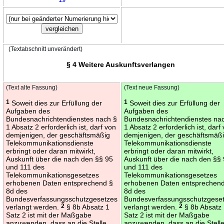
(Textabschnitt unverändert)
§ 4 Weitere Auskunftsverlangen
(Text alte Fassung)
(Text neue Fassung)
1
Soweit dies zur Erfüllung der
1
Soweit dies zur Erfüllung der
Aufgaben des
Aufgaben des
Bundesnachrichtendienstes nach §
Bundesnachrichtendienstes na
1 Absatz 2 erforderlich ist, darf von
1 Absatz 2 erforderlich ist, darf
demjenigen, der geschäftsmäßig
demjenigen, der geschäftsmäß
Telekommunikationsdienste
Telekommunikationsdienste
erbringt oder daran mitwirkt,
erbringt oder daran mitwirkt,
Auskunft über die nach den §§ 95
Auskunft über die nach den §§
und 111 des
und 111 des
Telekommunikationsgesetzes
Telekommunikationsgesetzes
erhobenen Daten entsprechend §
erhobenen Daten entsprechen
8d des
8d des
Bundesverfassungsschutzgesetzes
Bundesverfassungsschutzgese
verlangt werden.
2
§ 8b Absatz 1
verlangt werden.
2
§ 8b Absatz
Satz 2 ist mit der Maßgabe
Satz 2 ist mit der Maßgabe
anzuwenden, dass an die Stelle
anzuwenden, dass an die Stell