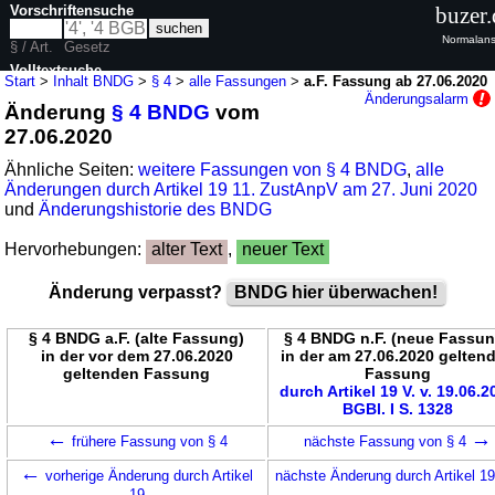
Vorschriftensuche
buzer.
Normalans
§ / Art.
Gesetz
Volltextsuche
Start
>
Inhalt BNDG
>
§ 4
>
alle Fassungen
>
a.F. Fassung ab 27.06.2020
Änderungsalarm
Änderung
§ 4 BNDG
vom
nur in BNDG
27.06.2020
Ähnliche Seiten:
weitere Fassungen von § 4 BNDG
,
alle
Änderungen durch Artikel 19 11. ZustAnpV am 27. Juni 2020
und
Änderungshistorie des BNDG
Hervorhebungen:
alter Text
,
neuer Text
Änderung verpasst?
BNDG hier überwachen!
§ 4 BNDG a.F. (alte Fassung)
§ 4 BNDG n.F. (neue Fassun
in der vor dem 27.06.2020
in der am 27.06.2020 gelten
geltenden Fassung
Fassung
durch Artikel 19 V. v. 19.06.2
BGBl. I S. 1328
←
→
frühere Fassung von § 4
nächste Fassung von § 4
←
vorherige Änderung durch Artikel
nächste Änderung durch Artikel 1
19