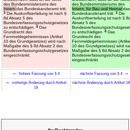
des Bundesministeriums des
des Bundesministeriums des
Innern
das Bundeskanzleramt tritt.
Innern, für Bau und Heimat
das
3
Die Auskunftserteilung ist nach §
Bundeskanzleramt tritt.
3
Die
8d Absatz 5 des
Auskunftserteilung ist nach § 8
Bundesverfassungsschutzgesetzes
Absatz 5 des
zu entschädigen.
4
Das
Bundesverfassungsschutzgese
Grundrecht des
zu entschädigen.
4
Das
Fernmeldegeheimnisses (Artikel
Grundrecht des
10 des Grundgesetzes) wird nach
Fernmeldegeheimnisses (Artike
Maßgabe des § 8d Absatz 2 des
10 des Grundgesetzes) wird n
Bundesverfassungsschutzgesetzes
Maßgabe des § 8d Absatz 2 de
eingeschränkt.
Bundesverfassungsschutzgese
eingeschränkt.
←
→
frühere Fassung von § 4
nächste Fassung von § 4
←
vorherige Änderung durch Artikel
nächste Änderung durch Artikel 1
19