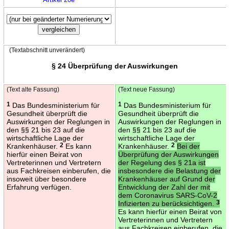
(Textabschnitt unverändert)
§ 24 Überprüfung der Auswirkungen
(Text alte Fassung)
(Text neue Fassung)
1
Das Bundesministerium für
1
Das Bundesministerium für
Gesundheit überprüft die
Gesundheit überprüft die
Auswirkungen der Reglungen in
Auswirkungen der Reglungen in
den §§ 21 bis 23 auf die
den §§ 21 bis 23 auf die
wirtschaftliche Lage der
wirtschaftliche Lage der
Krankenhäuser.
2
Es kann
Krankenhäuser.
2
Bei der
hierfür einen Beirat von
Überprüfung der Auswirkungen
Vertreterinnen und Vertretern
der Regelung des § 21a ist
aus Fachkreisen einberufen, die
insbesondere die Belastung der
insoweit über besondere
Krankenhäuser auf Grund der
Erfahrung verfügen.
Entwicklung der Zahl der mit
dem Coronavirus SARS-CoV-2
Infizierten zu berücksichtigen.
3
Es kann hierfür einen Beirat von
Vertreterinnen und Vertretern
aus Fachkreisen einberufen, die