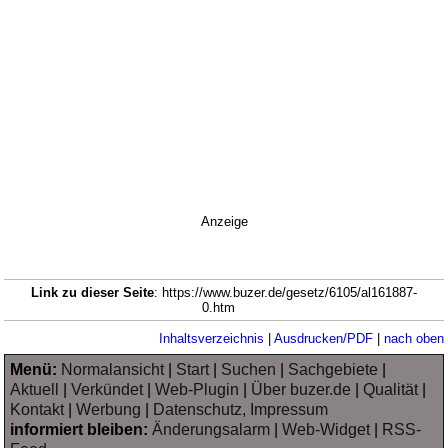
Anzeige
Link zu dieser Seite
: https://www.buzer.de/gesetz/6105/al161887-
0.htm
Inhaltsverzeichnis
|
Ausdrucken/PDF
|
nach oben
Menü:
Normalansicht
|
Start
|
Suchen
|
Sachgebiete
|
Aktuell
|
Verkündet
|
Web-Plugin
|
Über buzer.de
|
Qualität
|
Kontakt
|
Werbung
|
Datenschutz, Impressum
informiert bleiben:
Änderungsalarm
|
Web-Widget
|
RSS-