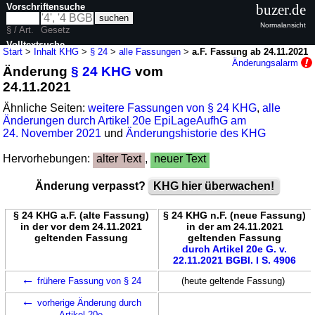
Vorschriftensuche
buzer.de
Normalansicht
§ / Art.
Gesetz
Volltextsuche
Start
>
Inhalt KHG
>
§ 24
>
alle Fassungen
>
a.F. Fassung ab 24.11.2021
Änderungsalarm
Änderung
§ 24 KHG
vom
nur in KHG
24.11.2021
Ähnliche Seiten:
weitere Fassungen von § 24 KHG
,
alle
Änderungen durch Artikel 20e EpiLageAufhG am
24. November 2021
und
Änderungshistorie des KHG
Hervorhebungen:
alter Text
,
neuer Text
Änderung verpasst?
KHG hier überwachen!
§ 24 KHG a.F. (alte Fassung)
§ 24 KHG n.F. (neue Fassung)
in der vor dem 24.11.2021
in der am 24.11.2021
geltenden Fassung
geltenden Fassung
durch Artikel 20e G. v.
22.11.2021 BGBl. I S. 4906
←
frühere Fassung von § 24
(heute geltende Fassung)
←
vorherige Änderung durch
Artikel 20e