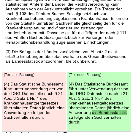
statistischen Ämtern der Länder; die Rechtsverordnung kann
Ausnahmen von der Auskunftspflicht vorsehen. Die Träger der
nach § 108 des Fünften Buches Sozialgesetzbuch zur
Krankenhausbehandlung zugelassenen Krankenhäuser teilen die
von der Statistik umfaßten Sachverhalte gleichzeitig den für die
Krankenhausplanung und -finanzierung zuständigen
Landesbehörden mit. Dasselbe gilt für die Träger der nach § 111
des Fünften Buches Sozialgesetzbuch zur Vorsorge- oder
Rehabilitationsbehandlung zugelassenen Einrichtungen.
(3) Die Befugnis der Länder, zusätzliche, von Absatz 2 nicht
erfaßte Erhebungen über Sachverhalte des Gesundheitswesens
als Landesstatistik anzuordnen, bleibt unberührt.
(Text alte Fassung)
(Text neue Fassung)
(4) Das Statistische Bundesamt
(4) Das Statistische Bundesamt
führt unter Verwendung der von
führt unter Verwendung der von
der DRG-Datenstelle nach § 21
der DRG-Datenstelle nach § 21
Abs. 3 Satz 1 Nr. 4 des
Abs. 3 Satz 1 Nr. 4 des
Krankenhausentgeltgesetzes
Krankenhausentgeltgesetzes
übermittelten Daten jährlich eine
übermittelten Daten jährlich eine
Auswertung zu folgenden
Auswertung
als Bundesstatistik
Sachverhalten durch:
zu folgenden Sachverhalten
durch: