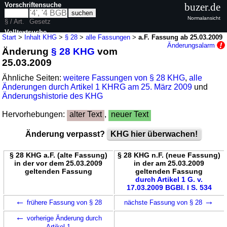
Vorschriftensuche
buzer.de
Normalansicht
§ / Art.
Gesetz
Volltextsuche
Start
>
Inhalt KHG
>
§ 28
>
alle Fassungen
>
a.F. Fassung ab 25.03.2009
Änderungsalarm
Änderung
§ 28 KHG
vom
nur in KHG
25.03.2009
Ähnliche Seiten:
weitere Fassungen von § 28 KHG
,
alle
Änderungen durch Artikel 1 KHRG am 25. März 2009
und
Änderungshistorie des KHG
Hervorhebungen:
alter Text
,
neuer Text
Änderung verpasst?
KHG hier überwachen!
§ 28 KHG a.F. (alte Fassung)
§ 28 KHG n.F. (neue Fassung)
in der vor dem 25.03.2009
in der am 25.03.2009
geltenden Fassung
geltenden Fassung
durch Artikel 1 G. v.
17.03.2009 BGBl. I S. 534
←
→
frühere Fassung von § 28
nächste Fassung von § 28
←
vorherige Änderung durch
Artikel 1