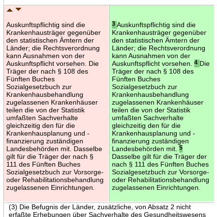
Auskunftspflichtig sind die
3
Auskunftspflichtig sind die
Krankenhausträger gegenüber
Krankenhausträger gegenüber
den statistischen Ämtern der
den statistischen Ämtern der
Länder; die Rechtsverordnung
Länder; die Rechtsverordnung
kann Ausnahmen von der
kann Ausnahmen von der
Auskunftspflicht vorsehen. Die
Auskunftspflicht vorsehen.
4
Die
Träger der nach § 108 des
Träger der nach § 108 des
Fünften Buches
Fünften Buches
Sozialgesetzbuch zur
Sozialgesetzbuch zur
Krankenhausbehandlung
Krankenhausbehandlung
zugelassenen Krankenhäuser
zugelassenen Krankenhäuser
teilen die von der Statistik
teilen die von der Statistik
umfaßten Sachverhalte
umfaßten Sachverhalte
gleichzeitig den für die
gleichzeitig den für die
Krankenhausplanung und -
Krankenhausplanung und -
finanzierung zuständigen
finanzierung zuständigen
Landesbehörden mit. Dasselbe
Landesbehörden mit.
5
gilt für die Träger der nach §
Dasselbe gilt für die Träger der
111 des Fünften Buches
nach § 111 des Fünften Buches
Sozialgesetzbuch zur Vorsorge-
Sozialgesetzbuch zur Vorsorge-
oder Rehabilitationsbehandlung
oder Rehabilitationsbehandlung
zugelassenen Einrichtungen.
zugelassenen Einrichtungen.
(3) Die Befugnis der Länder, zusätzliche, von Absatz 2 nicht
erfaßte Erhebungen über Sachverhalte des Gesundheitswesens