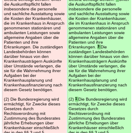
die Auskunftspflicht fallen
die Auskunftspflicht fallen
insbesondere die personelle
insbesondere die personelle
und sachliche Ausstattung sowie
und sachliche Ausstattung sowie
die Kosten der Krankenhäuser,
die Kosten der Krankenhäuser,
die im Krankenhaus in Anspruch
die im Krankenhaus in Anspruch
genommenen stationären und
genommenen stationären und
ambulanten Leistungen sowie
ambulanten Leistungen sowie
allgemeine Angaben über die
allgemeine Angaben über die
Patienten und ihre
Patienten und ihre
Erkrankungen. Die zuständigen
Erkrankungen.
3
Die
Landesbehörden können
zuständigen Landesbehörden
darüber hinaus von den
können darüber hinaus von den
Krankenhausträgern Auskünfte
Krankenhausträgern Auskünfte
über Umstände verlangen, die
über Umstände verlangen, die
sie für die Wahrnehmung ihrer
sie für die Wahrnehmung ihrer
Aufgaben bei der
Aufgaben bei der
Krankenhausplanung und
Krankenhausplanung und
Krankenhausfinanzierung nach
Krankenhausfinanzierung nach
diesem Gesetz benötigen.
diesem Gesetz benötigen.
(2) Die Bundesregierung wird
(2)
1
Die Bundesregierung wird
ermächtigt, für Zwecke dieses
ermächtigt, für Zwecke dieses
Gesetzes durch
Gesetzes durch
Rechtsverordnung mit
Rechtsverordnung mit
Zustimmung des Bundesrates
Zustimmung des Bundesrates
jährliche Erhebungen über
jährliche Erhebungen über
Krankenhäuser einschließlich
Krankenhäuser einschließlich
der in den §§ 3 und 5
der in den §§ 3 und 5