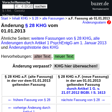
Vorschriftensuche
buzer.de
Normalansicht
§ / Art.
Gesetz
Volltextsuche
Start
>
Inhalt KHG
>
§ 28
>
alle Fassungen
>
a.F. Fassung ab 01.01.2013
Änderungsalarm
Änderung
§ 28 KHG
vom
nur in KHG
01.01.2013
Ähnliche Seiten:
weitere Fassungen von § 28 KHG
,
alle
Änderungen durch Artikel 1 PsychEntgG am 1. Januar 2013
und
Änderungshistorie des KHG
Hervorhebungen:
alter Text
,
neuer Text
Änderung verpasst?
KHG hier überwachen!
§ 28 KHG a.F. (alte Fassung)
§ 28 KHG n.F. (neue Fassung)
in der vor dem 01.01.2013
in der am 01.01.2013
geltenden Fassung
geltenden Fassung
durch Artikel 1 G. v.
21.07.2012 BGBl. I S. 1613
←
→
frühere Fassung von § 28
nächste Fassung von § 28
←
vorherige Änderung durch
Artikel 1