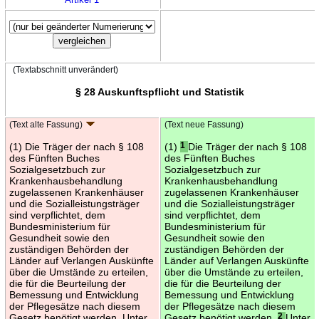
(Textabschnitt unverändert)
§ 28 Auskunftspflicht und Statistik
(Text alte Fassung)
(Text neue Fassung)
(1) Die Träger der nach § 108
(1)
1
Die Träger der nach § 108
des Fünften Buches
des Fünften Buches
Sozialgesetzbuch zur
Sozialgesetzbuch zur
Krankenhausbehandlung
Krankenhausbehandlung
zugelassenen Krankenhäuser
zugelassenen Krankenhäuser
und die Sozialleistungsträger
und die Sozialleistungsträger
sind verpflichtet, dem
sind verpflichtet, dem
Bundesministerium für
Bundesministerium für
Gesundheit sowie den
Gesundheit sowie den
zuständigen Behörden der
zuständigen Behörden der
Länder auf Verlangen Auskünfte
Länder auf Verlangen Auskünfte
über die Umstände zu erteilen,
über die Umstände zu erteilen,
die für die Beurteilung der
die für die Beurteilung der
Bemessung und Entwicklung
Bemessung und Entwicklung
der Pflegesätze nach diesem
der Pflegesätze nach diesem
Gesetz benötigt werden. Unter
Gesetz benötigt werden.
2
Unter