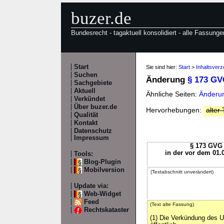
buzer.de
Bundesrecht - tagaktuell konsolidiert - alle Fassunge
Start
Sie sind hier:
Start
>
Inhaltsver
Suchen
Änderung
§ 173 G
Sachgebiete
Aktuell
Ähnliche Seiten:
Änderun
Verkündet
Über buzer.de
Hervorhebungen:
alter 
Qualität
Kontakt
Datenschutz
Impressum
§ 173 GVG 
in der vor dem 01.
Tools:
Blog-Plugin
Mobilversion
(Textabschnitt unverändert)
Update via:
Web-Widget
Feed
(Text alte Fassung)
Rechtskataster
(1) Die Verkündung des Urt