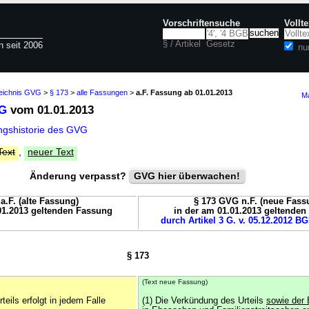
Vorschriftensuche
Vollt
§ / Artikel
Gesetz
n seit 2006
nu
zeichnis GVG
>
§ 173
>
alle Fassungen
>
a.F. Fassung ab 01.01.2013
Ma
VG
vom 01.01.2013
gshistorie des GVG
Text
,
neuer Text
Änderung verpasst?
GVG hier überwachen!
a.F. (alte Fassung)
§ 173 GVG n.F. (neue Fass
01.2013 geltenden Fassung
in der am 01.01.2013 geltende
durch Artikel 3 G. v. 05.12.2012 BG
§ 173
(Text neue Fassung)
eils erfolgt in jedem Falle
(1) Die Verkündung des Urteils
sowie der