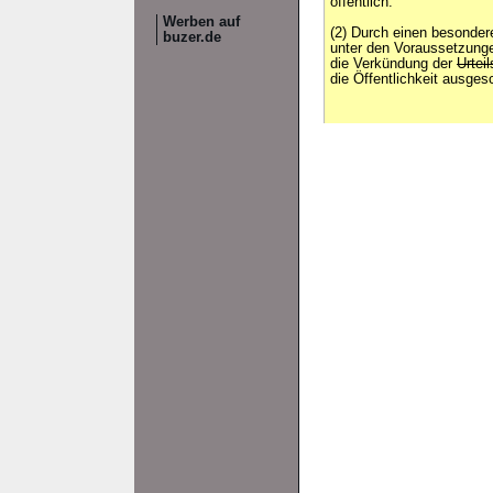
öffentlich.
Werben auf
(2) Durch einen besonde
buzer.de
unter den Voraussetzunge
die Verkündung der
Urtei
die Öffentlichkeit ausge