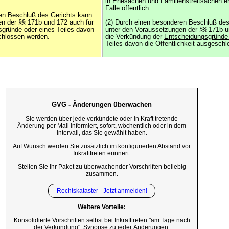
in Ehesachen und Familienstreitsachen
e
Falle öffentlich.
ren Beschluß des Gerichts kann
n der §§ 171b und 172 auch für
(2) Durch einen besonderen Beschluß des
lsgründe
oder eines Teiles davon
unter den Voraussetzungen der §§ 171b u
schlossen werden.
die Verkündung der
Entscheidungsgründ
Teiles davon die Öffentlichkeit ausgesch
GVG - Änderungen überwachen
Sie werden über jede verkündete oder in Kraft tretende
Änderung per Mail informiert, sofort, wöchentlich oder in dem
Intervall, das Sie gewählt haben.
Auf Wunsch werden Sie zusätzlich im konfigurierten Abstand vor
Inkrafttreten erinnert.
Stellen Sie Ihr Paket zu überwachender Vorschriften beliebig
zusammen.
Rechtskataster - Jetzt anmelden!
Weitere Vorteile:
Konsolidierte Vorschriften selbst bei Inkrafttreten "am Tage nach
der Verkündung", Synopse zu jeder Änderungen,