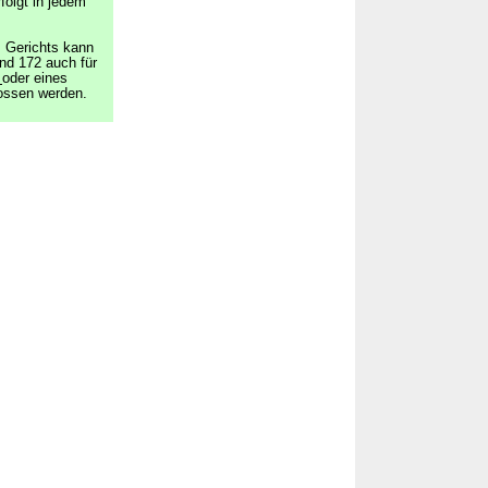
rfolgt in jedem
 Gerichts kann
nd 172 auch für
e
oder eines
lossen werden.