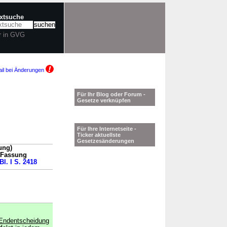
extsuche
r in GVG
il bei Änderungen
Für Ihr Blog oder Forum -
Gesetze verknüpfen
Für Ihre Internetseite -
Ticker aktuellste
Gesetzesänderungen
ung)
n Fassung
Bl. I S. 2418
 Endentscheidung