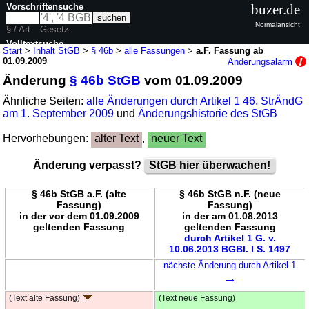
Vorschriftensuche
buzer.de
Normalansicht
§ / Art.
Gesetz
Volltextsuche
Start
>
Inhalt StGB
>
§ 46b
>
alle Fassungen
>
a.F. Fassung ab
01.09.2009
Änderungsalarm
nur in StGB
Änderung
§ 46b StGB
vom 01.09.2009
Ähnliche Seiten:
alle Änderungen durch Artikel 1 46. StrÄndG
am 1. September 2009
und
Änderungshistorie des StGB
Hervorhebungen:
alter Text
,
neuer Text
Änderung verpasst?
StGB hier überwachen!
§ 46b StGB a.F. (alte
§ 46b StGB n.F. (neue
Fassung)
Fassung)
in der vor dem 01.09.2009
in der am 01.08.2013
geltenden Fassung
geltenden Fassung
durch Artikel 1 G. v.
10.06.2013 BGBl. I S. 1497
nächste Änderung durch Artikel 1
→
(Text alte Fassung)
(Text neue Fassung)