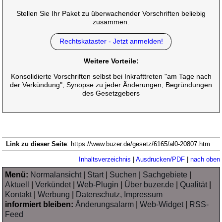
Stellen Sie Ihr Paket zu überwachender Vorschriften beliebig
zusammen.
Rechtskataster - Jetzt anmelden!
Weitere Vorteile:
Konsolidierte Vorschriften selbst bei Inkrafttreten "am Tage nach
der Verkündung", Synopse zu jeder Änderungen, Begründungen
des Gesetzgebers
Link zu dieser Seite
: https://www.buzer.de/gesetz/6165/al0-20807.htm
Inhaltsverzeichnis
|
Ausdrucken/PDF
|
nach oben
Menü:
Normalansicht
|
Start
|
Suchen
|
Sachgebiete
|
Aktuell
|
Verkündet
|
Web-Plugin
|
Über buzer.de
|
Qualität
|
Kontakt
|
Werbung
|
Datenschutz, Impressum
informiert bleiben:
Änderungsalarm
|
Web-Widget
|
RSS-
Feed