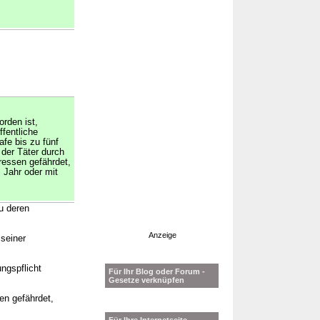
rden ist,
ffentliche
afe bis zu fünf
 der Täter durch
eressen gefährdet,
m Jahr oder mit
u deren
Anzeige
seiner
ungspflicht
Für Ihr Blog oder Forum -
Gesetze verknüpfen
en gefährdet,