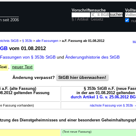
Vorschriftensuche
Vollt
§ / Artikel
Gesetz
n seit 2006
nu
eichnis StGB
>
§ 353b
>
alle Fassungen
>
a.F. Fassung ab 01.08.2012
Ma
tGB
vom 01.08.2012
 Fassungen von § 353b StGB
und
Änderungshistorie des StGB
Text
,
neuer Text
Änderung verpasst?
StGB hier überwachen!
 a.F. (alte Fassung)
§ 353b StGB n.F. (neue Fas
08.2012 geltenden Fassung
in der am 01.08.2012 geltende
durch Artikel 1 G. v. 25.06.2012 BG
ere Fassung vorhanden)
nächste Fassung von § 353b
etzung des Dienstgeheimnisses und einer besonderen Geheimhaltungspfl
(Text neue Fassung)