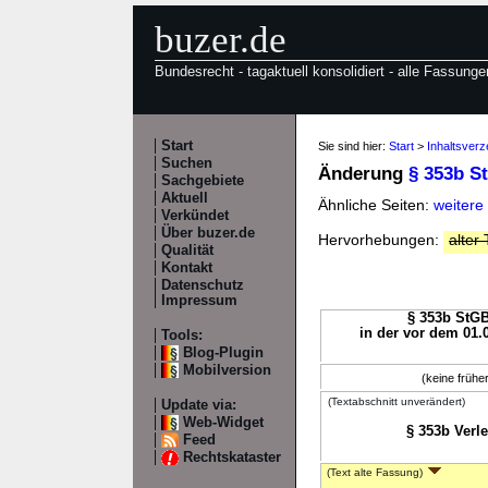
buzer.de
Bundesrecht - tagaktuell konsolidiert - alle Fassunge
Start
Sie sind hier:
Start
>
Inhaltsverz
Suchen
Änderung
§ 353b S
Sachgebiete
Aktuell
Ähnliche Seiten:
weitere
Verkündet
Über buzer.de
Hervorhebungen:
alter 
Qualität
Kontakt
Datenschutz
Impressum
§ 353b StGB
in der vor dem 01.
Tools:
Blog-Plugin
Mobilversion
(keine früh
(Textabschnitt unverändert)
Update via:
Web-Widget
§ 353b Verl
Feed
Rechtskataster
(Text alte Fassung)