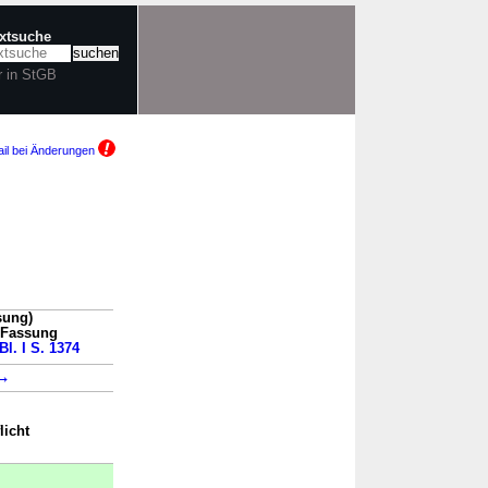
extsuche
r in StGB
il bei Änderungen
sung)
n Fassung
Bl. I S. 1374
→
icht