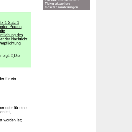
Für Ihre Internetseite -
Ticker aktuellste
Gesetzesänderungen
atz 1 Satz 1
nnten Person
 die
ntlichung des
r der Nachricht,
erpflichtung
rfolgt.
2
Die
er für ein
er oder für eine
en ist,
t worden ist;