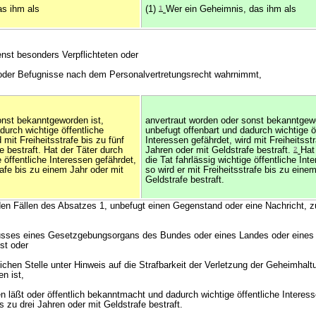
as ihm als
(1)
1
Wer ein Geheimnis, das ihm als
ienst besonders Verpflichteten oder
 oder Befugnisse nach dem Personalvertretungsrecht wahrnimmt,
onst bekanntgeworden ist,
anvertraut worden oder sonst bekanntgewo
durch wichtige öffentliche
unbefugt offenbart und dadurch wichtige ö
 mit Freiheitsstrafe bis zu fünf
Interessen gefährdet, wird mit Freiheitsstr
e bestraft. Hat der Täter durch
Jahren oder mit Geldstrafe bestraft.
2
Hat
e öffentliche Interessen gefährdet,
die Tat fahrlässig wichtige öffentliche Int
rafe bis zu einem Jahr oder mit
so wird er mit Freiheitsstrafe bis zu eine
Geldstrafe bestraft.
en Fällen des Absatzes 1, unbefugt einen Gegenstand oder eine Nachricht, z
usses eines Gesetzgebungsorgans des Bundes oder eines Landes oder eines 
st oder
ichen Stelle unter Hinweis auf die Strafbarkeit der Verletzung der Geheimhalt
en ist,
 läßt oder öffentlich bekanntmacht und dadurch wichtige öffentliche Interess
is zu drei Jahren oder mit Geldstrafe bestraft.