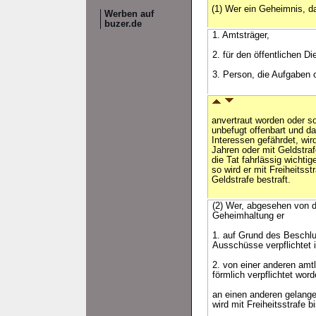
(1) Wer ein Geheimnis, d
Werben auf
buzer.de
1. Amtsträger,
2. für den öffentlichen D
3. Person, die Aufgaben
anvertraut worden oder s
unbefugt offenbart und da
Interessen gefährdet, wird
Jahren oder mit Geldstraf
die Tat fahrlässig wichtig
so wird er mit Freiheitsst
Geldstrafe bestraft.
(2) Wer, abgesehen von d
Geheimhaltung er
1. auf Grund des Beschl
Ausschüsse verpflichtet i
2. von einer anderen amtl
förmlich verpflichtet word
an einen anderen gelangen
wird mit Freiheitsstrafe b