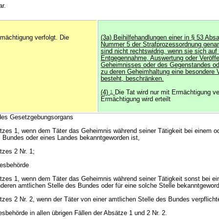
ar.
rmächtigung verfolgt. Die
(3a) Beihilfehandlungen einer in § 53 Abs
Nummer 5 der Strafprozessordnung gena
sind nicht rechtswidrig, wenn sie sich auf
Entgegennahme, Auswertung oder Veröffe
Geheimnisses oder des Gegenstandes ode
zu deren Geheimhaltung eine besondere V
besteht, beschränken.
(4)
1
Die Tat wird nur mit Ermächtigung ve
Ermächtigung wird erteilt
 des Gesetzgebungsorgans
atzes 1, wenn dem Täter das Geheimnis während seiner Tätigkeit bei einem od
Bundes oder eines Landes bekanntgeworden ist,
tzes 2 Nr. 1;
desbehörde
atzes 1, wenn dem Täter das Geheimnis während seiner Tätigkeit sonst bei ein
nderen amtlichen Stelle des Bundes oder für eine solche Stelle bekanntgeword
tzes 2 Nr. 2, wenn der Täter von einer amtlichen Stelle des Bundes verpflichte
sbehörde in allen übrigen Fällen der Absätze 1 und 2 Nr. 2.