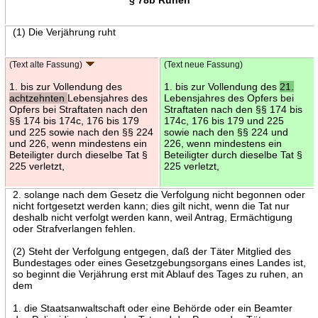
(1) Die Verjährung ruht
(Text alte Fassung)
(Text neue Fassung)
1. bis zur Vollendung des
1. bis zur Vollendung des
21.
achtzehnten
Lebensjahres des
Lebensjahres des Opfers bei
Opfers bei Straftaten nach den
Straftaten nach den §§ 174 bis
§§ 174 bis 174c, 176 bis 179
174c, 176 bis 179 und 225
und 225 sowie nach den §§ 224
sowie nach den §§ 224 und
und 226, wenn mindestens ein
226, wenn mindestens ein
Beteiligter durch dieselbe Tat §
Beteiligter durch dieselbe Tat §
225 verletzt,
225 verletzt,
2. solange nach dem Gesetz die Verfolgung nicht begonnen oder
nicht fortgesetzt werden kann; dies gilt nicht, wenn die Tat nur
deshalb nicht verfolgt werden kann, weil Antrag, Ermächtigung
oder Strafverlangen fehlen.
(2) Steht der Verfolgung entgegen, daß der Täter Mitglied des
Bundestages oder eines Gesetzgebungsorgans eines Landes ist,
so beginnt die Verjährung erst mit Ablauf des Tages zu ruhen, an
dem
1. die Staatsanwaltschaft oder eine Behörde oder ein Beamter