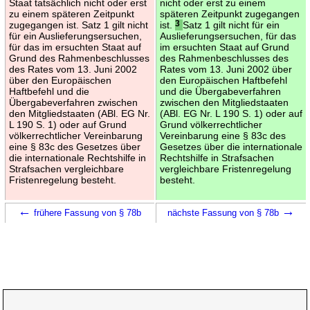
Staat tatsächlich nicht oder erst
nicht oder erst zu einem
zu einem späteren Zeitpunkt
späteren Zeitpunkt zugegangen
zugegangen ist. Satz 1 gilt nicht
ist.
3
Satz 1 gilt nicht für ein
für ein Auslieferungsersuchen,
Auslieferungsersuchen, für das
für das im ersuchten Staat auf
im ersuchten Staat auf Grund
Grund des Rahmenbeschlusses
des Rahmenbeschlusses des
des Rates vom 13. Juni 2002
Rates vom 13. Juni 2002 über
über den Europäischen
den Europäischen Haftbefehl
Haftbefehl und die
und die Übergabeverfahren
Übergabeverfahren zwischen
zwischen den Mitgliedstaaten
den Mitgliedstaaten (ABl. EG Nr.
(ABl. EG Nr. L 190 S. 1) oder auf
L 190 S. 1) oder auf Grund
Grund völkerrechtlicher
völkerrechtlicher Vereinbarung
Vereinbarung eine § 83c des
eine § 83c des Gesetzes über
Gesetzes über die internationale
die internationale Rechtshilfe in
Rechtshilfe in Strafsachen
Strafsachen vergleichbare
vergleichbare Fristenregelung
Fristenregelung besteht.
besteht.
←
→
frühere Fassung von § 78b
nächste Fassung von § 78b