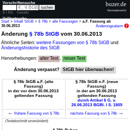
Vorschriftensuche
buzer.de
Normalansicht
§ / Art.
Gesetz
Volltextsuche
Start
>
Inhalt StGB
>
§ 78b
>
alle Fassungen
>
a.F. Fassung ab
30.06.2013
Änderungsalarm
nur in StGB
Änderung
§ 78b StGB
vom 30.06.2013
Ähnliche Seiten:
weitere Fassungen von § 78b StGB
und
Änderungshistorie des StGB
Hervorhebungen:
alter Text
,
neuer Text
Änderung verpasst?
StGB hier überwachen!
§ 78b StGB a.F. (alte
§ 78b StGB n.F. (neue
Fassung)
Fassung)
in der vor dem 30.06.2013
in der am 30.06.2013
geltenden Fassung
geltenden Fassung
durch Artikel 6 G. v.
26.06.2013 BGBl. I S. 1805
←
→
frühere Fassung von § 78b
nächste Fassung von § 78b
(Textabschnitt unverändert)
§ 78b Ruhen