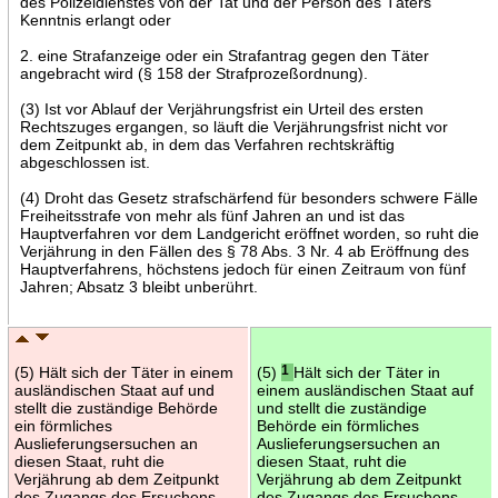
des Polizeidienstes von der Tat und der Person des Täters
Kenntnis erlangt oder
2. eine Strafanzeige oder ein Strafantrag gegen den Täter
angebracht wird (§ 158 der Strafprozeßordnung).
(3) Ist vor Ablauf der Verjährungsfrist ein Urteil des ersten
Rechtszuges ergangen, so läuft die Verjährungsfrist nicht vor
dem Zeitpunkt ab, in dem das Verfahren rechtskräftig
abgeschlossen ist.
(4) Droht das Gesetz strafschärfend für besonders schwere Fälle
Freiheitsstrafe von mehr als fünf Jahren an und ist das
Hauptverfahren vor dem Landgericht eröffnet worden, so ruht die
Verjährung in den Fällen des § 78 Abs. 3 Nr. 4 ab Eröffnung des
Hauptverfahrens, höchstens jedoch für einen Zeitraum von fünf
Jahren; Absatz 3 bleibt unberührt.
(5) Hält sich der Täter in einem
(5)
1
Hält sich der Täter in
ausländischen Staat auf und
einem ausländischen Staat auf
stellt die zuständige Behörde
und stellt die zuständige
ein förmliches
Behörde ein förmliches
Auslieferungsersuchen an
Auslieferungsersuchen an
diesen Staat, ruht die
diesen Staat, ruht die
Verjährung ab dem Zeitpunkt
Verjährung ab dem Zeitpunkt
des Zugangs des Ersuchens
des Zugangs des Ersuchens