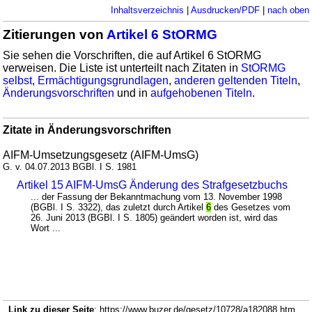
Inhaltsverzeichnis
|
Ausdrucken/PDF
|
nach oben
Zitierungen von
Artikel 6 StORMG
Sie sehen die Vorschriften, die auf Artikel 6 StORMG
verweisen. Die Liste ist unterteilt nach Zitaten in
StORMG
selbst
,
Ermächtigungsgrundlagen
,
anderen geltenden Titeln
,
Änderungsvorschriften
und in
aufgehobenen Titeln
.
Zitate in Änderungsvorschriften
AIFM-Umsetzungsgesetz (AIFM-UmsG)
G. v. 04.07.2013 BGBl. I S. 1981
Artikel 15 AIFM-UmsG Änderung des Strafgesetzbuchs
... der Fassung der Bekanntmachung vom 13. November 1998
(BGBl. I S. 3322), das zuletzt durch Artikel
6
des Gesetzes vom
26. Juni 2013 (BGBl. I S. 1805) geändert worden ist, wird das
Wort ...
Link zu dieser Seite
: https://www.buzer.de/gesetz/10728/a182088.htm