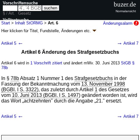
Vorschriftensuche
buzer.de
Normalansicht
§ / Art.
Gesetz
Volltextsuche
Start
>
Inhalt StORMG
>
Art. 6
Änderungsalarm
Hier klicken für
Titel, Fundstelle, Änderungen
etc.
nur in StORMG
Artikel 6 - Gesetz zur Stärkung der Rechte von
←
→
Artikel 5
Artikel 7
Opfern sexuellen Missbrauchs (StORMG)
Artikel 6 Änderung des Strafgesetzbuchs
G. v. 26.06.2013
BGBl. I S. 1805
(
Nr. 32
); Geltung ab 30.06.2013,
abweichend siehe
Artikel 8
Artikel 6 wird in
1 Vorschrift zitiert
und ändert mWv. 30. Juni 2013
StGB
§
10 Änderungen
|
Drucksachen / Entwurf / Begründung
|
78b
wird in 11 Vorschriften zitiert
In §
78b
Absatz 1 Nummer 1 des
Strafgesetzbuchs
in der
Fassung der Bekanntmachung vom
13. November 1998
(BGBl. I S. 3322
), das zuletzt durch Artikel
1
des Gesetzes
vom
10. Juni 2013 (BGBl. I S. 1497
) geändert worden ist, wird
das Wort „achtzehnten" durch die Angabe „21." ersetzt.
←
→
Artikel 5
Artikel 7