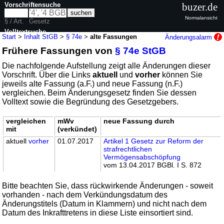
Vorschriftensuche
buzer.de
Normalansicht
§ / Art.
Gesetz
Volltextsuche
Start
>
Inhalt StGB
>
§ 74e
>
alte Fassungen
Änderungsalarm
Frühere Fassungen von
§ 74e StGB
nur in StGB
Die nachfolgende Aufstellung zeigt alle Änderungen dieser
Vorschrift. Über die Links
aktuell
und
vorher
können Sie
jeweils alte Fassung (a.F.) und neue Fassung (n.F.)
vergleichen. Beim Änderungsgesetz finden Sie dessen
Volltext sowie die Begründung des Gesetzgebers.
vergleichen
mWv
neue Fassung durch
mit
(verkündet)
aktuell
vorher
01.07.2017
Artikel 1 Gesetz zur Reform der
strafrechtlichen
Vermögensabschöpfung
vom 13.04.2017 BGBl. I S. 872
Bitte beachten Sie, dass rückwirkende Änderungen - soweit
vorhanden - nach dem Verkündungsdatum des
Änderungstitels (Datum in Klammern) und nicht nach dem
Datum des Inkrafttretens in diese Liste einsortiert sind.