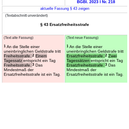
BGBl. 2023 I Nr. 218
aktuelle Fassung § 43 zeigen
(Textabschnitt unverändert)
§ 43 Ersatzfreiheitsstrafe
(Text alte Fassung)
(Text neue Fassung)
1
An die Stelle einer
1
An die Stelle einer
uneinbringlichen Geldstrafe tritt
uneinbringlichen Geldstrafe tritt
Freiheitsstrafe.
2
Einem
Ersatzfreiheitsstrafe.
2
Zwei
Tagessatz
entspricht ein Tag
Tagessätzen
entspricht ein Tag
Freiheitsstrafe.
3
Das
Ersatzfreiheitsstrafe.
3
Das
Mindestmaß der
Mindestmaß der
Ersatzfreiheitsstrafe ist ein Tag.
Ersatzfreiheitsstrafe ist ein Tag.