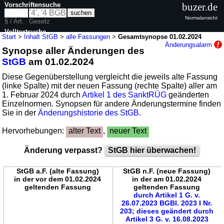
Vorschriftensuche
buzer.de
Normalansicht
§ / Art.
Gesetz
Volltextsuche
Start
>
Inhalt StGB
>
alle Fassungen
>
Gesamtsynopse 01.02.2024
Änderungsalarm
Synopse aller Änderungen des
nur in StGB
StGB
am 01.02.2024
Diese Gegenüberstellung vergleicht die jeweils alte Fassung
(linke Spalte) mit der neuen Fassung (rechte Spalte) aller am
1. Februar 2024 durch
Artikel 1 des SanktRÜG
geänderten
Einzelnormen. Synopsen für andere Änderungstermine finden
Sie in der
Änderungshistorie des StGB
.
Hervorhebungen:
alter Text
,
neuer Text
Änderung verpasst?
StGB hier überwachen!
StGB a.F. (alte Fassung)
StGB n.F. (neue Fassung)
in der vor dem 01.02.2024
in der am 01.02.2024
geltenden Fassung
geltenden Fassung
durch Artikel 1 G. v.
26.07.2023 BGBl. 2023 I Nr.
203; dieses geändert durch
Artikel 3 G. v. 16.08.2023