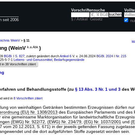
Vorschriftensuche
Vollt
§ / Artikel
Gesetz
n seit 2006
nu
eichnis WeinV
>
§ 11
Ma
nung (WeinV
k.a.Abk.
)
009
BGBl. I S. 827
; zuletzt geändert durch
Artikel 6
V. v. 24.06.2024
BGBl. 2024 I Nr. 215
125-5-7-1
Lebens- und Genussmittel, Bedarfsgegenstände
d in 38 Vorschriften zitiert
ng
erfahren und Behandlungsstoffe (zu
§ 13 Abs. 3 Nr. 1 und 3
des We
d wird in
8 Vorschriften zitiert
ellung von weinhaltigen Getränken bestimmten Erzeugnissen dürfen nur
erordnung (EU) Nr. 1308/2013
des Europäischen Parlaments und des 
eine gemeinsame Marktorganisation für landwirtschaftliche Erzeugnis
ngen (EWG) Nr. 922/72
,
(EWG) Nr. 234/79
,
(EG) Nr. 1037/2001
und
(
47 vom 20.12.2013, S. 671) in der jeweils geltenden Fassung zugelass
angewendet und die dort aufgeführten Stoffe zugesetzt worden sein.