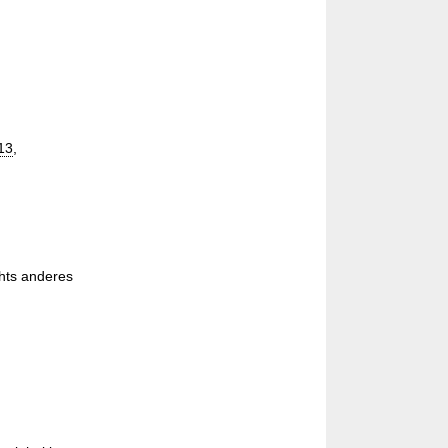
13
,
hts anderes