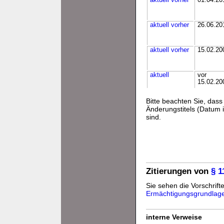
aktuell
vorher
01.04.20
aktuell
vorher
26.06.20
aktuell
vorher
15.02.20
aktuell
vor
15.02.20
Bitte beachten Sie, da
Änderungstitels (Datum i
sind.
Zitierungen von
§ 
Sie sehen die Vorschrifte
Ermächtigungsgrundlag
interne Verweise