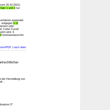
(vom 20.10.2021)
 Satz 1 und 2
nur
verfahren anwendet
2. entgegen
§ 11
eichert oder
atz 3 eine Cuveé
tzt wird, 4.
 2
Ionenaustauscher
cken/PDF
|
nach oben
lrechtlicher
ei der Herstellung von
f ...
Absatzes 5"