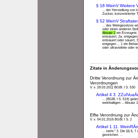
§ 18 WeinV Weitere V
... der Herstellung von
Zucker, konzentrierter 
§ 52 WeinV Straftate
... des Weingesetzes wi
oder einen anderen Stof
Absatz 2
ein Erzeugnis s
entsäuert, 2a. entgege
entsäuert oder säuert, 
entgegen ... 1 ein Beha
oder ultraviolette oder 
Zitate in Änderungsvor
Dritte Verordnung zur Ä
Verordnungen
V. v. 28.03.2011 BGBl. I S. 530
Artikel 4 3. ZZulVu
... (BGBl. I S. 519) geä
weinhaltigen ... Absat
Elfte Verordnung zur Änd
V. v. 04.01.2016 BGBl. I S. 2
Artikel 1 11. WeinR
... steht." 3. Die §§ 6,
gestrichen. ...