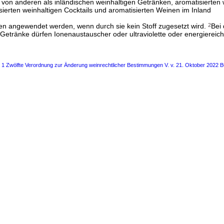
von anderen als inländischen weinhaltigen Getränken, aromatisierten 
ierten weinhaltigen Cocktails und aromatisierten Weinen im Inland
n angewendet werden, wenn durch sie kein Stoff zugesetzt wird.
2
Bei 
Getränke dürfen Ionenaustauscher oder ultraviolette oder energiereich
s 1 Zwölfte Verordnung zur Änderung weinrechtlicher Bestimmungen V. v. 21. Oktober 2022 B