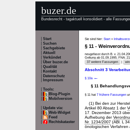
buzer.de
Bundesrecht - tagaktuell konsolidiert - alle Fassunge
Start
Sie sind hier:
Start
>
Inhaltsverz
Suchen
§ 11 - Weinverord
Sachgebiete
Aktuell
neugefasst durch B. v. 21.04.2
Verkündet
Geltung ab 01.09.1995; FNA: 2
Über buzer.de
37 weitere Fassungen
|
wir
Qualität
Abschnitt 3 Verarbeitu
Kontakt
Datenschutz
←
§ 10a
Impressum
§ 11 Behandlungsv
Tools:
Blog-Plugin
§ 11 hat
7 frühere Fassungen
un
Mobilversion
(1) Bei den zur Herst
Artikel 80 Absatz 1 der
V
Update via:
17. Dezember 2013 über 
Web-Widget
Aufhebung der
Verordnu
Feed
Nr. 1234/2007
(ABl. L 3
Rechtskataster
önologischen Verfahren 