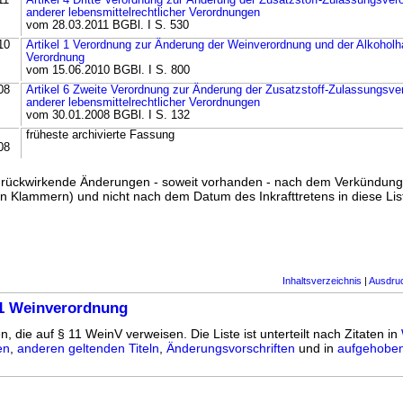
11
Artikel 4 Dritte Verordnung zur Änderung der Zusatzstoff-Zulassungsve
anderer lebensmittelrechtlicher Verordnungen
vom 28.03.2011 BGBl. I S. 530
10
Artikel 1 Verordnung zur Änderung der Weinverordnung und der Alkoholh
Verordnung
vom 15.06.2010 BGBl. I S. 800
08
Artikel 6 Zweite Verordnung zur Änderung der Zusatzstoff-Zulassungsv
anderer lebensmittelrechtlicher Verordnungen
vom 30.01.2008 BGBl. I S. 132
früheste archivierte Fassung
08
ss rückwirkende Änderungen - soweit vorhanden - nach dem Verkündun
n Klammern) und nicht nach dem Datum des Inkrafttretens in diese List
Inhaltsverzeichnis
|
Ausdru
11 Weinverordnung
n, die auf § 11 WeinV verweisen. Die Liste ist unterteilt nach Zitaten in
en
,
anderen geltenden Titeln
,
Änderungsvorschriften
und in
aufgehoben