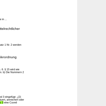
 in ...
elrechtlicher
Satz 1 Nr. 2 werden
-Verordnung
 6. § 15 wird wie
en. b) Die Nummern 2
 3 eingefügt: „(2)
uert, anreichert oder
z 3
eine Cuveé