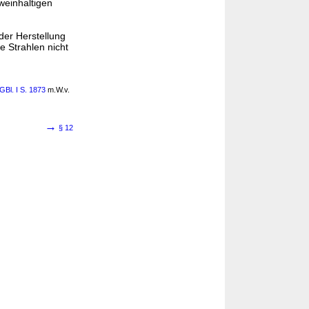
weinhaltigen
der Herstellung
e Strahlen nicht
GBl. I S. 1873
m.W.v.
→
§ 12