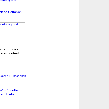
rordnung und
altige Getränke-
erordnung und
gsdatum des
e einsortiert
cken/PDF
|
nach oben
WeinV selbst
,
en Titeln
.