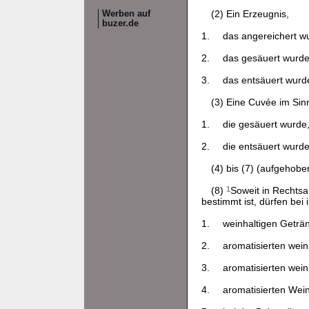
(2) Ein Erzeugnis,
Werben auf
buzer.de
1.
das angereichert wu
2.
das gesäuert wurde
3.
das entsäuert wurde
(3) Eine Cuvée im Sin
1.
die gesäuert wurde,
2.
die entsäuert wurde
(4) bis (7) (aufgehobe
(8)
1
Soweit in Rechts
bestimmt ist, dürfen bei 
1.
weinhaltigen Geträn
2.
aromatisierten wein
3.
aromatisierten wein
4.
aromatisierten Wein