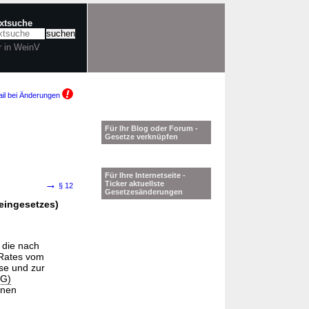
extsuche
r in WeinV
il bei Änderungen
Für Ihr Blog oder Forum -
Gesetze verknüpfen
Für Ihre Internetseite -
→
Ticker aktuellste
§ 12
Gesetzesänderungen
ingesetzes)
 die nach
Rates vom
se und zur
EG)
enen