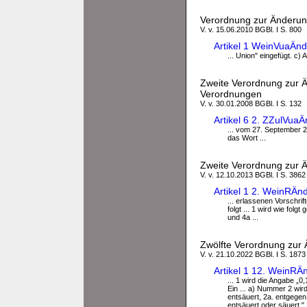
Verordnung zur Änderun
V. v. 15.06.2010 BGBl. I S. 800
Artikel 1 WeinVuaÄn
... Union" eingefügt. c)
Zweite Verordnung zur Ä
Verordnungen
V. v. 30.01.2008 BGBl. I S. 132
Artikel 6 2. ZZulVu
... vom 27. September 20
das Wort ...
Zweite Verordnung zur Ä
V. v. 12.10.2013 BGBl. I S. 3862
Artikel 1 2. WeinRÄ
... erlassenen Vorschrif
folgt ... 1 wird wie fol
und 4a ...
Zwölfte Verordnung zur
V. v. 21.10.2022 BGBl. I S. 1873
Artikel 1 12. WeinR
... 1 wird die Angabe „0
Ein ... a) Nummer 2 wir
entsäuert, 2a. entgegen
entsäuert oder säuert,".