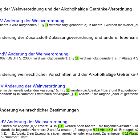
g der Weinverordnung und der Alkoholhaltige Getränke-Verordnung
dV Änderung der Weinverordnung
 Absatz 3 wird aufgehoben. 9. §
11
wird wie folgt geändert: a) In Absatz 1 werden die Wörter „die
nderung der Zusatzstoff-Zulassungsverordnung und anderer lebensmitt
aÄndV Änderung der Weinverordnung
07 (BGBl. I S. 2308), wird wie folgt geändert: 1. §
11
wird wie folgt geändert: a) In Absatz 4 
nderung weinrechtlicher Vorschriften und der Alkoholhaltige Getränke
ndV Änderung der Weinverordnung
ten in der jeweils geltenden Fassung." 5. In §
11
werden die Absätze 4 bis 7 und 9 aufgehoben.
gt geändert: a) In Nummer 1 wird nach der Angabe „§
11
Absatz 1" die Angabe „oder 2" gestrich
 Änderung weinrechtlicher Bestimmungen
ÄndV Änderung der Weinverordnung
,1" durch die Angabe „0,5" ersetzt. 4. In
§ 11
werden nach Absatz 1 die folgenden Absätze 2 und
d durch die folgenden Nummern 2 und 2a ersetzt: „2. entgegen
§ 11 Absatz 2
ein Erzeugnis sä
 § 11 ... 11 Absatz 2 ein Erzeugnis säuert, anreichert oder entsäuert, 2a. entgegen
§ 11 Absat
 b) Nummer 5 wird ...