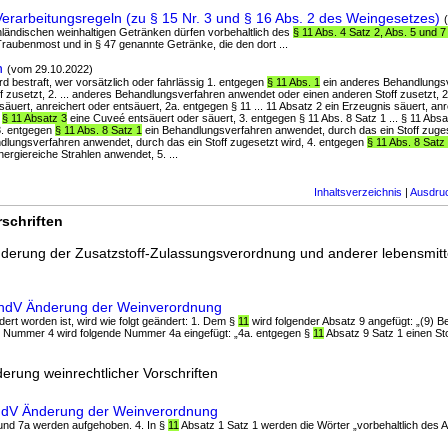
erarbeitungsregeln (zu § 15 Nr. 3 und § 16 Abs. 2 des Weingesetzes)
 inländischen weinhaltigen Getränken dürfen vorbehaltlich des
§ 11 Abs. 4 Satz 2, Abs. 5 und 7
Traubenmost und in § 47 genannte Getränke, die den dort ...
n
(vom 29.10.2022)
rd bestraft, wer vorsätzlich oder fahrlässig 1. entgegen
§ 11 Abs. 1
ein anderes Behandlungs
f zusetzt, 2. ... anderes Behandlungsverfahren anwendet oder einen anderen Stoff zusetzt, 
äuert, anreichert oder entsäuert, 2a. entgegen § 11 ... 11 Absatz 2 ein Erzeugnis säuert, anr
n
§ 11 Absatz 3
eine Cuveé entsäuert oder säuert, 3. entgegen § 11 Abs. 8 Satz 1 ... § 11 Abs
3. entgegen
§ 11 Abs. 8 Satz 1
ein Behandlungsverfahren anwendet, durch das ein Stoff zugese
ndlungsverfahren anwendet, durch das ein Stoff zugesetzt wird, 4. entgegen
§ 11 Abs. 8 Satz
energiereiche Strahlen anwendet, 5. ...
Inhaltsverzeichnis
|
Ausdru
schriften
nderung der Zusatzstoff-Zulassungsverordnung und anderer lebensmitte
aÄndV Änderung der Weinverordnung
ndert worden ist, wird wie folgt geändert: 1. Dem §
11
wird folgender Absatz 9 angefügt: „(9) B
z 1 Nummer 4 wird folgende Nummer 4a eingefügt: „4a. entgegen §
11
Absatz 9 Satz 1 einen Stof
erung weinrechtlicher Vorschriften
ÄndV Änderung der Weinverordnung
 7 und 7a werden aufgehoben. 4. In §
11
Absatz 1 Satz 1 werden die Wörter „vorbehaltlich des 