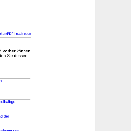
cken/PDF
|
nach oben
d
vorher
können
nden Sie dessen
n
holhaltige
nd der