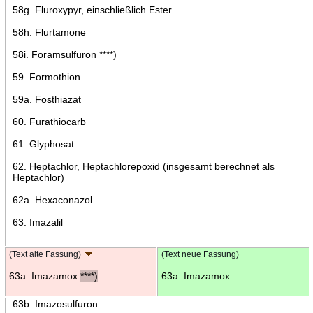
58g. Fluroxypyr, einschließlich Ester
58h. Flurtamone
58i. Foramsulfuron ****)
59. Formothion
59a. Fosthiazat
60. Furathiocarb
61. Glyphosat
62. Heptachlor, Heptachlorepoxid (insgesamt berechnet als
Heptachlor)
62a. Hexaconazol
63. Imazalil
(Text alte Fassung)
(Text neue Fassung)
63a. Imazamox
****)
63a. Imazamox
63b. Imazosulfuron