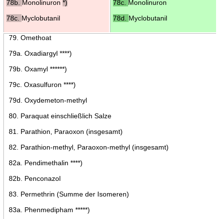
78b.
Monolinuron
*)
78c.
Monolinuron
78c.
Myclobutanil
78d.
Myclobutanil
79. Omethoat
79a. Oxadiargyl ****)
79b. Oxamyl ******)
79c. Oxasulfuron ****)
79d. Oxydemeton-methyl
80. Paraquat einschließlich Salze
81. Parathion, Paraoxon (insgesamt)
82. Parathion-methyl, Paraoxon-methyl (insgesamt)
82a. Pendimethalin ****)
82b. Penconazol
83. Permethrin (Summe der Isomeren)
83a. Phenmedipham *****)