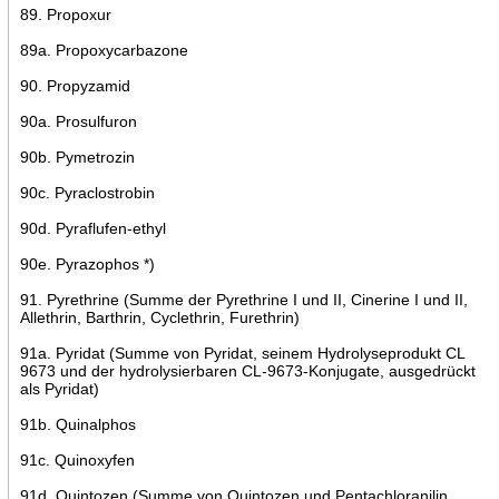
89. Propoxur
89a. Propoxycarbazone
90. Propyzamid
90a. Prosulfuron
90b. Pymetrozin
90c. Pyraclostrobin
90d. Pyraflufen-ethyl
90e. Pyrazophos *)
91. Pyrethrine (Summe der Pyrethrine I und II, Cinerine I und II,
Allethrin, Barthrin, Cyclethrin, Furethrin)
91a. Pyridat (Summe von Pyridat, seinem Hydrolyseprodukt CL
9673 und der hydrolysierbaren CL-9673-Konjugate, ausgedrückt
als Pyridat)
91b. Quinalphos
91c. Quinoxyfen
91d. Quintozen (Summe von Quintozen und Pentachloranilin,