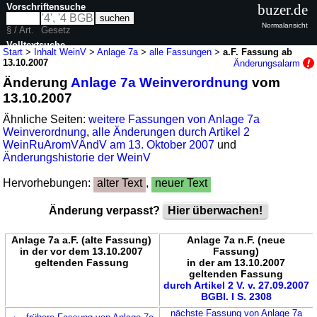
Vorschriftensuche
buzer.de
Normalansicht
§ / Art.
Gesetz
Volltextsuche
Start
>
Inhalt WeinV
>
Anlage 7a
>
alle Fassungen
>
a.F. Fassung ab
13.10.2007
Änderungsalarm
nur in WeinV
Änderung
Anlage 7a Weinverordnung
vom
13.10.2007
Ähnliche Seiten:
weitere Fassungen von Anlage 7a
Weinverordnung
,
alle Änderungen durch Artikel 2
WeinRuAromVÄndV am 13. Oktober 2007
und
Änderungshistorie der WeinV
Hervorhebungen:
alter Text
,
neuer Text
Änderung verpasst?
Hier überwachen!
Anlage 7a a.F. (alte Fassung)
Anlage 7a n.F. (neue
in der vor dem 13.10.2007
Fassung)
geltenden Fassung
in der am 13.10.2007
geltenden Fassung
durch Artikel 2 V. v. 27.09.2007
BGBl. I S. 2308
←
nächste Fassung von Anlage 7a