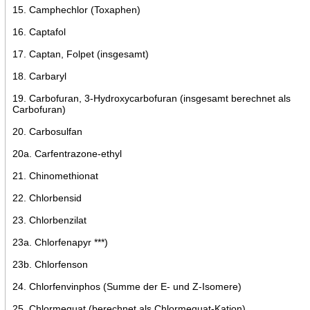
15. Camphechlor (Toxaphen)
16. Captafol
17. Captan, Folpet (insgesamt)
18. Carbaryl
19. Carbofuran, 3-Hydroxycarbofuran (insgesamt berechnet als
Carbofuran)
20. Carbosulfan
20a. Carfentrazone-ethyl
21. Chinomethionat
22. Chlorbensid
23. Chlorbenzilat
23a. Chlorfenapyr ***)
23b. Chlorfenson
24. Chlorfenvinphos (Summe der E- und Z-Isomere)
25. Chlormequat (berechnet als Chlormequat-Kation)