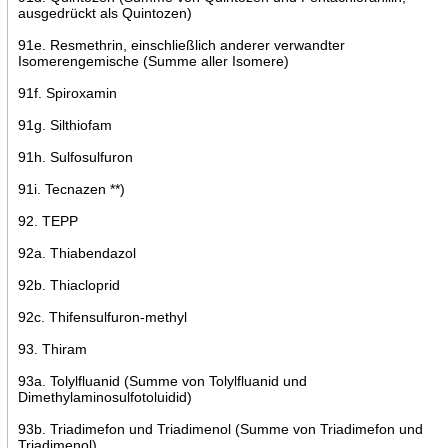
ausgedrückt als Quintozen)
91e. Resmethrin, einschließlich anderer verwandter
Isomerengemische (Summe aller Isomere)
91f. Spiroxamin
91g. Silthiofam
91h. Sulfosulfuron
91i. Tecnazen **)
92. TEPP
92a. Thiabendazol
92b. Thiacloprid
92c. Thifensulfuron-methyl
93. Thiram
93a. Tolylfluanid (Summe von Tolylfluanid und
Dimethylaminosulfotoluidid)
93b. Triadimefon und Triadimenol (Summe von Triadimefon und
Triadimenol)