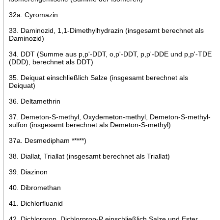
32a. Cyromazin
33. Daminozid, 1,1-Dimethylhydrazin (insgesamt berechnet als
Daminozid)
34. DDT (Summe aus p,p'-DDT, o,p'-DDT, p,p'-DDE und p,p'-TDE
(DDD), berechnet als DDT)
35. Deiquat einschließlich Salze (insgesamt berechnet als
Deiquat)
36. Deltamethrin
37. Demeton-S-methyl, Oxydemeton-methyl, Demeton-S-methyl-
sulfon (insgesamt berechnet als Demeton-S-methyl)
37a. Desmedipham *****)
38. Diallat, Triallat (insgesamt berechnet als Triallat)
39. Diazinon
40. Dibromethan
41. Dichlorfluanid
42. Dichlorprop, Dichlorprop-P einschließlich Salze und Ester