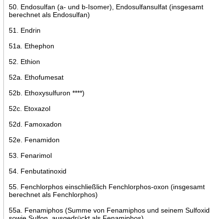
50. Endosulfan (a- und b-Isomer), Endosulfansulfat (insgesamt
berechnet als Endosulfan)
51. Endrin
51a. Ethephon
52. Ethion
52a. Ethofumesat
52b. Ethoxysulfuron ****)
52c. Etoxazol
52d. Famoxadon
52e. Fenamidon
53. Fenarimol
54. Fenbutatinoxid
55. Fenchlorphos einschließlich Fenchlorphos-oxon (insgesamt
berechnet als Fenchlorphos)
55a. Fenamiphos (Summe von Fenamiphos und seinem Sulfoxid
sowie Sulfon, ausgedrückt als Fenamiphos)