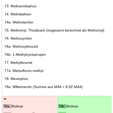
73. Methamidophos
74. Methidathion
74a. Metholachlor
75. Methomyl, Thiodicarb (insgesamt berechnet als Methomyl)
76. Methoxychlor
76a. Methoxyfenozid
76b. 1-Methylcyclopropen
77. Methylbromid
77a. Metsulfuron-methyl
78. Mevinphos
78a. Milbemectin (Summe aus MA4 + 8,9Z-MA4)
78a.
Molinat
78b.
Molinat