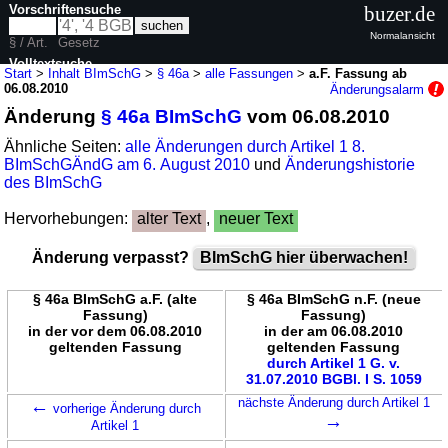
Vorschriftensuche
buzer.de
Normalansicht
§ / Art.
Gesetz
Volltextsuche
Start
>
Inhalt BImSchG
>
§ 46a
>
alle Fassungen
>
a.F. Fassung ab
06.08.2010
Änderungsalarm
nur in BImSchG
Änderung
§ 46a BImSchG
vom 06.08.2010
Ähnliche Seiten:
alle Änderungen durch Artikel 1 8.
BImSchGÄndG am 6. August 2010
und
Änderungshistorie
des BImSchG
Hervorhebungen:
alter Text
,
neuer Text
Änderung verpasst?
BImSchG hier überwachen!
§ 46a BImSchG a.F. (alte
§ 46a BImSchG n.F. (neue
Fassung)
Fassung)
in der vor dem 06.08.2010
in der am 06.08.2010
geltenden Fassung
geltenden Fassung
durch Artikel 1 G. v.
31.07.2010 BGBl. I S. 1059
←
nächste Änderung durch Artikel 1
vorherige Änderung durch
→
Artikel 1