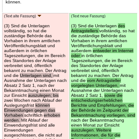
können.
(Text alte Fassung)
(Text neue Fassung)
(3) Sind die Unterlagen
(3) Sind die Unterlagen
des
vollständig, so hat die
Antragstellers
vollständig, so hat
zuständige Behörde das
die zuständige Behörde das
Vorhaben in ihrem amtlichen
Vorhaben in ihrem amtlichen
Veröffentlichungsblatt und
Veröffentlichungsblatt und
außerdem in örtlichen
außerdem
entweder im Internet
Tageszeitungen, die im Bereich
oder
in örtlichen
des Standortes der Anlage
Tageszeitungen, die im Bereich
verbreitet sind, öffentlich
des Standortes der Anlage
bekannt zu machen. Der Antrag
verbreitet sind, öffentlich
und die
Unterlagen sind,
mit
bekannt zu machen. Der Antrag
Ausnahme der Unterlagen nach
und die
vom Antragsteller
Absatz 2 Satz 1, nach der
vorgelegten Unterlagen,
mit
Bekanntmachung einen Monat
Ausnahme der Unterlagen nach
zur Einsicht
auszulegen; bis
Absatz 2 Satz 1,
sowie die
zwei Wochen nach Ablauf der
entscheidungserheblichen
Auslegungsfrist
können
Berichte und Empfehlungen, die
Einwendungen gegen das
der Behörde im Zeitpunkt der
Vorhaben
schriftlich
erhoben
Bekanntmachung vorliegen, sind
werden.
Mit Ablauf der
nach der Bekanntmachung
Einwendungsfrist sind alle
einen Monat zur Einsicht
Einwendungen
auszulegen. Weitere
ausgeschlossen, die nicht auf
Informationen, die für die