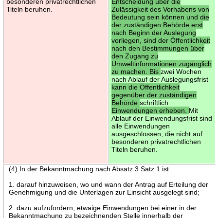
besonderen privatrechtlichen
Entscheidung über die
Titeln beruhen.
Zulässigkeit des Vorhabens von
Bedeutung sein können und die
der zuständigen Behörde erst
nach Beginn der Auslegung
vorliegen, sind der Öffentlichkeit
nach den Bestimmungen über
den Zugang zu
Umweltinformationen zugänglich
zu machen. Bis
zwei Wochen
nach Ablauf der Auslegungsfrist
kann die Öffentlichkeit
gegenüber der zuständigen
Behörde
schriftlich
Einwendungen erheben.
Mit
Ablauf der Einwendungsfrist sind
alle Einwendungen
ausgeschlossen, die nicht auf
besonderen privatrechtlichen
Titeln beruhen.
(4) In der Bekanntmachung nach Absatz 3 Satz 1 ist
1. darauf hinzuweisen, wo und wann der Antrag auf Erteilung der
Genehmigung und die Unterlagen zur Einsicht ausgelegt sind;
2. dazu aufzufordern, etwaige Einwendungen bei einer in der
Bekanntmachung zu bezeichnenden Stelle innerhalb der