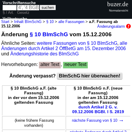
Vorschriftensuche
buzer.de
Normalansicht
§ / Art.
Gesetz
Volltextsuche
Start
>
Inhalt BImSchG
>
§ 10
>
alle Fassungen
>
a.F. Fassung ab
15.12.2006
Änderungsalarm
nur in BImSchG
Änderung
§ 10 BImSchG
vom 15.12.2006
Ähnliche Seiten:
weitere Fassungen von § 10 BImSchG
,
alle
Änderungen durch Artikel 2 ÖffBetG am 15. Dezember 2006
und
Änderungshistorie des BImSchG
Hervorhebungen:
alter Text
,
neuer Text
Änderung verpasst?
BImSchG hier überwachen!
§ 10 BImSchG a.F. (alte
§ 10 BImSchG n.F. (neue
Fassung)
Fassung)
in der vor dem 15.12.2006
in der am 15.12.2006
geltenden Fassung
geltenden Fassung
durch Artikel 2 G. v.
09.12.2006 BGBl. I S. 2819
→
(keine frühere Fassung
nächste Fassung von § 10
vorhanden)