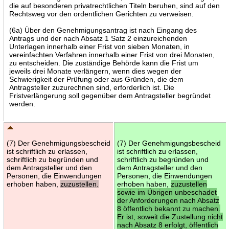
die auf besonderen privatrechtlichen Titeln beruhen, sind auf den
Rechtsweg vor den ordentlichen Gerichten zu verweisen.
(6a) Über den Genehmigungsantrag ist nach Eingang des
Antrags und der nach Absatz 1 Satz 2 einzureichenden
Unterlagen innerhalb einer Frist von sieben Monaten, in
vereinfachten Verfahren innerhalb einer Frist von drei Monaten,
zu entscheiden. Die zuständige Behörde kann die Frist um
jeweils drei Monate verlängern, wenn dies wegen der
Schwierigkeit der Prüfung oder aus Gründen, die dem
Antragsteller zuzurechnen sind, erforderlich ist. Die
Fristverlängerung soll gegenüber dem Antragsteller begründet
werden.
(7) Der Genehmigungsbescheid
(7) Der Genehmigungsbescheid
ist schriftlich zu erlassen,
ist schriftlich zu erlassen,
schriftlich zu begründen und
schriftlich zu begründen und
dem Antragsteller und den
dem Antragsteller und den
Personen, die Einwendungen
Personen, die Einwendungen
erhoben haben,
zuzustellen.
erhoben haben,
zuzustellen
sowie im Übrigen unbeschadet
der Anforderungen nach Absatz
8 öffentlich bekannt zu machen.
Er ist, soweit die Zustellung nicht
nach Absatz 8 erfolgt, öffentlich