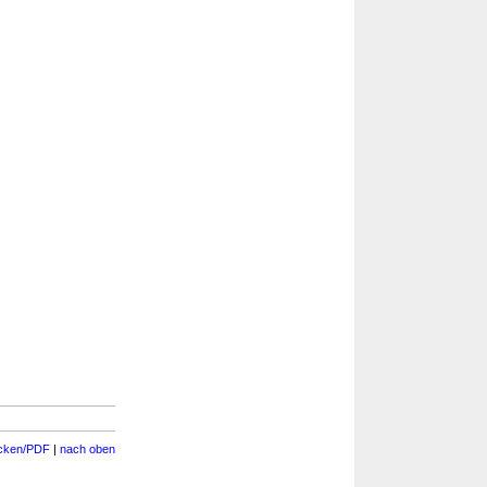
cken/PDF
|
nach oben