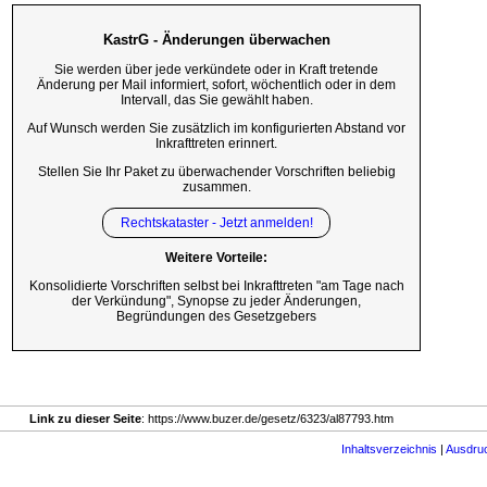
KastrG - Änderungen überwachen
Sie werden über jede verkündete oder in Kraft tretende
Änderung per Mail informiert, sofort, wöchentlich oder in dem
Intervall, das Sie gewählt haben.
Auf Wunsch werden Sie zusätzlich im konfigurierten Abstand vor
Inkrafttreten erinnert.
Stellen Sie Ihr Paket zu überwachender Vorschriften beliebig
zusammen.
Rechtskataster - Jetzt anmelden!
Weitere Vorteile:
Konsolidierte Vorschriften selbst bei Inkrafttreten "am Tage nach
der Verkündung", Synopse zu jeder Änderungen,
Begründungen des Gesetzgebers
Link zu dieser Seite
: https://www.buzer.de/gesetz/6323/al87793.htm
Inhaltsverzeichnis
|
Ausdru