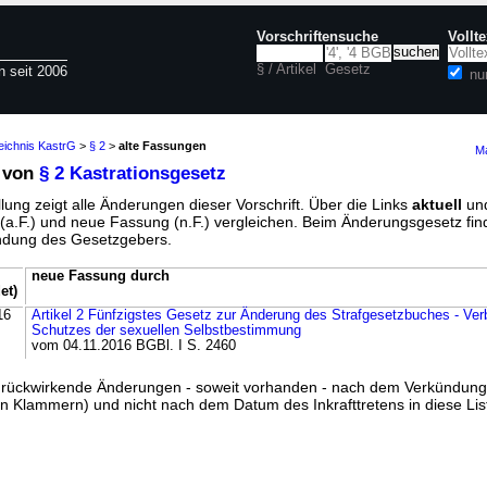
Vorschriftensuche
Vollt
§ / Artikel
Gesetz
n seit 2006
nu
eichnis KastrG
>
§ 2
>
alte Fassungen
Ma
 von
§ 2 Kastrationsgesetz
lung zeigt alle Änderungen dieser Vorschrift. Über die Links
aktuell
un
g (a.F.) und neue Fassung (n.F.) vergleichen. Beim Änderungsgesetz fi
ündung des Gesetzgebers.
neue Fassung durch
et)
16
Artikel 2 Fünfzigstes Gesetz zur Änderung des Strafgesetzbuches - Ve
Schutzes der sexuellen Selbstbestimmung
vom 04.11.2016 BGBl. I S. 2460
ss rückwirkende Änderungen - soweit vorhanden - nach dem Verkündun
n Klammern) und nicht nach dem Datum des Inkrafttretens in diese List