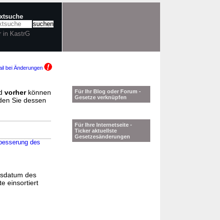
extsuche
r in KastrG
il bei Änderungen
d
vorher
können
Für Ihr Blog oder Forum -
Gesetze verknüpfen
nden Sie dessen
Für Ihre Internetseite -
Ticker aktuellste
Gesetzesänderungen
rbesserung des
gsdatum des
e einsortiert