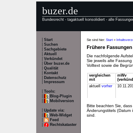
buzer.de
Bundesrecht - tagaktuell konsolidiert - alle Fassunge
Start
Sie sind hier:
Start
>
Inhaltsverz
Suchen
Frühere Fassungen
Sachgebiete
Aktuell
Die nachfolgende Aufstel
Verkündet
Sie jeweils alte Fassun
Über buzer.de
Volltext sowie die Begr
Qualität
Kontakt
vergleichen
mWv
Datenschutz
mit
(verkünd
Impressum
aktuell
vorher
10.11.20
Tools:
Blog-Plugin
Mobilversion
Bitte beachten Sie, da
Änderungstitels (Datum i
Update via:
sind.
Web-Widget
Feed
Rechtskataster