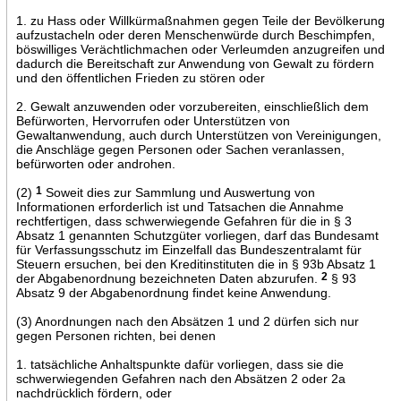
1. zu Hass oder Willkürmaßnahmen gegen Teile der Bevölkerung
aufzustacheln oder deren Menschenwürde durch Beschimpfen,
böswilliges Verächtlichmachen oder Verleumden anzugreifen und
dadurch die Bereitschaft zur Anwendung von Gewalt zu fördern
und den öffentlichen Frieden zu stören oder
2. Gewalt anzuwenden oder vorzubereiten, einschließlich dem
Befürworten, Hervorrufen oder Unterstützen von
Gewaltanwendung, auch durch Unterstützen von Vereinigungen,
die Anschläge gegen Personen oder Sachen veranlassen,
befürworten oder androhen.
(2)
1
Soweit dies zur Sammlung und Auswertung von
Informationen erforderlich ist und Tatsachen die Annahme
rechtfertigen, dass schwerwiegende Gefahren für die in § 3
Absatz 1 genannten Schutzgüter vorliegen, darf das Bundesamt
für Verfassungsschutz im Einzelfall das Bundeszentralamt für
Steuern ersuchen, bei den Kreditinstituten die in § 93b Absatz 1
der Abgabenordnung bezeichneten Daten abzurufen.
2
§ 93
Absatz 9 der Abgabenordnung findet keine Anwendung.
(3) Anordnungen nach den Absätzen 1 und 2 dürfen sich nur
gegen Personen richten, bei denen
1. tatsächliche Anhaltspunkte dafür vorliegen, dass sie die
schwerwiegenden Gefahren nach den Absätzen 2 oder 2a
nachdrücklich fördern, oder