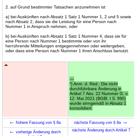
2. auf Grund bestimmter Tatsachen anzunehmen ist
a) bei Auskünften nach Absatz 1 Satz 1 Nummer 1, 2 und 5 sowie
nach Absatz 2, dass sie die Leistung für eine Person nach
Nummer 1 in Anspruch nehmen, oder
b) bei Auskünften nach Absatz 1 Satz 1 Nummer 4, dass sie für
eine Person nach Nummer 1 bestimmte oder von ihr
herrührende Mitteilungen entgegennehmen oder weitergeben,
oder dass eine Person nach Nummer 1 ihren Anschluss benutzt.
---
*) Anm. d. Red.: Die nicht
durchführbare Änderung in
Artikel 7 Abs. 22 Nummer G. v.
12. Mai 2021 (BGBl. I S. 990)
wurde sinngemäß in Absatz 1
konsolidiert.
←
→
frühere Fassung von § 8a
nächste Fassung von § 8a
←
nächste Änderung durch Artikel 7
vorherige Änderung durch
→