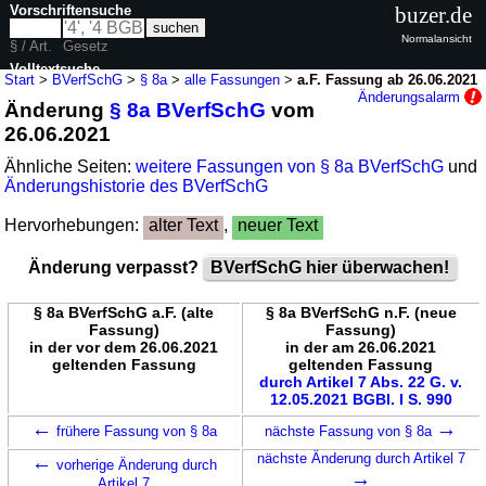
Vorschriftensuche
buzer.de
Normalansicht
§ / Art.
Gesetz
Volltextsuche
Start
>
BVerfSchG
>
§ 8a
>
alle Fassungen
>
a.F. Fassung ab 26.06.2021
Änderungsalarm
Änderung
§ 8a BVerfSchG
vom
nur in BVerfSchG
26.06.2021
Ähnliche Seiten:
weitere Fassungen von § 8a BVerfSchG
und
Änderungshistorie des BVerfSchG
Hervorhebungen:
alter Text
,
neuer Text
Änderung verpasst?
BVerfSchG hier überwachen!
§ 8a BVerfSchG a.F. (alte
§ 8a BVerfSchG n.F. (neue
Fassung)
Fassung)
in der vor dem 26.06.2021
in der am 26.06.2021
geltenden Fassung
geltenden Fassung
durch Artikel 7 Abs. 22 G. v.
12.05.2021 BGBl. I S. 990
←
→
frühere Fassung von § 8a
nächste Fassung von § 8a
←
nächste Änderung durch Artikel 7
vorherige Änderung durch
→
Artikel 7