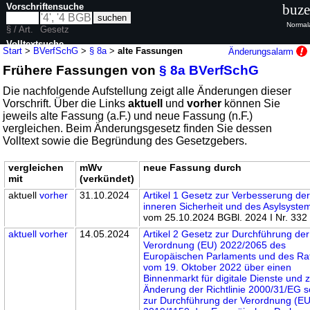
Vorschriftensuche
buze
Normal
§ / Art.
Gesetz
Volltextsuche
Start
>
BVerfSchG
>
§ 8a
>
alte Fassungen
Änderungsalarm
Frühere Fassungen von
§ 8a BVerfSchG
nur in BVerfSchG
Die nachfolgende Aufstellung zeigt alle Änderungen dieser
Vorschrift. Über die Links
aktuell
und
vorher
können Sie
jeweils alte Fassung (a.F.) und neue Fassung (n.F.)
vergleichen. Beim Änderungsgesetz finden Sie dessen
Volltext sowie die Begründung des Gesetzgebers.
vergleichen
mWv
neue Fassung durch
mit
(verkündet)
aktuell
vorher
31.10.2024
Artikel 1 Gesetz zur Verbesserung de
inneren Sicherheit und des Asylsyste
vom 25.10.2024 BGBl. 2024 I Nr. 332
aktuell
vorher
14.05.2024
Artikel 2 Gesetz zur Durchführung der
Verordnung (EU) 2022/2065 des
Europäischen Parlaments und des Ra
vom 19. Oktober 2022 über einen
Binnenmarkt für digitale Dienste und 
Änderung der Richtlinie 2000/31/EG 
zur Durchführung der Verordnung (EU