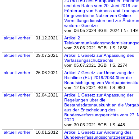
2019/1150 des Europäischen Parlame
und des Rates vom 20. Juni 2019 zur
Förderung von Fairness und Transpa
für gewerbliche Nutzer von Online-
Vermittlungsdiensten und zur Änderu
weiterer Gesetze
vom 06.05.2024 BGBl. 2024 I Nr. 149
aktuell
vorher
01.12.2021
Artikel 2
Telekommunikationsmodernisierungs
vom 23.06.2021 BGBl. I S. 1858
aktuell
vorher
09.07.2021
Artikel 1 Gesetz zur Anpassung des
Verfassungsschutzrechts
vom 05.07.2021 BGBl. I S. 2274
aktuell
vorher
26.06.2021
Artikel 7 Gesetz zur Umsetzung der
Richtlinie (EU) 2019/2034 über die
Beaufsichtigung von Wertpapierinstitu
vom 12.05.2021 BGBl. I S. 990
aktuell
vorher
02.04.2021
Artikel 1 Gesetz zur Anpassung der
Regelungen über die
Bestandsdatenauskunft an die Vorga
aus der Entscheidung des
Bundesverfassungsgerichts vom 27. 
2020
vom 30.03.2021 BGBl. I S. 448
aktuell
vorher
10.01.2012
Artikel 1 Gesetz zur Änderung des
Bundesverfassungsschutzgesetzes