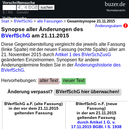
Vorschriftensuche
buzer.de
Normalansicht
§ / Art.
Gesetz
Volltextsuche
Start
>
BVerfSchG
>
alle Fassungen
>
Gesamtsynopse 21.11.2015
Änderungsalarm
Synopse aller Änderungen des
nur in BVerfSchG
BVerfSchG
am 21.11.2015
Diese Gegenüberstellung vergleicht die jeweils alte Fassung
(linke Spalte) mit der neuen Fassung (rechte Spalte) aller am
21. November 2015 durch
Artikel 1 des BVerSchZusG
geänderten Einzelnormen. Synopsen für andere
Änderungstermine finden Sie in der
Änderungshistorie des
BVerfSchG
.
Hervorhebungen:
alter Text
,
neuer Text
Änderung verpasst?
BVerfSchG hier überwachen!
BVerfSchG a.F. (alte Fassung)
BVerfSchG n.F. (neue
in der vor dem 21.11.2015
Fassung)
geltenden Fassung
in der am 21.11.2015
geltenden Fassung
durch Artikel 1 G. v.
17.11.2015 BGBl. I S. 1938