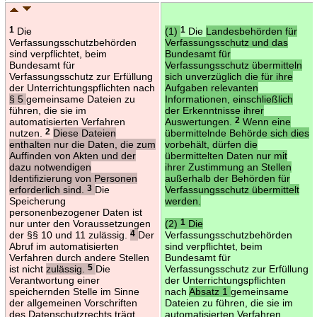
1
Die
(1)
1
Die
Landesbehörden für
Verfassungsschutzbehörden
Verfassungsschutz und das
sind verpflichtet, beim
Bundesamt für
Bundesamt für
Verfassungsschutz übermitteln
Verfassungsschutz zur Erfüllung
sich unverzüglich die für ihre
der Unterrichtungspflichten nach
Aufgaben relevanten
§ 5
gemeinsame Dateien zu
Informationen, einschließlich
führen, die sie im
der Erkenntnisse ihrer
automatisierten Verfahren
Auswertungen.
2
Wenn eine
nutzen.
2
Diese Dateien
übermittelnde Behörde sich dies
enthalten nur die Daten, die zum
vorbehält, dürfen die
Auffinden von Akten und der
übermittelten Daten nur mit
dazu notwendigen
ihrer Zustimmung an Stellen
Identifizierung von Personen
außerhalb der Behörden für
erforderlich sind.
3
Die
Verfassungsschutz übermittelt
Speicherung
werden.
personenbezogener Daten ist
nur unter den Voraussetzungen
(2)
1
Die
der §§ 10 und 11 zulässig.
4
Der
Verfassungsschutzbehörden
Abruf im automatisierten
sind verpflichtet, beim
Verfahren durch andere Stellen
Bundesamt für
ist nicht
zulässig.
5
Die
Verfassungsschutz zur Erfüllung
Verantwortung einer
der Unterrichtungspflichten
speichernden Stelle im Sinne
nach
Absatz 1
gemeinsame
der allgemeinen Vorschriften
Dateien zu führen, die sie im
des Datenschutzrechts trägt
automatisierten Verfahren