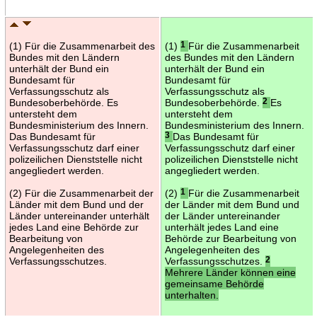
(1) Für die Zusammenarbeit des
(1)
1
Für die Zusammenarbeit
Bundes mit den Ländern
des Bundes mit den Ländern
unterhält der Bund ein
unterhält der Bund ein
Bundesamt für
Bundesamt für
Verfassungsschutz als
Verfassungsschutz als
Bundesoberbehörde. Es
Bundesoberbehörde.
2
Es
untersteht dem
untersteht dem
Bundesministerium des Innern.
Bundesministerium des Innern.
Das Bundesamt für
3
Das Bundesamt für
Verfassungsschutz darf einer
Verfassungsschutz darf einer
polizeilichen Dienststelle nicht
polizeilichen Dienststelle nicht
angegliedert werden.
angegliedert werden.
(2) Für die Zusammenarbeit der
(2)
1
Für die Zusammenarbeit
Länder mit dem Bund und der
der Länder mit dem Bund und
Länder untereinander unterhält
der Länder untereinander
jedes Land eine Behörde zur
unterhält jedes Land eine
Bearbeitung von
Behörde zur Bearbeitung von
Angelegenheiten des
Angelegenheiten des
Verfassungsschutzes.
Verfassungsschutzes.
2
Mehrere Länder können eine
gemeinsame Behörde
unterhalten.