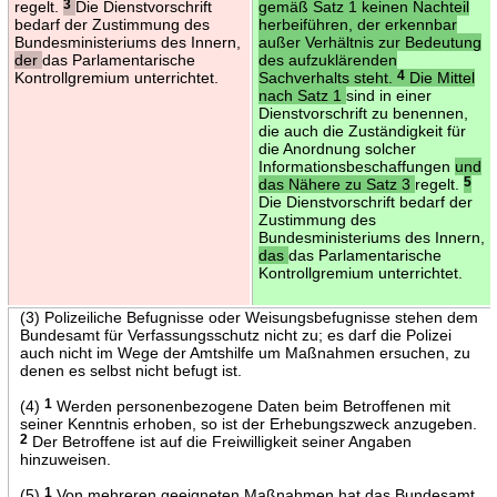
regelt.
3
Die Dienstvorschrift
gemäß Satz 1 keinen Nachteil
bedarf der Zustimmung des
herbeiführen, der erkennbar
Bundesministeriums des Innern,
außer Verhältnis zur Bedeutung
der
das Parlamentarische
des aufzuklärenden
Kontrollgremium unterrichtet.
Sachverhalts steht.
4
Die Mittel
nach Satz 1
sind in einer
Dienstvorschrift zu benennen,
die auch die Zuständigkeit für
die Anordnung solcher
Informationsbeschaffungen
und
das Nähere zu Satz 3
regelt.
5
Die Dienstvorschrift bedarf der
Zustimmung des
Bundesministeriums des Innern,
das
das Parlamentarische
Kontrollgremium unterrichtet.
(3) Polizeiliche Befugnisse oder Weisungsbefugnisse stehen dem
Bundesamt für Verfassungsschutz nicht zu; es darf die Polizei
auch nicht im Wege der Amtshilfe um Maßnahmen ersuchen, zu
denen es selbst nicht befugt ist.
(4)
1
Werden personenbezogene Daten beim Betroffenen mit
seiner Kenntnis erhoben, so ist der Erhebungszweck anzugeben.
2
Der Betroffene ist auf die Freiwilligkeit seiner Angaben
hinzuweisen.
(5)
1
Von mehreren geeigneten Maßnahmen hat das Bundesamt