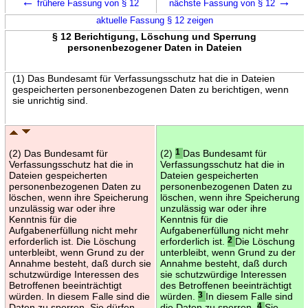
←
→
frühere Fassung von § 12
nächste Fassung von § 12
aktuelle Fassung § 12 zeigen
§ 12 Berichtigung, Löschung und Sperrung
personenbezogener Daten in Dateien
(1) Das Bundesamt für Verfassungsschutz hat die in Dateien
gespeicherten personenbezogenen Daten zu berichtigen, wenn
sie unrichtig sind.
(2) Das Bundesamt für
(2)
1
Das Bundesamt für
Verfassungsschutz hat die in
Verfassungsschutz hat die in
Dateien gespeicherten
Dateien gespeicherten
personenbezogenen Daten zu
personenbezogenen Daten zu
löschen, wenn ihre Speicherung
löschen, wenn ihre Speicherung
unzulässig war oder ihre
unzulässig war oder ihre
Kenntnis für die
Kenntnis für die
Aufgabenerfüllung nicht mehr
Aufgabenerfüllung nicht mehr
erforderlich ist. Die Löschung
erforderlich ist.
2
Die Löschung
unterbleibt, wenn Grund zu der
unterbleibt, wenn Grund zu der
Annahme besteht, daß durch sie
Annahme besteht, daß durch
schutzwürdige Interessen des
sie schutzwürdige Interessen
Betroffenen beeinträchtigt
des Betroffenen beeinträchtigt
würden. In diesem Falle sind die
würden.
3
In diesem Falle sind
Daten zu sperren. Sie dürfen
die Daten zu sperren.
4
Sie