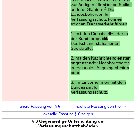
zuständigen öffentlichen Stellen
anderer Staaten.
2
Die
Landesbehörden für
Verfassungsschutz können
solchen Dienstverkehr führen
1. mit den Dienststellen der in
der Bundesrepublik
Deutschland stationierten
Streitkräfte,
2. mit den Nachrichtendiensten
angrenzender Nachbarstaaten
in regionalen Angelegenheiten
oder
3. im Einvernehmen mit dem
Bundesamt für
Verfassungsschutz.
←
→
frühere Fassung von § 6
nächste Fassung von § 6
aktuelle Fassung § 6 zeigen
§ 6 Gegenseitige Unterrichtung der
Verfassungsschutzbehörden