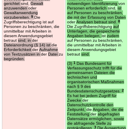
gerichtet
sind,
Gewalt
notwendigen Identifizierung
von
anzuwenden
oder
Personen erforderlich
sind,
ist
Gewaltanwendung
auf Personen zu beschränken,
vorzubereiten.
9
Die
die mit der Erfassung von Daten
Zugriffsberechtigung ist auf
oder
Analysen betraut sind.
8
Personen zu beschränken, die
Die Zugriffsberechtigung
auf
unmittelbar mit Arbeiten in
Unterlagen, die gespeicherte
diesem Anwendungsgebiet
Angaben belegen,
ist
zudem
betraut
sind; in
der
auf Personen zu beschränken,
Dateianordnung (§ 14) ist
die
die unmittelbar mit Arbeiten in
Erforderlichkeit
der
Aufnahme
diesem Anwendungsgebiet
von Textzusätzen in
der
Datei
zu
betraut
sind.
begründen.
(3)
1
Das Bundesamt für
Verfassungsschutz trifft für die
gemeinsamen Dateien die
technischen und
organisatorischen Maßnahmen
nach § 9 des
Bundesdatenschutzgesetzes.
2
Es hat bei jedem Zugriff für
Zwecke
der
Datenschutzkontrolle den
Zeitpunkt,
die
Angaben, die die
Feststellung
der
abgefragten
Datensätze ermöglichen, sowie
die abfragende Stelle zu
protokollieren.
3
Die Auswertung