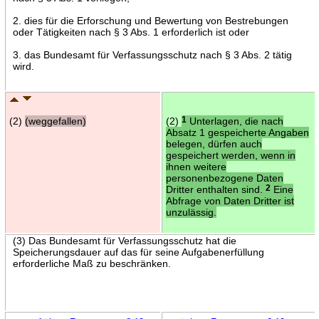
2. dies für die Erforschung und Bewertung von Bestrebungen
oder Tätigkeiten nach § 3 Abs. 1 erforderlich ist oder
3. das Bundesamt für Verfassungsschutz nach § 3 Abs. 2 tätig
wird.
(2)
(weggefallen)
(2)
1
Unterlagen, die nach
Absatz 1 gespeicherte Angaben
belegen, dürfen auch
gespeichert werden, wenn in
ihnen weitere
personenbezogene Daten
Dritter enthalten sind.
2
Eine
Abfrage von Daten Dritter ist
unzulässig.
(3) Das Bundesamt für Verfassungsschutz hat die
Speicherungsdauer auf das für seine Aufgabenerfüllung
erforderliche Maß zu beschränken.