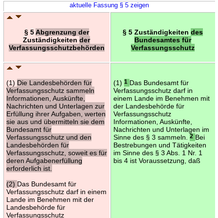
aktuelle Fassung § 5 zeigen
§ 5
Abgrenzung der
§ 5 Zuständigkeiten
des
Zuständigkeiten
der
Bundesamtes für
Verfassungsschutzbehörden
Verfassungsschutz
(1)
Die Landesbehörden für
(1)
1
Das Bundesamt für
Verfassungsschutz sammeln
Verfassungsschutz darf in
Informationen, Auskünfte,
einem Lande im Benehmen mit
Nachrichten und Unterlagen zur
der Landesbehörde für
Erfüllung ihrer Aufgaben, werten
Verfassungsschutz
sie aus und übermitteln sie dem
Informationen, Auskünfte,
Bundesamt für
Nachrichten und Unterlagen im
Verfassungsschutz und den
Sinne des § 3 sammeln.
2
Bei
Landesbehörden für
Bestrebungen und Tätigkeiten
Verfassungsschutz, soweit es für
im Sinne des § 3 Abs. 1 Nr. 1
deren Aufgabenerfüllung
bis 4 ist Voraussetzung, daß
erforderlich ist.
(2)
Das Bundesamt für
Verfassungsschutz darf in einem
Lande im Benehmen mit der
Landesbehörde für
Verfassungsschutz