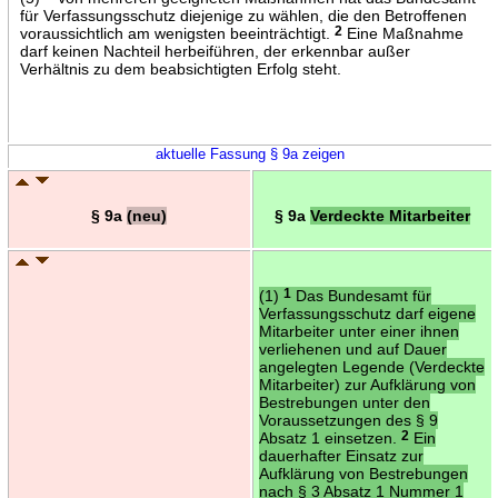
für Verfassungsschutz diejenige zu wählen, die den Betroffenen
voraussichtlich am wenigsten beeinträchtigt.
2
Eine Maßnahme
darf keinen Nachteil herbeiführen, der erkennbar außer
Verhältnis zu dem beabsichtigten Erfolg steht.
aktuelle Fassung § 9a zeigen
§ 9a
(neu)
§ 9a
Verdeckte Mitarbeiter
(1)
1
Das Bundesamt für
Verfassungsschutz darf eigene
Mitarbeiter unter einer ihnen
verliehenen und auf Dauer
angelegten Legende (Verdeckte
Mitarbeiter) zur Aufklärung von
Bestrebungen unter den
Voraussetzungen des § 9
Absatz 1 einsetzen.
2
Ein
dauerhafter Einsatz zur
Aufklärung von Bestrebungen
nach § 3 Absatz 1 Nummer 1