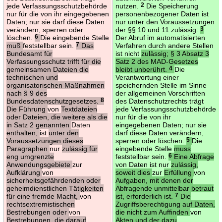
jede Verfassungsschutzbehörde
nutzen.
2
Die Speicherung
nur für die von ihr eingegebenen
personenbezogener Daten ist
Daten; nur sie darf diese Daten
nur unter den Voraussetzungen
verändern, sperren oder
der §§ 10 und 11 zulässig.
3
löschen.
6
Die eingebende Stelle
Der Abruf im automatisierten
muß
feststellbar sein.
7
Das
Verfahren durch andere Stellen
Bundesamt für
ist nicht
zulässig; § 3 Absatz 3
Verfassungsschutz trifft für die
Satz 2 des MAD-Gesetzes
gemeinsamen Dateien die
bleibt unberührt.
4
Die
technischen und
Verantwortung einer
organisatorischen Maßnahmen
speichernden Stelle im Sinne
nach § 9 des
der allgemeinen Vorschriften
Bundesdatenschutzgesetzes.
8
des Datenschutzrechts trägt
Die Führung
von
Textdateien
jede Verfassungsschutzbehörde
oder Dateien, die weitere als die
nur für die von ihr
in Satz 2 genannten
Daten
eingegebenen Daten; nur sie
enthalten,
ist
unter den
darf diese Daten verändern,
Voraussetzungen dieses
sperren oder löschen.
5
Die
Paragraphen
nur
zulässig für
eingebende Stelle
muss
eng umgrenzte
feststellbar sein.
6
Eine Abfrage
Anwendungsgebiete
zur
von Daten ist nur
zulässig,
Aufklärung
von
soweit dies
zur
Erfüllung
von
sicherheitsgefährdenden oder
Aufgaben, mit denen der
geheimdienstlichen Tätigkeiten
Abfragende unmittelbar betraut
für eine fremde Macht,
von
ist, erforderlich ist.
7
Die
rechtsextremistischen
Zugriffsberechtigung auf Daten,
Bestrebungen oder
von
die nicht zum Auffinden
von
Bestrebungen, die darauf
Akten und der dazu