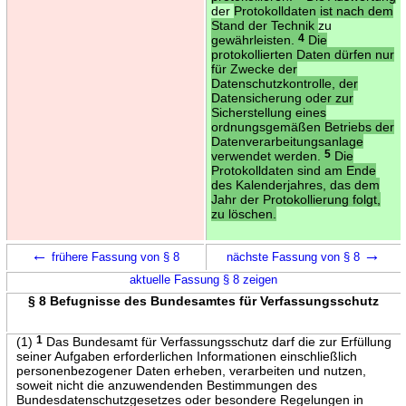
der
Protokolldaten ist nach dem
Stand der Technik
zu
gewährleisten.
4
Die
protokollierten Daten dürfen nur
für Zwecke der
Datenschutzkontrolle, der
Datensicherung oder zur
Sicherstellung eines
ordnungsgemäßen Betriebs der
Datenverarbeitungsanlage
verwendet werden.
5
Die
Protokolldaten sind am Ende
des Kalenderjahres, das dem
Jahr der Protokollierung folgt,
zu löschen.
←
→
frühere Fassung von § 8
nächste Fassung von § 8
aktuelle Fassung § 8 zeigen
§ 8 Befugnisse des Bundesamtes für Verfassungsschutz
(1)
1
Das Bundesamt für Verfassungsschutz darf die zur Erfüllung
seiner Aufgaben erforderlichen Informationen einschließlich
personenbezogener Daten erheben, verarbeiten und nutzen,
soweit nicht die anzuwendenden Bestimmungen des
Bundesdatenschutzgesetzes oder besondere Regelungen in