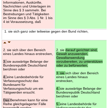
Informationen, Auskünfte,
Nachrichten und Unterlagen im
Sinne des § 3 sammeln. Bei
Bestrebungen und Tätigkeiten
im Sinne des § 3 Abs. 1 Nr. 1 bis
4 ist Voraussetzung, daß
1. sie sich ganz oder teilweise gegen den Bund richten,
2. sie sich über den Bereich
2. sie
darauf gerichtet sind,
eines Landes hinaus erstrecken,
Gewalt anzuwenden,
Gewaltanwendung
3.
sie auswärtige Belange der
vorzubereiten, zu unterstützen
Bundesrepublik Deutschland
oder zu befürworten,
berühren oder
3. sie
sich über den Bereich
4.
eine Landesbehörde für
eines Landes hinaus
Verfassungsschutz das
erstrecken,
Bundesamt für
Verfassungsschutz um ein
4.
sie auswärtige Belange der
Tätigwerden ersucht.
Bundesrepublik Deutschland
berühren oder
Das
Benehmen kann für eine
Reihe gleichgelagerter Fälle
5.
eine Landesbehörde für
hergestellt werden.
Verfassungsschutz das