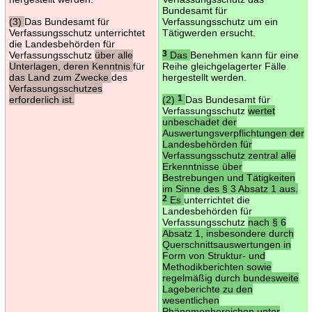
Bundesamt für
(3)
Das Bundesamt für
Verfassungsschutz um ein
Verfassungsschutz unterrichtet
Tätigwerden ersucht.
die Landesbehörden für
Verfassungsschutz
über alle
3
Das
Benehmen kann für eine
Unterlagen, deren Kenntnis
für
Reihe gleichgelagerter Fälle
das Land zum Zwecke
des
hergestellt werden.
Verfassungsschutzes
erforderlich ist.
(2)
1
Das Bundesamt für
Verfassungsschutz
wertet
unbeschadet der
Auswertungsverpflichtungen der
Landesbehörden für
Verfassungsschutz zentral alle
Erkenntnisse über
Bestrebungen und Tätigkeiten
im Sinne des § 3 Absatz 1 aus.
2
Es
unterrichtet die
Landesbehörden für
Verfassungsschutz
nach § 6
Absatz 1, insbesondere durch
Querschnittsauswertungen in
Form von Struktur- und
Methodikberichten sowie
regelmäßig durch bundesweite
Lageberichte zu den
wesentlichen
Phänomenbereichen unter