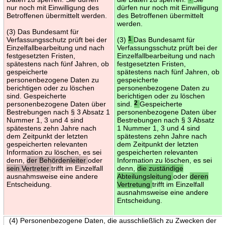
nur noch mit Einwilligung des
dürfen nur noch mit Einwilligung
Betroffenen übermittelt werden.
des Betroffenen übermittelt
werden.
(3) Das Bundesamt für
Verfassungsschutz prüft bei der
(3)
1
Das Bundesamt für
Einzelfallbearbeitung und nach
Verfassungsschutz prüft bei der
festgesetzten Fristen,
Einzelfallbearbeitung und nach
spätestens nach fünf Jahren, ob
festgesetzten Fristen,
gespeicherte
spätestens nach fünf Jahren, ob
personenbezogene Daten zu
gespeicherte
berichtigen oder zu löschen
personenbezogene Daten zu
sind. Gespeicherte
berichtigen oder zu löschen
personenbezogene Daten über
sind.
2
Gespeicherte
Bestrebungen nach § 3 Absatz 1
personenbezogene Daten über
Nummer 1, 3 und 4 sind
Bestrebungen nach § 3 Absatz
spätestens zehn Jahre nach
1 Nummer 1, 3 und 4 sind
dem Zeitpunkt der letzten
spätestens zehn Jahre nach
gespeicherten relevanten
dem Zeitpunkt der letzten
Information zu löschen, es sei
gespeicherten relevanten
denn,
der Behördenleiter
oder
Information zu löschen, es sei
sein Vertreter
trifft im Einzelfall
denn,
die zuständige
ausnahmsweise eine andere
Abteilungsleitung
oder
deren
Entscheidung.
Vertretung
trifft im Einzelfall
ausnahmsweise eine andere
Entscheidung.
(4) Personenbezogene Daten, die ausschließlich zu Zwecken der