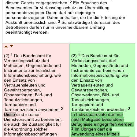
diesem Gesetz entgegenstehen.
2
Ein Ersuchen des
Bundesamtes für Verfassungsschutz um Übermittlung
personenbezogener Daten darf nur diejenigen
personenbezogenen Daten enthalten, die für die Erteilung der
Auskunft unerlässlich sind.
3
Schutzwürdige Interessen des
Betroffenen dürfen nur in unvermeidbarem Umfang
beeinträchtigt werden.
(2)
1
Das Bundesamt für
(2)
1
Das Bundesamt für
Verfassungsschutz darf
Verfassungsschutz darf
Methoden, Gegenstände und
Methoden, Gegenstände und
Instrumente zur heimlichen
Instrumente zur heimlichen
Informationsbeschaffung, wie
Informationsbeschaffung, wie
den Einsatz von
den Einsatz von
Vertrauensleuten und
Vertrauensleuten und
Gewährspersonen,
Gewährspersonen,
Observationen, Bild- und
Observationen, Bild- und
Tonaufzeichnungen,
Tonaufzeichnungen,
Tarnpapiere und
Tarnpapiere und
Tarnkennzeichen anwenden.
2
Tarnkennzeichen anwenden.
2
Diese
sind in einer
In Individualrechte darf nur
Dienstvorschrift zu benennen,
nach Maßgabe besonderer
die auch die Zuständigkeit für
Befugnisse eingegriffen werden.
die Anordnung solcher
3
Im Übrigen darf die
Informationsbeschaffungen
Anwendung eines Mittels