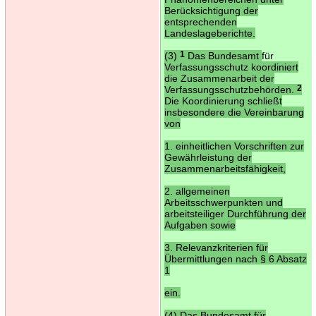
Berücksichtigung der
entsprechenden
Landeslageberichte.
(3)
1
Das Bundesamt
für
Verfassungsschutz koordiniert
die Zusammenarbeit der
Verfassungsschutzbehörden.
2
Die Koordinierung schließt
insbesondere die Vereinbarung
von
1. einheitlichen Vorschriften zur
Gewährleistung der
Zusammenarbeitsfähigkeit,
2. allgemeinen
Arbeitsschwerpunkten und
arbeitsteiliger Durchführung der
Aufgaben sowie
3. Relevanzkriterien für
Übermittlungen nach § 6 Absatz
1
ein.
(4) Das Bundesamt für