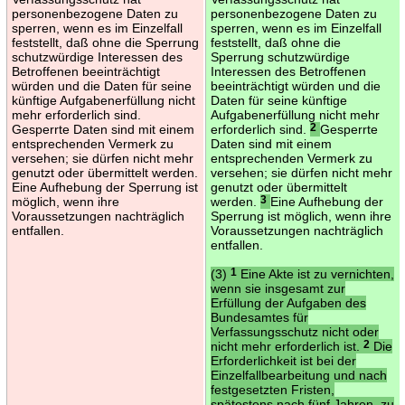
personenbezogene Daten zu
personenbezogene Daten zu
sperren, wenn es im Einzelfall
sperren, wenn es im Einzelfall
feststellt, daß ohne die Sperrung
feststellt, daß ohne die
schutzwürdige Interessen des
Sperrung schutzwürdige
Betroffenen beeinträchtigt
Interessen des Betroffenen
würden und die Daten für seine
beeinträchtigt würden und die
künftige Aufgabenerfüllung nicht
Daten für seine künftige
mehr erforderlich sind.
Aufgabenerfüllung nicht mehr
Gesperrte Daten sind mit einem
erforderlich sind.
2
Gesperrte
entsprechenden Vermerk zu
Daten sind mit einem
versehen; sie dürfen nicht mehr
entsprechenden Vermerk zu
genutzt oder übermittelt werden.
versehen; sie dürfen nicht mehr
Eine Aufhebung der Sperrung ist
genutzt oder übermittelt
möglich, wenn ihre
werden.
3
Eine Aufhebung der
Voraussetzungen nachträglich
Sperrung ist möglich, wenn ihre
entfallen.
Voraussetzungen nachträglich
entfallen.
(3)
1
Eine Akte ist zu vernichten,
wenn sie insgesamt zur
Erfüllung der Aufgaben des
Bundesamtes für
Verfassungsschutz nicht oder
nicht mehr erforderlich ist.
2
Die
Erforderlichkeit ist bei der
Einzelfallbearbeitung und nach
festgesetzten Fristen,
spätestens nach fünf Jahren, zu