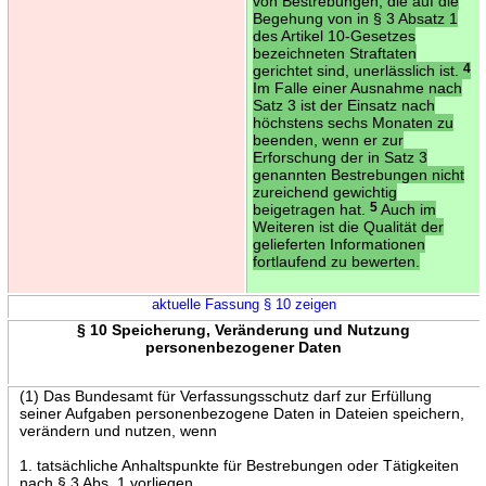
von Bestrebungen, die auf die
Begehung von in § 3 Absatz 1
des Artikel 10-Gesetzes
bezeichneten Straftaten
gerichtet sind, unerlässlich ist.
4
Im Falle einer Ausnahme nach
Satz 3 ist der Einsatz nach
höchstens sechs Monaten zu
beenden, wenn er zur
Erforschung der in Satz 3
genannten Bestrebungen nicht
zureichend gewichtig
beigetragen hat.
5
Auch im
Weiteren ist die Qualität der
gelieferten Informationen
fortlaufend zu bewerten.
aktuelle Fassung § 10 zeigen
§ 10 Speicherung, Veränderung und Nutzung
personenbezogener Daten
(1) Das Bundesamt für Verfassungsschutz darf zur Erfüllung
seiner Aufgaben personenbezogene Daten in Dateien speichern,
verändern und nutzen, wenn
1. tatsächliche Anhaltspunkte für Bestrebungen oder Tätigkeiten
nach § 3 Abs. 1 vorliegen,