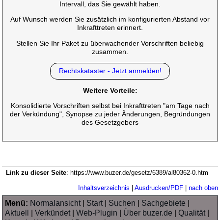
Intervall, das Sie gewählt haben.
Auf Wunsch werden Sie zusätzlich im konfigurierten Abstand vor
Inkrafttreten erinnert.
Stellen Sie Ihr Paket zu überwachender Vorschriften beliebig
zusammen.
Rechtskataster - Jetzt anmelden!
Weitere Vorteile:
Konsolidierte Vorschriften selbst bei Inkrafttreten "am Tage nach
der Verkündung", Synopse zu jeder Änderungen, Begründungen
des Gesetzgebers
Link zu dieser Seite
: https://www.buzer.de/gesetz/6389/al80362-0.htm
Inhaltsverzeichnis
|
Ausdrucken/PDF
|
nach oben
Menü:
Normalansicht
|
Start
|
Suchen
|
Sachgebiete
|
Aktuell
|
Verkündet
|
Web-Plugin
|
Über buzer.de
|
Qualität
|