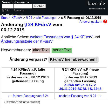
Vorschriftensuche
buzer.de
Normalansicht
§ / Art.
Gesetz
Volltextsuche
Start
>
KFürsV
>
§ 24
>
alle Fassungen
>
a.F. Fassung ab 06.12.2019
Änderungsalarm
Änderung
§ 24 KFürsV
vom
nur in KFürsV
06.12.2019
Ähnliche Seiten:
weitere Fassungen von § 24 KFürsV
und
Änderungshistorie der KFürsV
Hervorhebungen:
alter Text
,
neuer Text
Änderung verpasst?
KFürsV hier überwachen!
§ 24 KFürsV a.F. (alte
§ 24 KFürsV n.F. (neue
Fassung)
Fassung)
in der vor dem 06.12.2019
in der am 06.12.2019
geltenden Fassung
geltenden Fassung
durch Artikel 9 G. v.
30.11.2019 BGBl. I S. 1948
←
→
frühere Fassung von § 24
nächste Fassung von § 24
(Textabschnitt unverändert)