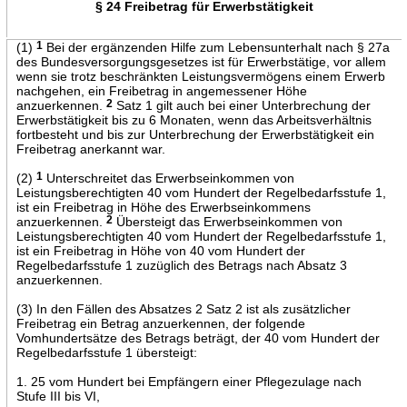
§ 24 Freibetrag für Erwerbstätigkeit
(1)
1
Bei der ergänzenden Hilfe zum Lebensunterhalt nach § 27a
des Bundesversorgungsgesetzes ist für Erwerbstätige, vor allem
wenn sie trotz beschränkten Leistungsvermögens einem Erwerb
nachgehen, ein Freibetrag in angemessener Höhe
anzuerkennen.
2
Satz 1 gilt auch bei einer Unterbrechung der
Erwerbstätigkeit bis zu 6 Monaten, wenn das Arbeitsverhältnis
fortbesteht und bis zur Unterbrechung der Erwerbstätigkeit ein
Freibetrag anerkannt war.
(2)
1
Unterschreitet das Erwerbseinkommen von
Leistungsberechtigten 40 vom Hundert der Regelbedarfsstufe 1,
ist ein Freibetrag in Höhe des Erwerbseinkommens
anzuerkennen.
2
Übersteigt das Erwerbseinkommen von
Leistungsberechtigten 40 vom Hundert der Regelbedarfsstufe 1,
ist ein Freibetrag in Höhe von 40 vom Hundert der
Regelbedarfsstufe 1 zuzüglich des Betrags nach Absatz 3
anzuerkennen.
(3) In den Fällen des Absatzes 2 Satz 2 ist als zusätzlicher
Freibetrag ein Betrag anzuerkennen, der folgende
Vomhundertsätze des Betrags beträgt, der 40 vom Hundert der
Regelbedarfsstufe 1 übersteigt:
1. 25 vom Hundert bei Empfängern einer Pflegezulage nach
Stufe III bis VI,