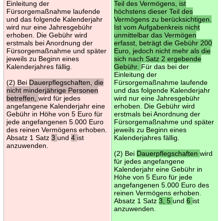
Einleitung der
Teil des Vermögens, ist
Fürsorgemaßnahme laufende
höchstens dieser Teil des
und das folgende Kalenderjahr
Vermögens zu berücksichtigen.
wird nur eine Jahresgebühr
Ist vom Aufgabenkreis nicht
erhoben. Die Gebühr wird
unmittelbar das Vermögen
erstmals bei Anordnung der
erfasst, beträgt die Gebühr 200
Fürsorgemaßnahme und später
Euro, jedoch nicht mehr als die
jeweils zu Beginn eines
sich nach Satz 2 ergebende
Kalenderjahres fällig.
Gebühr.
Für das bei der
Einleitung der
(2) Bei
Dauerpflegschaften, die
Fürsorgemaßnahme laufende
nicht minderjährige Personen
und das folgende Kalenderjahr
betreffen,
wird für jedes
wird nur eine Jahresgebühr
angefangene Kalenderjahr eine
erhoben. Die Gebühr wird
Gebühr in Höhe von 5 Euro für
erstmals bei Anordnung der
jede angefangenen 5.000 Euro
Fürsorgemaßnahme und später
des reinen Vermögens erhoben.
jeweils zu Beginn eines
Absatz 1 Satz
3
und
4
ist
Kalenderjahres fällig.
anzuwenden.
(2) Bei
Dauerpflegschaften
wird
für jedes angefangene
Kalenderjahr eine Gebühr in
Höhe von 5 Euro für jede
angefangenen 5.000 Euro des
reinen Vermögens erhoben.
Absatz 1 Satz
3, 5
und
6
ist
anzuwenden.