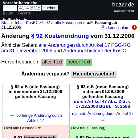
Vorschriftensuche
buzer.de
Normalansicht
§ / Art.
Gesetz
Volltextsuche
Start
>
Inhalt KostO
>
§ 92
>
alle Fassungen
>
a.F. Fassung ab
31.12.2006
Änderungsalarm
nur in KostO
Änderung
§ 92 Kostenordnung
vom 31.12.2006
Ähnliche Seiten:
alle Änderungen durch Artikel 17 FGG-RG
am 31. Dezember 2006
und
Änderungshistorie der KostO
Hervorhebungen:
alter Text
,
neuer Text
Änderung verpasst?
Hier überwachen!
§ 92 a.F. (alte Fassung)
§ 92 n.F. (neue Fassung)
in der vor dem 31.12.2006
in der am 01.09.2009
geltenden Fassung
geltenden Fassung
durch Artikel 47 Abs. 2 G. v.
17.12.2008 BGBl. I S. 2586
←
nächste Änderung durch Artikel 17
vorherige Änderung durch
→
Artikel 17
(Text alte Fassung)
(Text neue Fassung)
§ 92
Vormundschaft,
§ 92 Dauerbetreuung und