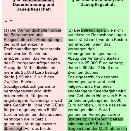
Dauerbetreuung und
Dauerpflegschaft
Dauerpflegschaft
(1) Bei
Vormundschaften sowie
(1) Bei
Betreuungen,
die nicht
bei Betreuungen und
auf einzelne Rechtshandlungen
Pflegschaften für Minderjährige,
beschränkt sind, werden Kosten
die nicht auf einzelne
nur erhoben, wenn das
Rechtshandlungen beschränkt
Vermögen des
sind, werden Kosten nur
Fürsorgebedürftigen nach
erhoben, wenn das Vermögen
Abzug der Verbindlichkeiten
des Fürsorgebedürftigen nach
mehr als 25.000 Euro beträgt;
Abzug der Verbindlichkeiten
der in § 90 Abs. 2 Nr. 8 des
mehr als 25.000 Euro beträgt;
Zwölften Buches
der in § 90 Abs. 2 Nr. 8 des
Sozialgesetzbuch genannte
Zwölften Buches
Vermögenswert wird nicht
Sozialgesetzbuch genannte
mitgerechnet. Für jedes
Vermögenswert wird nicht
angefangene Kalenderjahr wird
mitgerechnet. Für jedes
eine Gebühr in Höhe von 5 Euro
angefangene Kalenderjahr wird
für jede angefangenen 5.000
eine Gebühr in Höhe von 5 Euro
Euro erhoben, um die das reine
für jede angefangenen 5.000
Vermögen die in Satz 1
Euro erhoben, um die das reine
genannten Vermögenswerte
Vermögen die in Satz 1
übersteigt; die Gebühr beträgt
genannten Vermögenswerte
mindestens 50 Euro. Ist
übersteigt.
Für das bei der
Gegenstand der Maßnahme ein