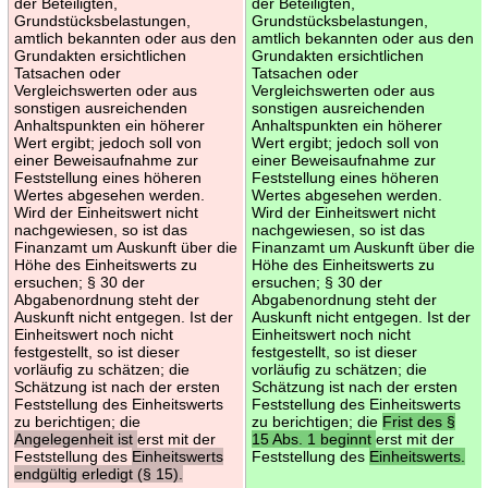
der Beteiligten,
der Beteiligten,
Grundstücksbelastungen,
Grundstücksbelastungen,
amtlich bekannten oder aus den
amtlich bekannten oder aus den
Grundakten ersichtlichen
Grundakten ersichtlichen
Tatsachen oder
Tatsachen oder
Vergleichswerten oder aus
Vergleichswerten oder aus
sonstigen ausreichenden
sonstigen ausreichenden
Anhaltspunkten ein höherer
Anhaltspunkten ein höherer
Wert ergibt; jedoch soll von
Wert ergibt; jedoch soll von
einer Beweisaufnahme zur
einer Beweisaufnahme zur
Feststellung eines höheren
Feststellung eines höheren
Wertes abgesehen werden.
Wertes abgesehen werden.
Wird der Einheitswert nicht
Wird der Einheitswert nicht
nachgewiesen, so ist das
nachgewiesen, so ist das
Finanzamt um Auskunft über die
Finanzamt um Auskunft über die
Höhe des Einheitswerts zu
Höhe des Einheitswerts zu
ersuchen; § 30 der
ersuchen; § 30 der
Abgabenordnung steht der
Abgabenordnung steht der
Auskunft nicht entgegen. Ist der
Auskunft nicht entgegen. Ist der
Einheitswert noch nicht
Einheitswert noch nicht
festgestellt, so ist dieser
festgestellt, so ist dieser
vorläufig zu schätzen; die
vorläufig zu schätzen; die
Schätzung ist nach der ersten
Schätzung ist nach der ersten
Feststellung des Einheitswerts
Feststellung des Einheitswerts
zu berichtigen; die
zu berichtigen; die
Frist des §
Angelegenheit ist
erst mit der
15 Abs. 1 beginnt
erst mit der
Feststellung des
Einheitswerts
Feststellung des
Einheitswerts.
endgültig erledigt (§ 15).