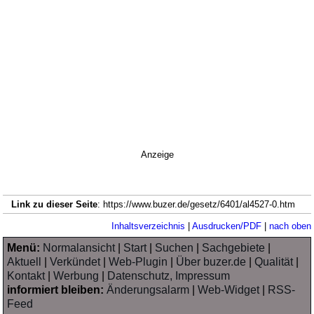
Anzeige
Link zu dieser Seite
: https://www.buzer.de/gesetz/6401/al4527-0.htm
Inhaltsverzeichnis
|
Ausdrucken/PDF
|
nach oben
Menü:
Normalansicht
|
Start
|
Suchen
|
Sachgebiete
|
Aktuell
|
Verkündet
|
Web-Plugin
|
Über buzer.de
|
Qualität
|
Kontakt
|
Werbung
|
Datenschutz, Impressum
informiert bleiben:
Änderungsalarm
|
Web-Widget
|
RSS-
Feed