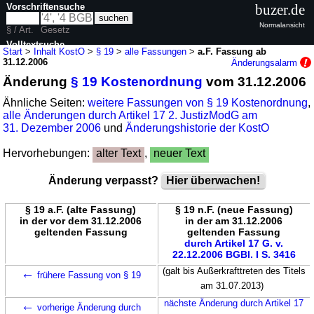
Vorschriftensuche
buzer.de
Normalansicht
§ / Art.
Gesetz
Volltextsuche
Start
>
Inhalt KostO
>
§ 19
>
alle Fassungen
>
a.F. Fassung ab
31.12.2006
Änderungsalarm
nur in KostO
Änderung
§ 19 Kostenordnung
vom 31.12.2006
Ähnliche Seiten:
weitere Fassungen von § 19 Kostenordnung
,
alle Änderungen durch Artikel 17 2. JustizModG am
31. Dezember 2006
und
Änderungshistorie der KostO
Hervorhebungen:
alter Text
,
neuer Text
Änderung verpasst?
Hier überwachen!
§ 19 a.F. (alte Fassung)
§ 19 n.F. (neue Fassung)
in der vor dem 31.12.2006
in der am 31.12.2006
geltenden Fassung
geltenden Fassung
durch Artikel 17 G. v.
22.12.2006 BGBl. I S. 3416
←
(galt bis Außerkrafttreten des Titels
frühere Fassung von § 19
am 31.07.2013)
←
nächste Änderung durch Artikel 17
vorherige Änderung durch